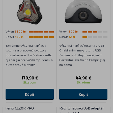
Výkon
5500 lm
Výkon
300 lm
Dosvit
450 m
Dosvit
12 m
Extrémne výkonná nabíjacia
Výkonná nabíjací lucerna s USB-
lucerna a pracovné svetlo s
C nabíjaním, magnetom, RGB
powerbankou. Perfektné svetlo
farbami a duálnym napájaním.
aj energia pre váš kemp, prácu a
Perfektné svetlo na kemping aj
outdoorové aktivity.
na doma.
179,90 €
44,90 €
Skladom
Skladom
Kúpiť
Kúpiť
Fenix CL20R PRO
Rýchlonabíjací USB adaptér