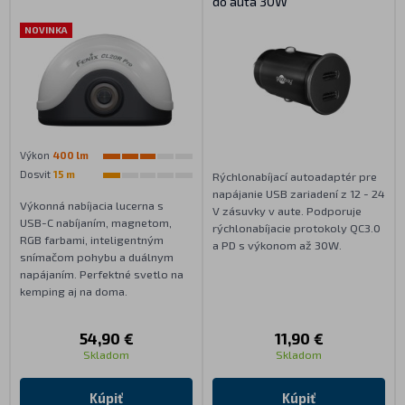
do auta 30W
NOVINKA
Výkon
400 lm
Dosvit
15 m
Rýchlonabíjací autoadaptér pre
napájanie USB zariadení z 12 - 24
Výkonná nabíjacia lucerna s
V zásuvky v aute. Podporuje
USB-C nabíjaním, magnetom,
rýchlonabíjacie protokoly QC3.0
RGB farbami, inteligentným
a PD s výkonom až 30W.
snímačom pohybu a duálnym
napájaním. Perfektné svetlo na
kemping aj na doma.
54,90 €
11,90 €
Skladom
Skladom
Kúpiť
Kúpiť