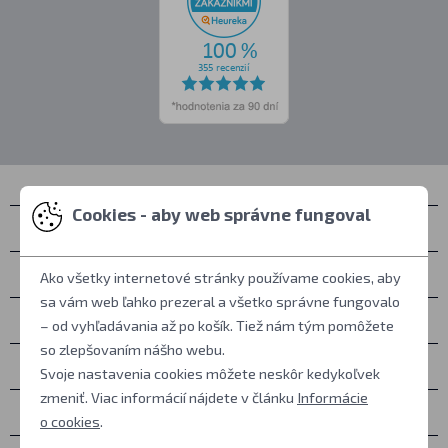
Cookies - aby web správne fungoval
Kontakty
Zastihnete nás
Ako všetky internetové stránky používame cookies, aby
sa vám web ľahko prezeral a všetko správne fungovalo
Všetko o nákupe
– od vyhľadávania až po košík. Tiež nám tým pomôžete
so zlepšovaním nášho webu.
Ďalšie informácie
Svoje nastavenia cookies môžete neskôr kedykoľvek
zmeniť. Viac informácií nájdete v článku
Informácie
Ostatné
o cookies
.