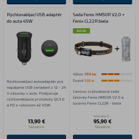
Rýchlonabíjací USB adaptér
Sada Fenix HM50R V2.0 +
do auta 45W
Fenix CL22R biela
AKCIA
Výkon
700 lm
Dosvit
138 m
Rýchlonabíjací autoadaptér pre
napájanie USB zariadení z 12 - 24
Cenovo zvýhodnená sada
V zásuvky v aute. Podporuje
čelovky Fenix HM50R V2.0 a
rýchlonabíjacie protokoly QC3.0
lucerny Fenix CL22R - biela.
a PD s výkonom až 45W.
109,80 €
13,90 €
95,90 €
Skladom
Skladom