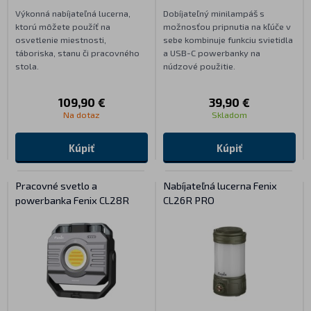
Výkonná nabíjateľná lucerna,
Dobíjateľný minilampáš s
ktorú môžete použíť na
možnosťou pripnutia na kľúče v
osvetlenie miestnosti,
sebe kombinuje funkciu svietidla
táboriska, stanu či pracovného
a USB-C powerbanky na
stola.
núdzové použitie.
109,90 €
39,90 €
Na dotaz
Skladom
Kúpiť
Kúpiť
Pracovné svetlo a
Nabíjateľná lucerna Fenix
powerbanka Fenix CL28R
CL26R PRO