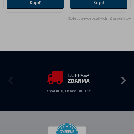
Kúpiť
Kúpiť
Zobrazených všetkých
12
produktov
DOPRAVA
ZDARMA
SR nad
40 €
, ČR nad
1000 Kč