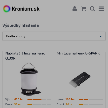
Výsledky hľadania
Podľa zhody
Nabíjateľná lucerna Fenix
Mini lucerna Fenix E-SPARK
CL30R
Výkon
650 lm
Výkon
100 lm
Dosvit
35 m
Dosvit
30 m