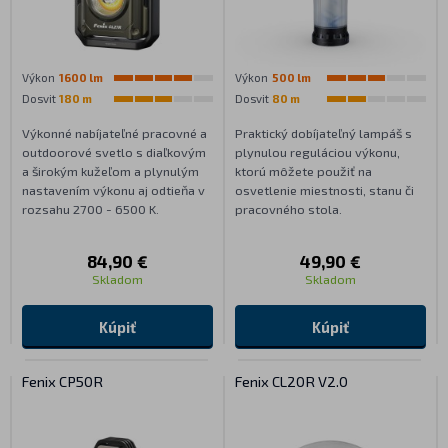
Výkon
1600 lm
Výkon
500 lm
Dosvit
180 m
Dosvit
80 m
Výkonné nabíjateľné pracovné a
Praktický dobíjateľný lampáš s
outdoorové svetlo s diaľkovým
plynulou reguláciou výkonu,
a širokým kužeľom a plynulým
ktorú môžete použiť na
nastavením výkonu aj odtieňa v
osvetlenie miestnosti, stanu či
rozsahu 2700 - 6500 K.
pracovného stola.
84,90 €
49,90 €
Skladom
Skladom
Kúpiť
Kúpiť
Fenix CP50R
Fenix CL20R V2.0