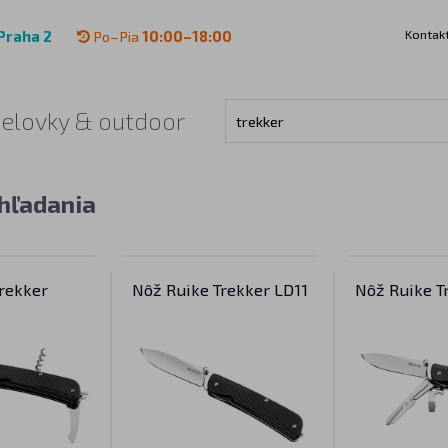
Kontak
Praha 2
Po–Pia
10:00–18:00
čelovky & outdoor
hľadania
rekker
Nôž Ruike Trekker LD11
Nôž Ruike T