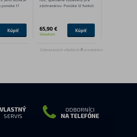
a ponúka 17
záchranárov. Ponúka 12 funkcií.
65,90 €
Kúpiť
Kúpiť
Skladom
Zobrazených všetkých
8
produktov
VLASTNÝ
ODBORNÍCI
SERVIS
NA TELEFÓNE