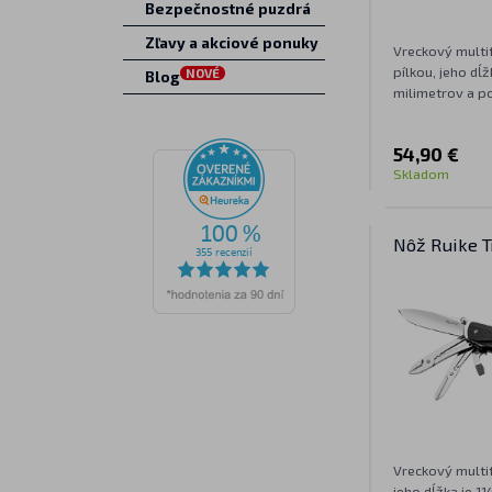
Bezpečnostné puzdrá
Zľavy a akciové ponuky
Vreckový multi
pílkou, jeho dĺž
NOVÉ
Blog
milimetrov a po
54,90 €
Skladom
Nôž Ruike T
Vreckový multi
jeho dĺžka je 1