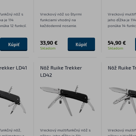
funkčný nôž s
Vreckový nôž so štyrmi
Vreckový multif
ka je 114
funkciami vhodný na
jeho dĺžka je 11
núka 12 funkcií.
každodenné nosenie.
ponúka 14 funkci
33,90 €
54,90 €
Kúpiť
Kúpiť
Skladom
Skladom
rekker LD41
Nôž Ruike Trekker
Nôž Ruike T
LD42
funkčný nôž,
Vreckový multifunkčný nôž s
Vreckový multif
14 milimetrov a
pílkou, jeho dĺžka je 114
pílkou a kliešťam