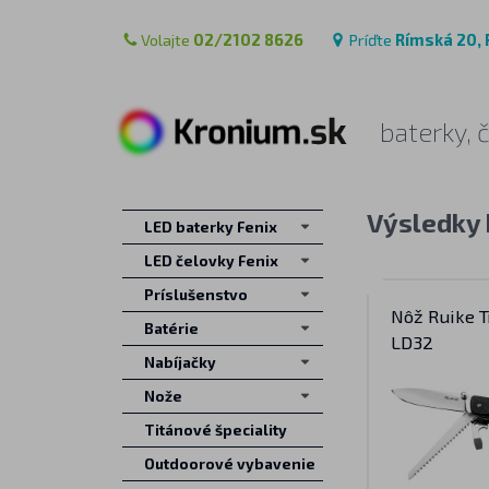
Volajte
02/2102 8626
Príďte
Rímská 20, 
baterky, 
Výsledky 
LED baterky Fenix
LED čelovky Fenix
Príslušenstvo
Nôž Ruike T
Batérie
LD32
Nabíjačky
Nože
Titánové špeciality
Outdoorové vybavenie