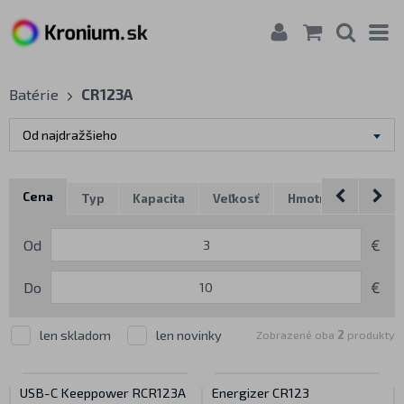
Batérie
CR123A
Od najdražšieho
Cena
Typ
Kapacita
Veľkosť
Hmotnosť
Zna
Od
€
Do
€
len skladom
len novinky
Zobrazené oba
2
produkty
USB-C Keeppower RCR123A
Energizer CR123