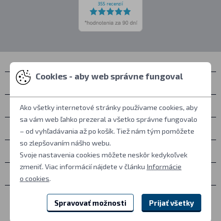
Cookies - aby web správne fungoval
Kontakty
Zastihnete nás
Ako všetky internetové stránky používame cookies, aby
sa vám web ľahko prezeral a všetko správne fungovalo
Všetko o nákupe
– od vyhľadávania až po košík. Tiež nám tým pomôžete
so zlepšovaním nášho webu.
Ďalšie informácie
Svoje nastavenia cookies môžete neskôr kedykoľvek
zmeniť. Viac informácií nájdete v článku
Informácie
Ostatné
o cookies
.
Spravovať možnosti
Prijať všetky