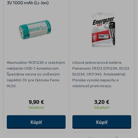
3V 1000 mAh (Li-Ion)
Akumulátor RCR123A s vlastným
Lítiová jednorazová batéria
nabíjacím USB-C konektorom.
Panasonic CR123 (CR123A, DL123,
Špeciálna verzia so zníženým
DL123A, CR17345, fotobatéria).
napätím 3V pre čelovku Fenix
Ponúka vysokú kapacitu a
HL50.
odolnosť proti mrazu.
9,90 €
3,20 €
Skladom
Skladom
Kúpiť
Kúpiť