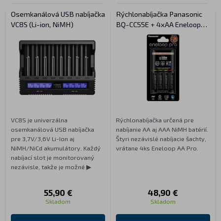
Osemkanálová USB nabíjačka
Rýchlonabíjačka Panasonic
VC8S (Li-ion, NiMH)
BQ-CC55E + 4xAA Eneloop
Pro
VC8S je univerzálna
Rýchlonabíjačka určená pre
osemkanálová USB nabíjačka
nabíjanie AA aj AAA NiMH batérií.
pre 3,7V/3,6V Li-Ion aj
Štyri nezávislé nabíjacie šachty,
NiMH/NiCd akumulátory. Každý
vrátane 4ks Eneloop AA Pro.
nabíjací slot je monitorovaný
nezávisle, takže je možné ▶
55,90 €
48,90 €
Skladom
Skladom