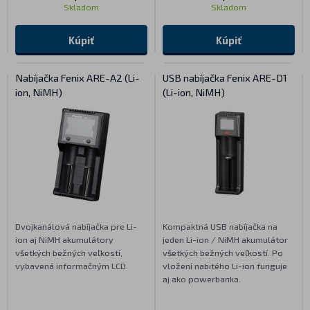
Skladom
Skladom
Kúpiť
Kúpiť
Nabíjačka Fenix ARE-A2 (Li-
USB nabíjačka Fenix ARE-D1
ion, NiMH)
(Li-ion, NiMH)
Dvojkanálová nabíjačka pre Li-
Kompaktná USB nabíjačka na
ion aj NiMH akumulátory
jeden Li-ion / NiMH akumulátor
všetkých bežných veľkostí,
všetkých bežných veľkostí. Po
vybavená informačným LCD.
vložení nabitého Li-ion funguje
aj ako powerbanka.