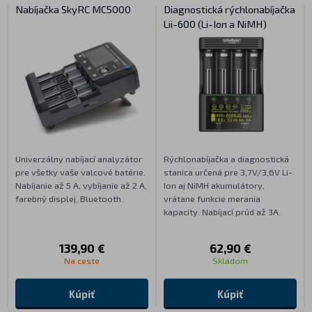
Nabíjačka SkyRC MC5000
Diagnostická rýchlonabíjačka
Lii-600 (Li-Ion a NiMH)
Univerzálny nabíjací analyzátor
Rýchlonabíjačka a diagnostická
pre všetky vaše valcové batérie.
stanica určená pre 3,7V/3,6V Li-
Nabíjanie až 5 A, vybíjanie až 2 A,
Ion aj NiMH akumulátory,
farebný displej, Bluetooth.
vrátane funkcie merania
kapacity. Nabíjací prúd až 3A.
139,90 €
62,90 €
Na ceste
Skladom
Kúpiť
Kúpiť