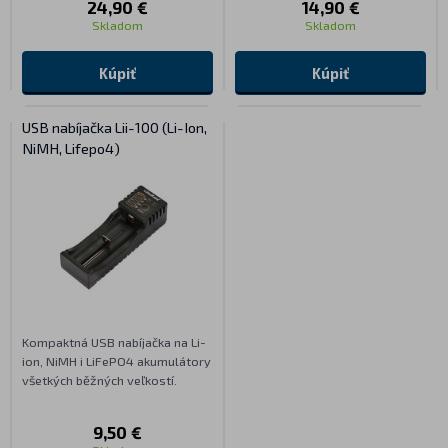
24,90 €
14,90 €
Skladom
Skladom
Kúpiť
Kúpiť
USB nabíjačka Lii-100 (Li-Ion,
NiMH, Lifepo4)
Kompaktná USB nabíjačka na Li-
ion, NiMH i LiFePO4 akumulátory
všetkých běžných veľkostí.
9,50 €