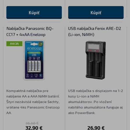
Kúpiť
Kúpiť
Nabíjačka Panasonic BQ-
USB nabíjačka Fenix ARE-D2
CC17 + 4xAA Eneloop
(Li-ion, NiMH)
AKCIA
Kompaktná nabíjačka pre
USB nabíjačka s displejom na 1-2
nabíjanie AA a AAA NiMH batérií.
kusy Li-ion a NiMH
Štyri nezávislé nabíjacie šachty,
akumulátorov. Po vložení
vrátane 4ks Panasonic Eneloop
nabitého akumulátora funguje aj
AA.
ako PowerBank.
36,00 €
32,90 €
26,90 €