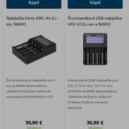
Kúpiť
Kúpiť
Nabíjačka Fenix ARE-A4 (Li-
Štvorkanálová USB nabíjačka
ion, NiMH)
VX4 V2 (Li-ion a NiMH)
Štvorkanálová nabíjačka na Li-
Univerzálna USB nabíjačka pre
ion aj NiMH akumulátory
3,6/3,7V Li-Ion, 1,5 V Li-ion,
všetkých bežných veľkostí,
LiFePO4 aj NiMH akumulátory
vybavená informačným LCD.
všetkých bežných veľkostí.
Vrátane funkcie merania
kapacity.
39,90 €
36,90 €
Skladom
Skladom