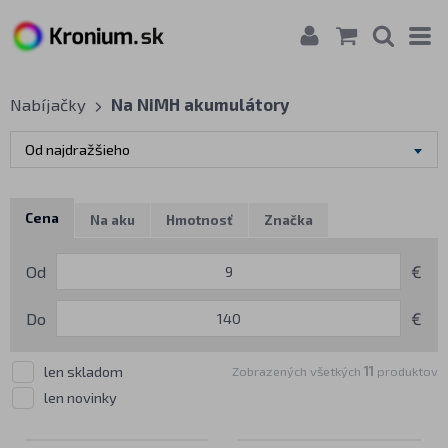
Nabíjačky
Na NiMH akumulátory
Od najdražšieho
Cena
Na aku
Hmotnosť
Značka
Od
€
Do
€
len skladom
Zobrazených všetkých
11
produktov
len novinky