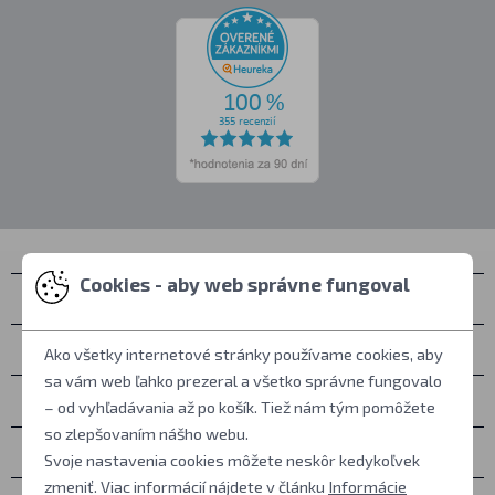
Cookies - aby web správne fungoval
Kontakty
Zastihnete nás
Ako všetky internetové stránky používame cookies, aby
sa vám web ľahko prezeral a všetko správne fungovalo
Všetko o nákupe
– od vyhľadávania až po košík. Tiež nám tým pomôžete
so zlepšovaním nášho webu.
Ďalšie informácie
Svoje nastavenia cookies môžete neskôr kedykoľvek
zmeniť. Viac informácií nájdete v článku
Informácie