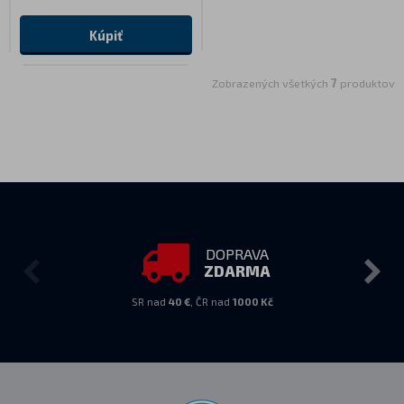
Kúpiť
Zobrazených všetkých
7
produktov
DOPRAVA
ZDARMA
SR nad
40 €
, ČR nad
1000 Kč