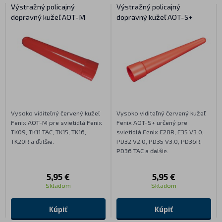
Výstražný policajný
Výstražný policajný
dopravný kužeľ AOT-M
dopravný kužeľ AOT-S+
Vysoko viditeľný červený kužeľ
Vysoko viditeľný červený kužeľ
Fenix AOT-M pre svietidlá Fenix
Fenix AOT-S+ určený pre
TK09, TK11 TAC, TK15, TK16,
svietidlá Fenix E28R, E35 V3.0,
TK20R a ďalšie.
PD32 V2.0, PD35 V3.0, PD36R,
PD36 TAC a ďalšie.
5,95 €
5,95 €
Skladom
Skladom
Kúpiť
Kúpiť