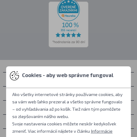
Cookies - aby web správne fungoval
Kontakty
Zastihnete nás
Ako všetky internetové stránky používame cookies, aby
sa vám web ľahko prezeral a všetko správne fungovalo
Všetko o nákupe
– od vyhľadávania až po košík. Tiež nám tým pomôžete
so zlepšovaním nášho webu.
Ďalšie informácie
Svoje nastavenia cookies môžete neskôr kedykoľvek
zmeniť. Viac informácií nájdete v článku
Informácie
Ostatné