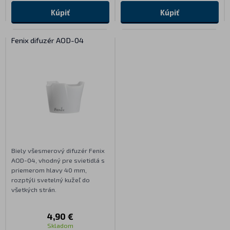
Kúpiť
Kúpiť
Fenix difuzér AOD-04
Biely všesmerový difuzér Fenix
AOD-04, vhodný pre svietidlá s
priemerom hlavy 40 mm,
rozptýli svetelný kužeľ do
všetkých strán.
4,90 €
Skladom