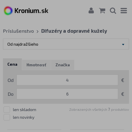
Príslušenstvo
Difuzéry a dopravné kužely
Od najdražšieho
Cena
Hmotnosť
Značka
Od
€
Do
€
len skladom
Zobrazených všetkých
7
produktov
len novinky