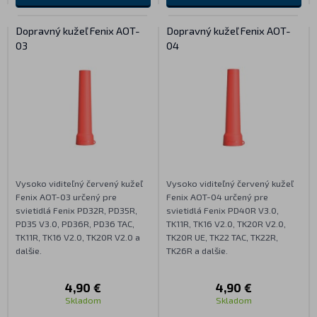
Dopravný kužeľ Fenix AOT-
Dopravný kužeľ Fenix AOT-
03
04
Vysoko viditeľný červený kužeľ
Vysoko viditeľný červený kužeľ
Fenix AOT-03 určený pre
Fenix AOT-04 určený pre
svietidlá Fenix PD32R, PD35R,
svietidlá Fenix PD40R V3.0,
PD35 V3.0, PD36R, PD36 TAC,
TK11R, TK16 V2.0, TK20R V2.0,
TK11R, TK16 V2.0, TK20R V2.0 a
TK20R UE, TK22 TAC, TK22R,
dalšie.
TK26R a dalšie.
4,90 €
4,90 €
Skladom
Skladom