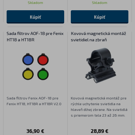
Skladom
Skladom
Kúpiť
Kúpiť
Sada filtrov AOF-18 pre Fenix
Kovová magnetická montáž
HT18 a HT18R
svietidiel na zbraň
Sada filtrov Fenix AOF-18 pre
Kovová magnetická montáž pre
Fenix HT18, HT18R a HT18R V2.0
rýchle uchytenie svietidla na
hlaveň dlhej zbrane. Na svietidlá
s priemerom tela 23 až 26 mm.
36,90 €
28,89 €