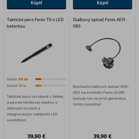
Kúpiť
Kúpiť
Taktické pero Fenix T6 s LED
Diaľkový spínač Fenix AER-
baterkou
06S
Výkon
80 lm
Dosvit
18 m
Bezhlučný káblový spínač AER-
06S na svietidlo Fenix GL19R
Taktické pero vyrobené z ľahkej
(pasuje len na prvú generáciu
a pevnej hliníkovej zliatiny s
tohto svietidla).
úderným hrotom a
integrovaným nabíjacím LED
svietidlom.
39,90 €
39,90 €