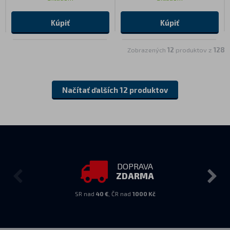
Kúpiť
Kúpiť
Zobrazených
12
produktov z
128
Načítať ďalších 12 produktov
DOPRAVA
ZDARMA
SR nad
40 €
, ČR nad
1000 Kč