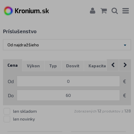
Príslušenstvo
Od najdražšieho
Cena
Výkon
Typ
Dosvit
Kapacita
Max výdr
Od
€
Do
€
len skladom
Zobrazených
12
produktov z
128
len novinky