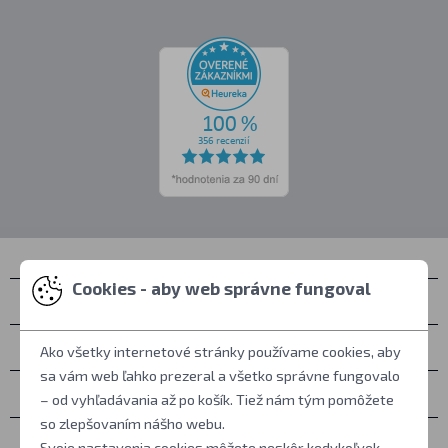
Cookies - aby web správne fungoval
Kontakty
Zastihnete nás
Ako všetky internetové stránky používame cookies, aby
sa vám web ľahko prezeral a všetko správne fungovalo
Všetko o nákupe
– od vyhľadávania až po košík. Tiež nám tým pomôžete
so zlepšovaním nášho webu.
Ďalšie informácie
Svoje nastavenia cookies môžete neskôr kedykoľvek