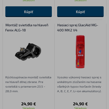
Skladom
Skladom
Kúpiť
Kúpiť
Montáž svietidla na hlaveň
Hasiaci sprej GlaciAid MG-
Fenix ALG-18
400 MK2 V4
Rýchloupínacia montáž svietidla
Vysoko výkonný hasiaci sprej s
na hlaveň dlhej zbrane. Pre
unikátnym zložením na hasenie
svietidlá s priemerom 23,5 -
všetkých typov horľavín (triedy
28,0 mm.
A, B, C, E, F, Li-ion akumulátory).
24,90 €
24,90 €
Skladom
Skladom