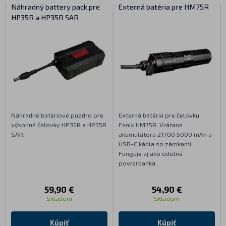
Náhradný battery pack pre
Externá batéria pre HM75R
HP35R a HP35R SAR
Náhradné batériové puzdro pre
Externá batéria pre čelovku
výkonné čelovky HP35R a HP35R
Fenix HM75R. Vrátane
SAR.
akumulátora 21700 5000 mAh a
USB-C kábla so zámkami.
Funguje aj ako odolná
powerbanka.
59,90 €
54,90 €
Skladom
Skladom
Kúpiť
Kúpiť