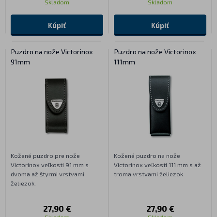
Skladom
Skladom
Kúpiť
Kúpiť
Puzdro na nože Victorinox
Puzdro na nože Victorinox
91mm
111mm
Kožené puzdro pre nože
Kožené puzdro na nože
Victorinox veľkosti 91 mm s
Victorinox veľkosti 111 mm s až
dvoma až štyrmi vrstvami
troma vrstvami želiezok.
želiezok.
27,90 €
27,90 €