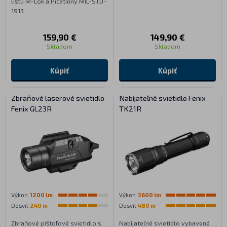
lištu M-Lok a Picatinny MIL-STD-
1913.
159,90 €
149,90 €
Skladom
Skladom
Kúpiť
Kúpiť
Zbraňové laserové svietidlo
Nabíjateľné svietidlo Fenix
Fenix GL23R
TK21R
Výkon
1200 lm
Výkon
3600 lm
Dosvit
240 m
Dosvit
480 m
Zbraňové pištoľové svietidlo s
Nabíjateľné svietidlo vybavené