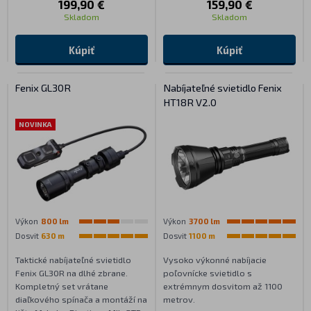
199,90 €
159,90 €
Skladom
Skladom
Kúpiť
Kúpiť
Fenix GL30R
Nabíjateľné svietidlo Fenix
HT18R V2.0
NOVINKA
Výkon
800 lm
Výkon
3700 lm
Dosvit
630 m
Dosvit
1100 m
Taktické nabíjateľné svietidlo
Vysoko výkonné nabíjacie
Fenix GL30R na dlhé zbrane.
poľovnícke svietidlo s
Kompletný set vrátane
extrémnym dosvitom až 1100
diaľkového spínača a montáží na
metrov.