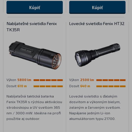
Kúpiť
Kúpiť
Nabíjateľné svietidlo Fenix
Lovecké svietidlo Fenix HT32
TK35R
Výkon
5800 lm
Výkon
2500 lm
Dosvit
610 m
Dosvit
640 m
Nabíjateľná taktická baterka
Lovecké svietidlo s ďalekým
Fenix TK35R s rýchlou aktiváciou
dosvitom a výkonným bielym,
stroboskopu a UV svetlom 365
zeleným a červeným svetlom.
nm / 3000 mW. Ideálna na profi
Napájanie jedným Li-ion
použitie aj outdoor.
akumulátorom typu 21700.