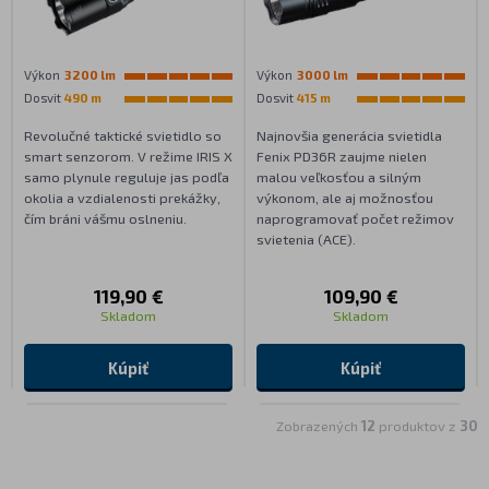
Výkon
3200 lm
Výkon
3000 lm
Dosvit
490 m
Dosvit
415 m
Revolučné taktické svietidlo so
Najnovšia generácia svietidla
smart senzorom. V režime IRIS X
Fenix PD36R zaujme nielen
samo plynule reguluje jas podľa
malou veľkosťou a silným
okolia a vzdialenosti prekážky,
výkonom, ale aj možnosťou
čím bráni vášmu oslneniu.
naprogramovať počet režimov
svietenia (ACE).
119,90 €
109,90 €
Skladom
Skladom
Kúpiť
Kúpiť
Zobrazených
12
produktov z
30