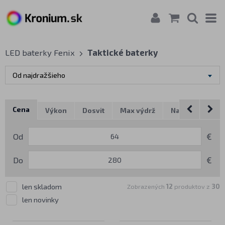
LED baterky Fenix
Taktické baterky
Od najdražšieho
Cena
Výkon
Dosvit
Max výdrž
Napájanie
P
Značka
Od
€
Do
€
len skladom
Zobrazených
12
produktov z
30
len novinky