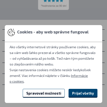
Cookies - aby web správne fungoval
Kontakty
Zastihnete nás
Ako všetky internetové stránky používame cookies, aby
sa vám web ľahko prezeral a všetko správne fungovalo
Všetko o nákupe
– od vyhľadávania až po košík. Tiež nám tým pomôžete
so zlepšovaním nášho webu.
Ďalšie informácie
Svoje nastavenia cookies môžete neskôr kedykoľvek
zmeniť. Viac informácií nájdete v článku
Informácie
Ostatné
o cookies
.
Spravovať možnosti
Prijať všetky