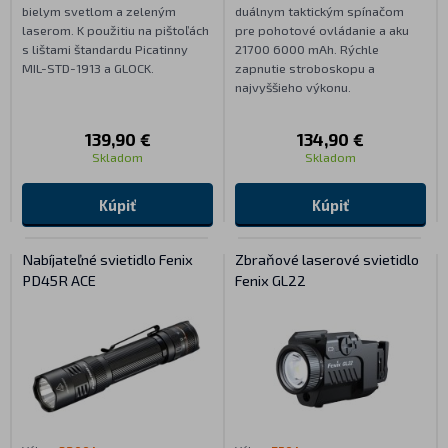
bielym svetlom a zeleným
duálnym taktickým spínačom
laserom. K použitiu na pištoľách
pre pohotové ovládanie a aku
s lištami štandardu Picatinny
21700 6000 mAh. Rýchle
MIL-STD-1913 a GLOCK.
zapnutie stroboskopu a
najvyššieho výkonu.
139,90 €
134,90 €
Skladom
Skladom
Kúpiť
Kúpiť
Nabíjateľné svietidlo Fenix
Zbraňové laserové svietidlo
PD45R ACE
Fenix GL22