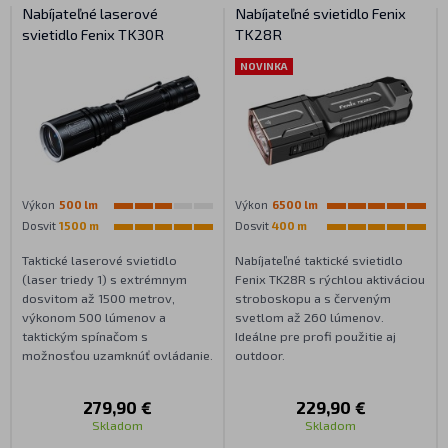
Nabíjateľné laserové
Nabíjateľné svietidlo Fenix
svietidlo Fenix TK30R
TK28R
NOVINKA
Výkon
500 lm
Výkon
6500 lm
Dosvit
1500 m
Dosvit
400 m
Taktické laserové svietidlo
Nabíjateľné taktické svietidlo
(laser triedy 1) s extrémnym
Fenix TK28R s rýchlou aktiváciou
dosvitom až 1500 metrov,
stroboskopu a s červeným
výkonom 500 lúmenov a
svetlom až 260 lúmenov.
taktickým spínačom s
Ideálne pre profi použitie aj
možnosťou uzamknúť ovládanie.
outdoor.
279,90 €
229,90 €
Skladom
Skladom