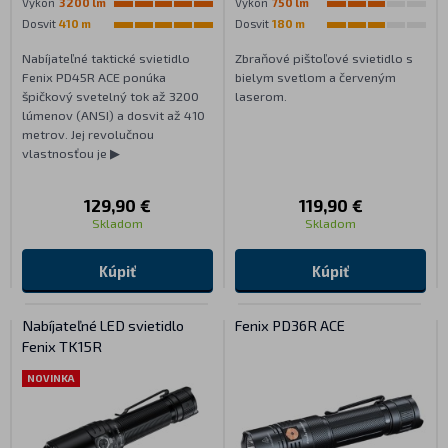
Výkon
3200 lm
Výkon
750 lm
Dosvit
410 m
Dosvit
180 m
Nabíjateľné taktické svietidlo
Zbraňové pištoľové svietidlo s
Fenix PD45R ACE ponúka
bielym svetlom a červeným
špičkový svetelný tok až 3200
laserom.
lúmenov (ANSI) a dosvit až 410
metrov. Jej revolučnou
vlastnosťou je ▶
129,90 €
119,90 €
Skladom
Skladom
Kúpiť
Kúpiť
Nabíjateľné LED svietidlo
Fenix PD36R ACE
Fenix TK15R
NOVINKA