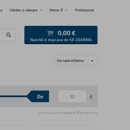
ty
Všetko o nákupe
Mena: €
Prihlásenie
0,00 €
Nad 40 € doprava do SR ZDARMA
Od najdražšieho
€
Zobrazených všetkých
5
produktov