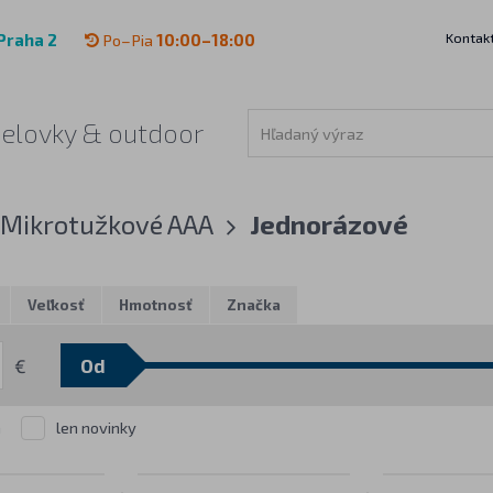
Kontak
Praha 2
Po–Pia
10:00–18:00
čelovky & outdoor
Mikrotužkové AAA
Jednorázové
Veľkosť
Hmotnosť
Značka
€
m
len novinky