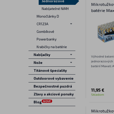
Jednorázové
Mikrotužkov
Nabíjateľné NiMH
batérie Max
Monočlánky D
CR123A
Gombíkové
Powerbanky
Krabičky na batérie
Nabíjačky
Výhodné baleni
jednorazových 
Nože
batérií Maxell 
Titánové špeciality
Outdoorové vybavenie
Bezpečnostné puzdrá
11,95 €
Zľavy a akciové ponuky
Skladom
NOVÉ
Blog
Mikrotužkov