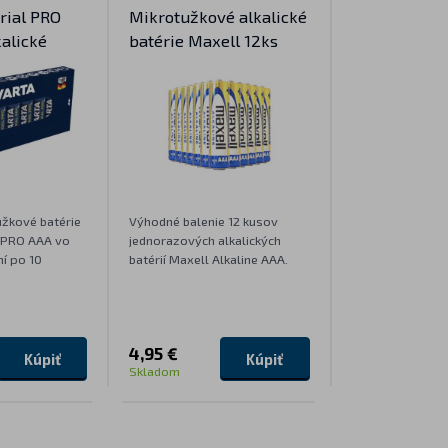
rial PRO
Mikrotužkové alkalické
kalické
batérie Maxell 12ks
užkové batérie
Výhodné balenie 12 kusov
l PRO AAA vo
jednorazových alkalických
í po 10
batérií Maxell Alkaline AAA.
4,95 €
Kúpiť
Kúpiť
Skladom