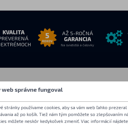
KVALITA
AŽ 5-ROČNÁ
5
PREVERENÁ
GARANCIA
ROKOV
 EXTRÉMOCH
Na svietidlá a čelovky
e nás
Všetko o nákupe
Ďalšie inf
y web správne fungoval
18:00
Ako nakupovať
Užívateľský účet
:
Obchodné podmienky
Často kladené o
vé stránky používame cookies, aby sa vám web ľahko prezeral
Vrátenie tovaru
Norma ANSI FL 
dávania až po košík. Tiež nám tým pomôžete so zlepšovaním n
Záručné podmienky Fenix
LED použité vo s
kies môžete neskôr kedykoľvek zmeniť. Viac informácií nájdete
Reklamácie a servis
Referencie