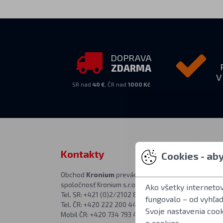
DOPRAVA
ZDARMA
V
SR nad
40 €
, ČR nad
1000 Kč
Kontakty
Zastihnet
Cookies - ab
Obchod
Kronium
prevádzkuje
PO–PIA 10:00–
spoločnosť Kronium s.r.o.
Adresa predajne
Ako všetky interneto
Tel. SR: +421 (0)2/2102 8626
Kronium.cz
fungovalo – od vyhľa
Tel. ČR: +420 222 200 444
Rímská 20
Svoje nastavenia coo
Mobil ČR: +420 734 793 444
Praha 2
o cookies
.