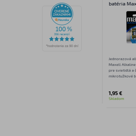
batéria Max
Jednorazová alk
Maxell Alkaline
pre svietidlá a
mikrotužkové b
1,95 €
Skladom