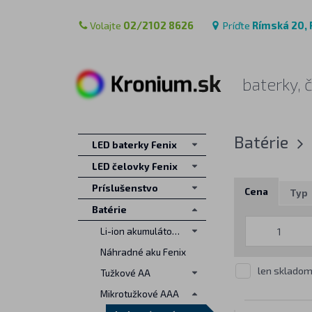
Volajte
02/2102 8626
Príďte
Rímská 20, 
baterky, 
Batérie
LED baterky Fenix
LED čelovky Fenix
Príslušenstvo
Cena
Typ
Batérie
Li-ion akumulátory
Náhradné aku Fenix
len sklado
Tužkové AA
Mikrotužkové AAA