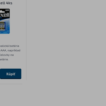
ell 4ks
alická batéria
 AAA, napríklad
 čelovky na
atérie.
Kúpiť