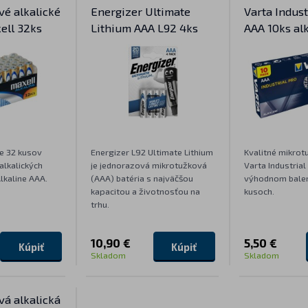
é alkalické
Energizer Ultimate
Varta Indust
ell 32ks
Lithium AAA L92 4ks
AAA 10ks al
e 32 kusov
Energizer L92 Ultimate Lithium
Kvalitné mikrot
alkalických
je jednorazová mikrotužková
Varta Industria
Alkaline AAA.
(AAA) batéria s najväčšou
výhodnom balen
kapacitou a životnosťou na
kusoch.
trhu.
10,90 €
5,50 €
Kúpiť
Kúpiť
Skladom
Skladom
á alkalická