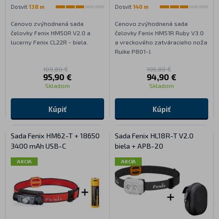
Dosvit
138 m
Dosvit
140 m
Cenovo zvýhodnená sada
Cenovo zvýhodnená sada
čelovky Fenix HM50R V2.0 a
čelovky Fenix HM51R Ruby V3.0
lucerny Fenix CL22R - biela.
a vreckového zatváracieho noža
Ruike P801-J.
109,80 €
105,80 €
95,90 €
94,90 €
Skladom
Skladom
Kúpiť
Kúpiť
Sada Fenix HM62-T + 18650
Sada Fenix HL18R-T V2.0
3400 mAh USB-C
biela + APB-20
AKCIA
AKCIA