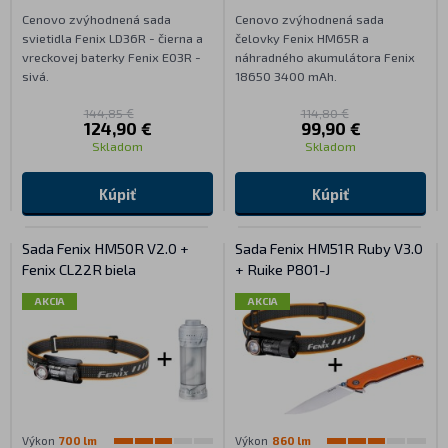
Cenovo zvýhodnená sada
Cenovo zvýhodnená sada
svietidla Fenix LD36R - čierna a
čelovky Fenix HM65R a
vreckovej baterky Fenix E03R -
náhradného akumulátora Fenix
sivá.
18650 3400 mAh.
144,85 €
114,80 €
124,90 €
99,90 €
Skladom
Skladom
Kúpiť
Kúpiť
Sada Fenix HM50R V2.0 +
Sada Fenix HM51R Ruby V3.0
Fenix CL22R biela
+ Ruike P801-J
AKCIA
AKCIA
Výkon
700 lm
Výkon
860 lm