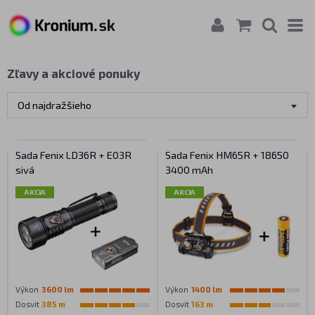
Zľavy a akciové ponuky
Od najdražšieho
Sada Fenix LD36R + E03R
Sada Fenix HM65R + 18650
sivá
3400 mAh
AKCIA
AKCIA
Výkon
3600 lm
Výkon
1400 lm
Dosvit
385 m
Dosvit
163 m