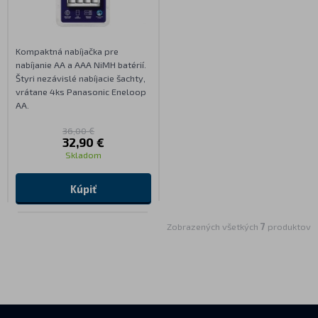
Kompaktná nabíjačka pre
nabíjanie AA a AAA NiMH batérií.
Štyri nezávislé nabíjacie šachty,
vrátane 4ks Panasonic Eneloop
AA.
36,00 €
32,90 €
Skladom
Kúpiť
Zobrazených všetkých
7
produktov