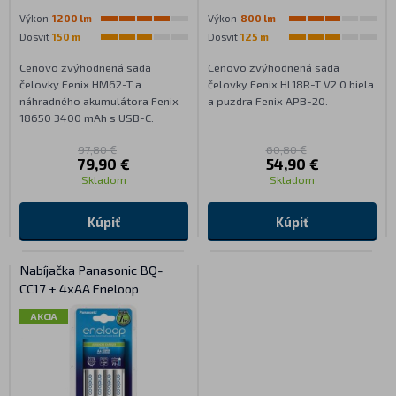
Výkon
1200 lm
Výkon
800 lm
Dosvit
150 m
Dosvit
125 m
Cenovo zvýhodnená sada
Cenovo zvýhodnená sada
čelovky Fenix HM62-T a
čelovky Fenix HL18R-T V2.0 biela
náhradného akumulátora Fenix
a puzdra Fenix APB-20.
18650 3400 mAh s USB-C.
97,80 €
60,80 €
79,90 €
54,90 €
Skladom
Skladom
Kúpiť
Kúpiť
Nabíjačka Panasonic BQ-
CC17 + 4xAA Eneloop
AKCIA