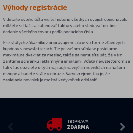
Výhody registrácie
V detaile svojho účtu vidíte históriu všetkých svojich objednávok,
môžete si tlačiť a zálohovať faktúry alebo sledovať on-line
dodanie všetkého tovaru podľa podacieho čísla.
Pre stálych zákazníkov pripravujeme akcie vo forme zľavových
kupónov v newsletteroch. Tie po vašom súhlase posielame
maximálne dvakrát za mesiac, takže sa nemusíte báť, že Vám
zahltíme schránku reklamnými emailami. Vďaka newsletterom sa
tak včas dozviete o tých najzaujímavejších novinkách na našom
eshope a budete stále v obraze. Samozrejmosťou je, že
zasielanie noviniek je možné kedykoľvek odhlásiť.
DOPRAVA
ZDARMA