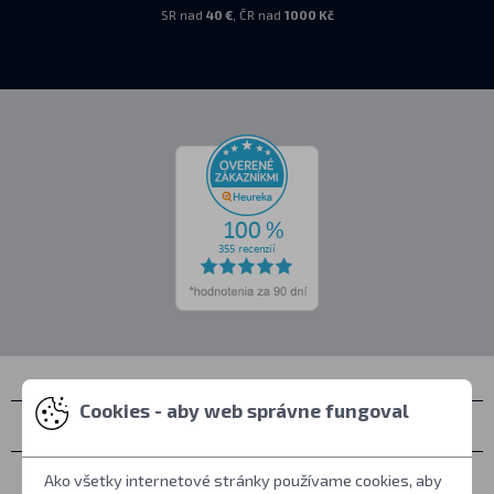
SR nad
40 €
, ČR nad
1000 Kč
Cookies - aby web správne fungoval
Kontakty
Zastihnete nás
Ako všetky internetové stránky používame cookies, aby