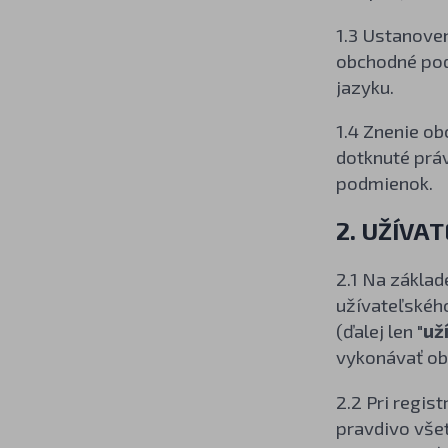
1.3 Ustanove
obchodné pod
jazyku.
1.4 Znenie o
dotknuté prá
podmienok.
2. UŽÍVA
2.1 Na zákla
užívateľskéh
(ďalej len "
už
vykonávať ob
2.2 Pri regis
pravdivo všet