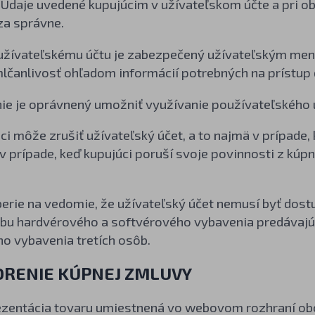
 Údaje uvedené kupujúcim v užívateľskom účte a pri o
a správne.
k užívateľskému účtu je zabezpečený užívateľským men
lčanlivosť ohľadom informácií potrebných na prístup 
 nie je oprávnený umožniť využívanie používateľského
ci môže zrušiť užívateľský účet, a to najmä v prípade, 
 v prípade, keď kupujúci poruší svoje povinnosti z kú
berie na vedomie, že užívateľský účet nemusí byť dost
žbu hardvérového a softvérového vybavenia predávajú
o vybavenia tretích osôb.
ORENIE KÚPNEJ ZMLUVY
rezentácia tovaru umiestnená vo webovom rozhraní obc