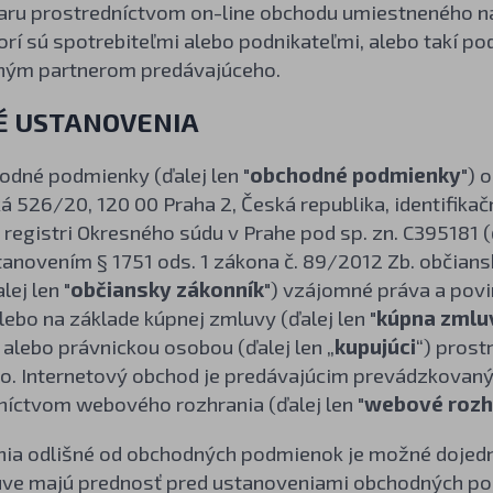
varu prostredníctvom on-line obchodu umiestneného n
orí sú spotrebiteľmi alebo podnikateľmi, alebo takí podn
ným partnerom predávajúceho.
É USTANOVENIA
hodné podmienky (ďalej len "
obchodné podmienky
") 
 526/20, 120 00 Praha 2, Česká republika, identifikač
egistri Okresného súdu v Prahe pod sp. zn. C395181 (ď
tanovením § 1751 ods. 1 zákona č. 89/2012 Zb. občians
ej len "
občiansky zákonník
") vzájomné práva a pov
alebo na základe kúpnej zmluvy (ďalej len "
kúpna zmlu
 alebo právnickou osobou (ďalej len „
kupujúci
“) pros
o. Internetový obchod je predávajúcim prevádzkovaný
níctvom webového rozhrania (ďalej len "
webové rozh
nia odlišné od obchodných podmienok je možné dojedn
uve majú prednosť pred ustanoveniami obchodných p