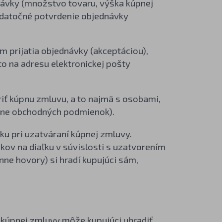
dnávky (množstvo tovaru, výška kúpnej
odatočné potvrdenie objednávky
 prijatia objednávky (akceptáciou),
o na adresu elektronickej pošty
riť kúpnu zmluvu, a to najmä s osobami,
ane obchodných podmienok).
ku pri uzatváraní kúpnej zmluvy.
ov na diaľku v súvislosti s uzatvorením
nne hovory) si hradí kupujúci sám,
 kúpnej zmluvy môže kupujúci uhradiť