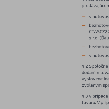
predávajúcem
v hotovos
bezhotov
CTASCZ22 
s.r.o. (Ďa
bezhotovo
v hotovos
4.2 Spoločne 
dodaním tova
vyslovene ina
zvoleným sp
4.3 V prípade
tovaru. V prí