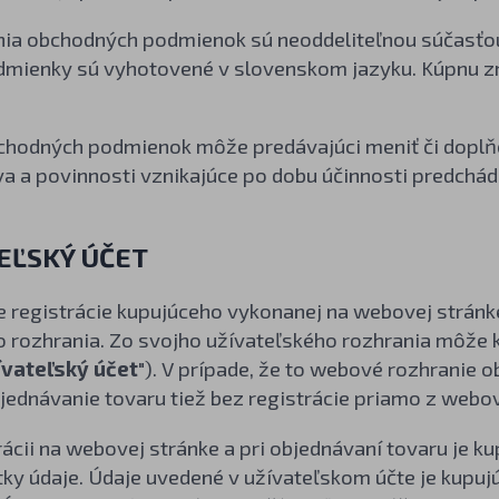
nia obchodných podmienok sú neoddeliteľnou súčasťo
mienky sú vyhotovené v slovenskom jazyku. Kúpnu z
bchodných podmienok môže predávajúci meniť či doplň
va a povinnosti vznikajúce po dobu účinnosti predch
TEĽSKÝ ÚČET
de registrácie kupujúceho vykonanej na webovej strán
o rozhrania. Zo svojho užívateľského rozhrania môže 
ívateľský účet
"). V prípade, že to webové rozhranie
jednávanie tovaru tiež bez registrácie priamo z webo
trácii na webovej stránke a pri objednávaní tovaru je 
ky údaje. Údaje uvedené v užívateľskom účte je kupuj