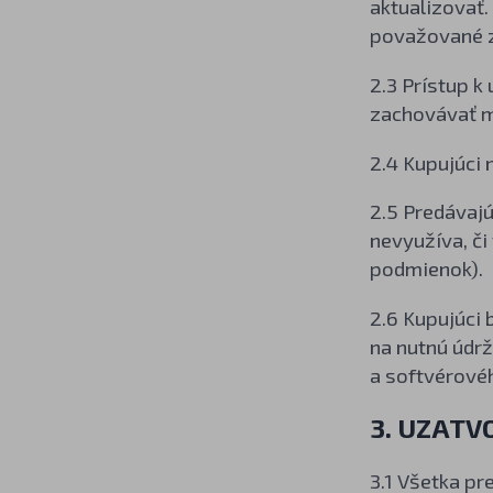
aktualizovať.
považované z
2.3 Prístup 
zachovávať m
2.4 Kupujúci
2.5 Predávajú
nevyužíva, či
podmienok).
2.6 Kupujúci 
na nutnú údr
a softvérovéh
3. UZATV
3.1 Všetka p