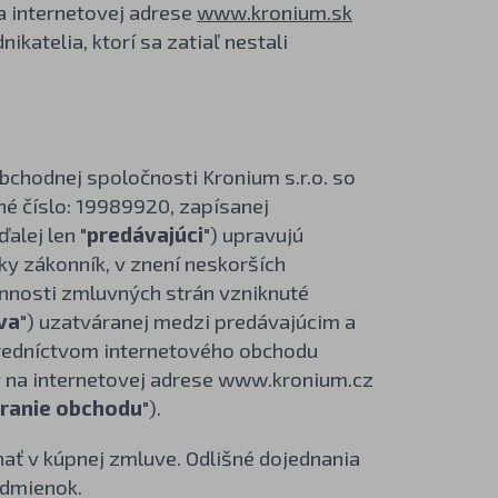
a internetovej adrese
www.kronium.sk
ikatelia, ktorí sa zatiaľ nestali
obchodnej spoločnosti Kronium s.r.o. so
né číslo: 19989920, zapísanej
alej len "
predávajúci
") upravujú
ky zákonník, v znení neskorších
innosti zmluvných strán vzniknuté
va
") uzatváranej medzi predávajúcim a
tredníctvom internetového obchodu
 na internetovej adrese www.kronium.cz
ranie obchodu
").
ať v kúpnej zmluve. Odlišné dojednania
odmienok.