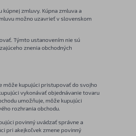
u kúpnej zmluvy. Kúpna zmluva a
mluvu možno uzavrieť v slovenskom
ovať. Týmto ustanovením nie sú
ádzajúceho znenia obchodných
ke môže kupujúci pristupovať do svojho
kupujúci vykonávať objednávanie tovaru
 obchodu umožňuje, môže kupujúci
vého rozhrania obchodu.
kupujúci povinný uvádzať správne a
úci pri akejkoľvek zmene povinný