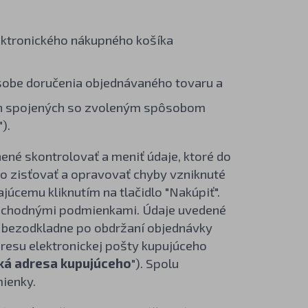
lektronického nákupného košíka
sobe doručenia objednávaného tovaru a
och spojených so zvoleným spôsobom
").
né skontrolovať a meniť údaje, ktoré do
ho zisťovať a opravovať chyby vzniknuté
júcemu kliknutím na tlačidlo "Nakúpiť".
 obchodnými podmienkami. Údaje uvedené
 bezodkladne po obdržaní objednávky
dresu elektronickej pošty kupujúceho
ká adresa kupujúceho
"). Spolu
ienky.