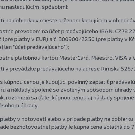
u nasledujúcimi spôsobmi:
ti na dobierku v mieste určenom kupujúcim v objednáv
ostne prevodom na účet predávajúceho IBAN: CZ78 
(pre platby v EUR) a č. 300900/2250 (pre platby v K
lej len "účet predávajúceho");
stne platobnou kartou MasterCard, Maestro, VISA a V
ti v prevádzke predávajúceho na adrese Rímska 526/2
s kúpnou cenou je kupujúci povinný zaplatiť predávaj
ru a náklady spojené so zvoleným spôsobom úhrady v 
k, rozumejú sa ďalej kúpnou cenou aj náklady spojené
ôsobom úhrady.
 platby v hotovosti alebo v prípade platby na dobierku 
pade bezhotovostnej platby je kúpna cena splatná do 7