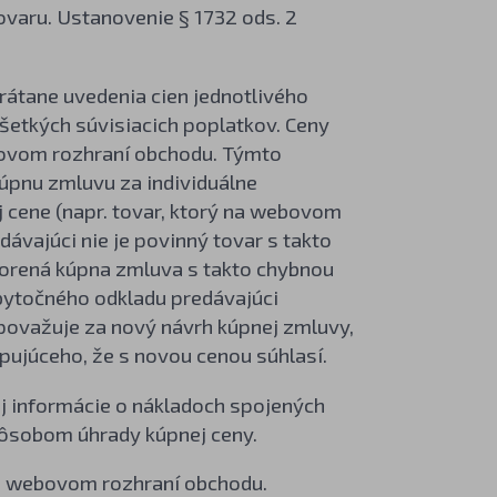
ovaru. Ustanovenie § 1732 ods. 2
rátane uvedenia cien jednotlivého
všetkých súvisiacich poplatkov. Ceny
bovom rozhraní obchodu. Týmto
úpnu zmluvu za individuálne
 cene (napr. tovar, ktorý na webovom
ávajúci nie je povinný tovar s takto
vorená kúpna zmluva s takto chybnou
zbytočného odkladu predávajúci
považuje za nový návrh kúpnej zmluvy,
ujúceho, že s novou cenou súhlasí.
j informácie o nákladoch spojených
pôsobom úhrady kúpnej ceny.
vo webovom rozhraní obchodu.