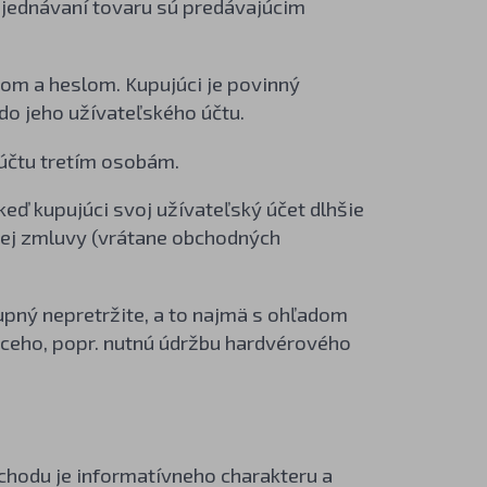
bjednávaní tovaru sú predávajúcim
om a heslom. Kupujúci je povinný
do jeho užívateľského účtu.
 účtu tretím osobám.
keď kupujúci svoj užívateľský účet dlhšie
pnej zmluvy (vrátane obchodných
upný nepretržite, a to najmä s ohľadom
ceho, popr. nutnú údržbu hardvérového
hodu je informatívneho charakteru a