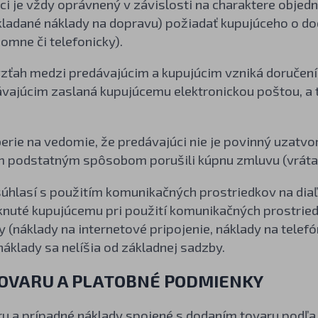
ci je vždy oprávnený v závislosti na charaktere obje
kladané náklady na dopravu) požiadať kupujúceho o d
somne či telefonicky).
zťah medzi predávajúcim a kupujúcim vzniká doručením
ávajúcim zaslaná kupujúcemu elektronickou poštou, a t
berie na vedomie, že predávajúci nie je povinný uzatvo
m podstatným spôsobom porušili kúpnu zmluvu (vrát
súhlasí s použitím komunikačných prostriedkov na diaľ
nuté kupujúcemu pri použití komunikačných prostriedk
 (náklady na internetové pripojenie, náklady na telefó
náklady sa nelíšia od základnej sadzby.
TOVARU A PLATOBNÉ PODMIENKY
ru a prípadné náklady spojené s dodaním tovaru podľa