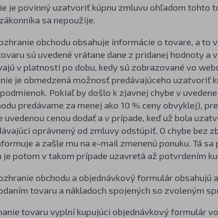
ie je povinný uzatvoriť kúpnu zmluvu ohľadom tohto t
zákonníka sa nepoužije.
zhranie obchodu obsahuje informácie o tovare, a to v
tovaru sú uvedené vrátane dane z pridanej hodnoty a 
vajú v platnosti po dobu, kedy sú zobrazované vo we
nie je obmedzená možnosť predávajúceho uzatvoriť k
odmienok. Pokiaľ by došlo k zjavnej chybe v uvedenej
odu predávame za menej ako 10 % ceny obvyklej), pred
e uvedenou cenou dodať a v prípade, keď už bola uzat
edávajúci oprávnený od zmluvy odstúpiť. O chybe bez 
nformuje a zašle mu na e-mail zmenenú ponuku. Tá sa 
 je potom v takom prípade uzavretá až potvrdením kup
ozhranie obchodu a objednávkový formulár obsahujú a
dodaním tovaru a nákladoch spojených so zvoleným s
dnanie tovaru vyplní kupujúci objednávkový formulár 