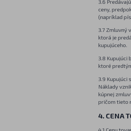
3.6 Predávajú
ceny, predpo
(napríklad pí
3.7 Zmluvný v
ktorá je pred
kupujúceho.
3.8 Kupujúci 
ktoré predtý
3.9 Kupujúci 
Náklady vznik
kúpnej zmluvy
pričom tieto 
4. CENA 
4.1 Cenu tova