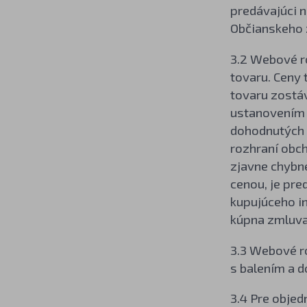
predávajúci n
Občianskeho 
3.2 Webové ro
tovaru. Ceny 
tovaru zostá
ustanovením 
dohodnutých p
rozhraní obch
zjavne chybn
cenou, je pr
kupujúceho i
kúpna zmluva
3.3 Webové r
s balením a 
3.4 Pre obje