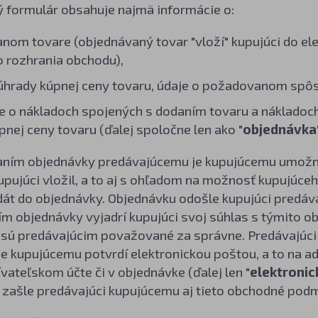
 formulár obsahuje najmä informácie o:
nom tovare (objednávaný tovar "vloží" kupujúci do e
 rozhrania obchodu),
hrady kúpnej ceny tovaru, údaje o požadovanom spô
e o nákladoch spojených s dodaním tovaru a náklad
pnej ceny tovaru (ďalej spoločne len ako "
objednávka
laním objednávky predávajúcemu je kupujúcemu umožne
pujúci vložil, a to aj s ohľadom na možnosť kupujúce
dát do objednávky. Objednávku odošle kupujúci predáva
ím objednávky vyjadrí kupujúci svoj súhlas s týmito
 sú predávajúcim považované za správne. Predávajúci
e kupujúcemu potvrdí elektronickou poštou, a to na a
vateľskom účte či v objednávke (ďalej len "
elektronic
 zašle predávajúci kupujúcemu aj tieto obchodné podm