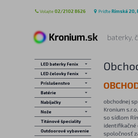
Volajte
02/2102 8626
Príďte
Rímská 20, 
baterky, 
Obcho
LED baterky Fenix
LED čelovky Fenix
OBCHOD
Príslušenstvo
Batérie
obchodnej sp
Nabíjačky
Kronium s.r.o
Nože
so sídlom Rí
Titánové špeciality
identifikačné
Outdoorové vybavenie
spoločnosť z