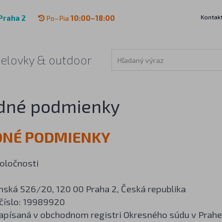
Kontak
Praha 2
Po–Pia
10:00–18:00
čelovky & outdoor
dné podmienky
NÉ PODMIENKY
oločnosti
.
mská 526/20, 120 00 Praha 2, Česká republika
 číslo: 19989920
apísaná v obchodnom registri Okresného súdu v Prahe 