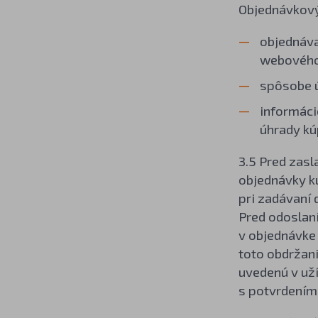
Objednávkový
objednáva
webového
spôsobe ú
informáci
úhrady kú
3.5 Pred zas
objednávky ku
pri zadávaní 
Pred odoslan
v objednávke
toto obdržani
uvedenú v uží
s potvrdením