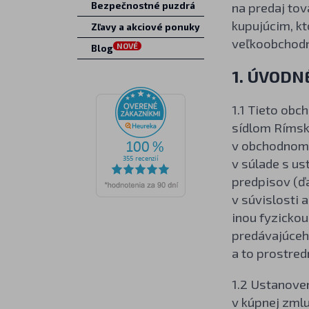
na predaj to
Bezpečnostné puzdrá
kupujúcim, kt
Zľavy a akciové ponuky
veľkoobchod
NOVÉ
Blog
1. ÚVODN
1.1 Tieto obc
sídlom Rímská
v obchodnom r
v súlade s us
predpisov (ďal
v súvislosti 
inou fyzickou
predávajúceh
a to prostred
1.2 Ustanove
v kúpnej zml