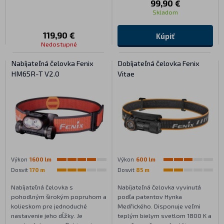
99,90 €
Skladom
119,90 €
Kúpiť
Nedostupné
Nabíjateľná čelovka Fenix
Dobíjateľná čelovka Fenix
HM65R-T V2.0
Vitae
Výkon
1600 lm
Výkon
600 lm
Dosvit
170 m
Dosvit
85 m
Nabíjateľná čelovka s
Nabíjateľná čelovka vyvinutá
pohodlným širokým popruhom a
podľa patentov Hynka
kolieskom pre jednoduché
Medřického. Disponuje veľmi
nastavenie jeho dĺžky. Je
teplým bielym svetlom 1800 K a