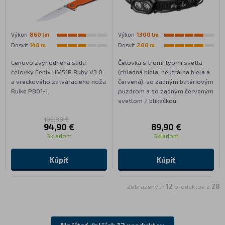
Výkon
860 lm
Výkon
1300 lm
Dosvit
140 m
Dosvit
200 m
Cenovo zvýhodnená sada
Čelovka s tromi typmi svetla
čelovky Fenix HM51R Ruby V3.0
(chladná biela, neutrálna biela a
a vreckového zatváracieho noža
červená), so zadným batériovým
Ruike P801-J.
puzdrom a so zadným červeným
svetlom / blikačkou.
105,80 €
94,90 €
89,90 €
Skladom
Skladom
Kúpiť
Kúpiť
Zobrazených
12
produktov z
28