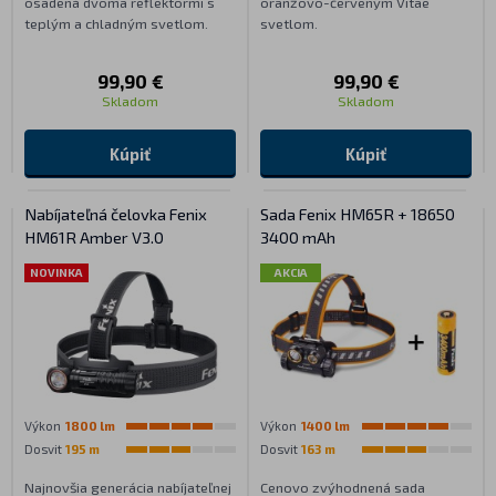
osadená dvoma reflektormi s
oranžovo-červeným Vitae
teplým a chladným svetlom.
svetlom.
99,90 €
99,90 €
Skladom
Skladom
Kúpiť
Kúpiť
Nabíjateľná čelovka Fenix
Sada Fenix HM65R + 18650
HM61R Amber V3.0
3400 mAh
NOVINKA
AKCIA
Výkon
1800 lm
Výkon
1400 lm
Dosvit
195 m
Dosvit
163 m
Najnovšia generácia nabíjateľnej
Cenovo zvýhodnená sada