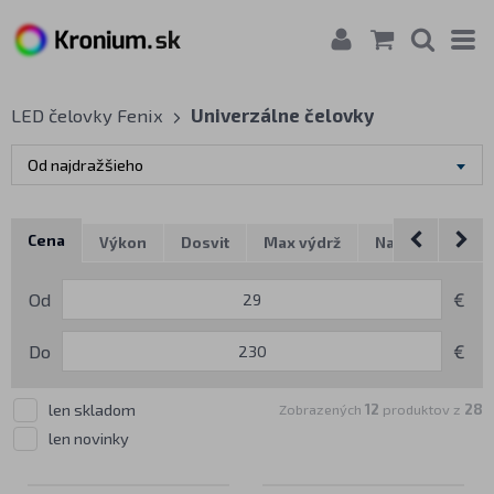
LED čelovky Fenix
Univerzálne čelovky
Od najdražšieho
Cena
Výkon
Dosvit
Max výdrž
Napájanie
P
Od
€
Do
€
len skladom
Zobrazených
12
produktov z
28
len novinky