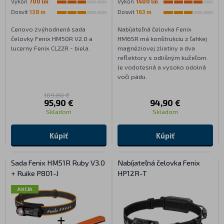
Výkon
700 lm
Výkon
1400 lm
Dosvit
138 m
Dosvit
163 m
Cenovo zvýhodnená sada
Nabíjateľná čelovka Fenix
čelovky Fenix HM50R V2.0 a
HM65R má konštrukciu z ľahkej
lucerny Fenix CL22R - biela.
magnéziovej zliatiny a dva
reflektory s odlišným kužeľom.
Je vodotesná a vysoko odolná
voči pádu.
109,80 €
95,90 €
94,90 €
Skladom
Skladom
Kúpiť
Kúpiť
Sada Fenix HM51R Ruby V3.0
Nabíjateľná čelovka Fenix
+ Ruike P801-J
HP12R-T
AKCIA