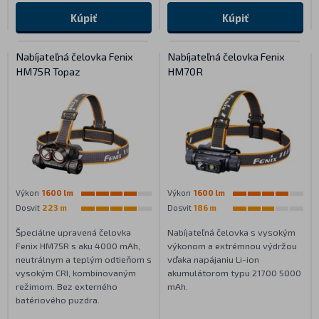
Kúpiť
Kúpiť
Nabíjateľná čelovka Fenix
Nabíjateľná čelovka Fenix
HM75R Topaz
HM70R
Výkon
1600 lm
Výkon
1600 lm
Dosvit
223 m
Dosvit
186 m
Špeciálne upravená čelovka
Nabíjateľná čelovka s vysokým
Fenix HM75R s aku 4000 mAh,
výkonom a extrémnou výdržou
neutrálnym a teplým odtieňom s
vďaka napájaniu Li-ion
vysokým CRI, kombinovaným
akumulátorom typu 21700 5000
režimom. Bez externého
mAh.
batériového puzdra.