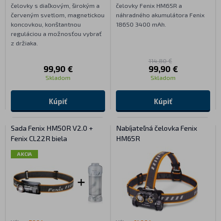
čelovky s diaľkovým, širokým a
čelovky Fenix HM65R a
červeným svetlom, magnetickou
náhradného akumulátora Fenix
koncovkou, konštantnou
18650 3400 mAh.
reguláciou a možnosťou vybrať
z držiaka.
114,80 €
99,90 €
99,90 €
Skladom
Skladom
Kúpiť
Kúpiť
Sada Fenix HM50R V2.0 +
Nabíjateľná čelovka Fenix
Fenix CL22R biela
HM65R
AKCIA