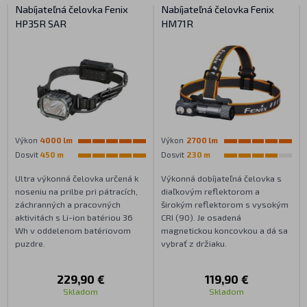
Nabíjateľná čelovka Fenix
Nabíjateľná čelovka Fenix
HP35R SAR
HM71R
Výkon
4000 lm
Výkon
2700 lm
Dosvit
450 m
Dosvit
230 m
Ultra výkonná čelovka určená k
Výkonná dobíjateľná čelovka s
noseniu na prilbe pri pátracích,
diaľkovým reflektorom a
záchranných a pracovných
širokým reflektorom s vysokým
aktivitách s Li-ion batériou 36
CRI (90). Je osadená
Wh v oddelenom batériovom
magnetickou koncovkou a dá sa
puzdre.
vybrať z držiaku.
229,90 €
119,90 €
Skladom
Skladom