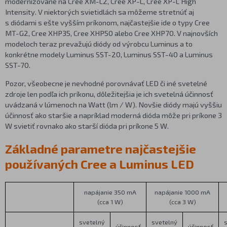
modernizované na Cree XM-L2, Cree XP-L, Cree XP-L High
Intensity. V niektorých svietidlách sa môžeme stretnúť aj
s diódami s ešte vyšším príkonom, najčastejšie ide o typy Cree
MT-G2, Cree XHP35, Cree XHP50 alebo Cree XHP70. V najnovších
modeloch teraz prevažujú diódy od výrobcu Luminus a to
konkrétne modely Luminus SST-20, Luminus SST-40 a Luminus
SST-70.
Pozor, všeobecne je nevhodné porovnávať LED či iné svetelné
zdroje len podľa ich príkonu, dôležitejšia je ich svetelná účinnosť
uvádzaná v lúmenoch na Watt (lm / W). Novšie diódy majú vyššiu
účinnosť ako staršie a napríklad moderná dióda môže pri príkone 3
W svietiť rovnako ako starší dióda pri príkone 5 W.
Základné parametre najčastejšie
používaných Cree a Luminus LED
napájanie 350 mA
napájanie 1000 mA
(cca 1 W)
(cca 3 W)
svetelný
svetelný
účinnosť
účinnosť