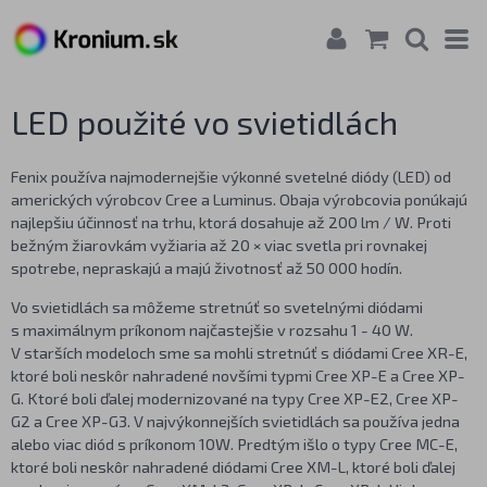
LED použité vo svietidlách
Fenix používa najmodernejšie výkonné svetelné diódy (LED) od
amerických výrobcov Cree a Luminus. Obaja výrobcovia ponúkajú
najlepšiu účinnosť na trhu, ktorá dosahuje až 200 lm / W. Proti
bežným žiarovkám vyžiaria až 20 × viac svetla pri rovnakej
spotrebe, nepraskajú a majú životnosť až 50 000 hodín.
Vo svietidlách sa môžeme stretnúť so svetelnými diódami
s maximálnym príkonom najčastejšie v rozsahu 1 - 40 W.
V starších modeloch sme sa mohli stretnúť s diódami Cree XR-E,
ktoré boli neskôr nahradené novšími typmi Cree XP-E a Cree XP-
G. Ktoré boli ďalej modernizované na typy Cree XP-E2, Cree XP-
G2 a Cree XP-G3. V najvýkonnejších svietidlách sa používa jedna
alebo viac diód s príkonom 10W. Predtým išlo o typy Cree MC-E,
ktoré boli neskôr nahradené diódami Cree XM-L, ktoré boli ďalej