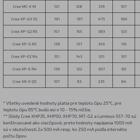
Cree MC-E M
121
128
319
107
Cree XP-G3 S5
191
197
475
160
Cree XP-G2 R5
157
155
383
123
Cree XP-G R5
139
137
345
110
Cree XP-E2 R4
151
143
331
101
Cree XP-E R4
130
122
307
90
Cree XR-E Q5
107
93
235
64
* Všetky uvedené hodnoty platia pre teplotu čipu 25°C, pre
teplotu čipu 85°C budú asi o 10 - 15% nižšie.
** Diódy Cree XHP35, XHP50, XHP70, MT-G2 a Luminus SST-70 sú
konštruované ako viacčipové, preto hodnoty napájania 1000 mA
sú v skutočnosti 2x 500 mA resp. 4x 250 mA podľa interného
počtu čipov.