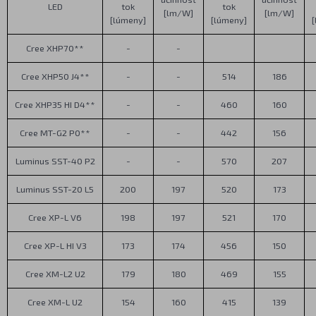
LED
tok
tok
[lm/W]
[lm/W]
[lúmeny]
[lúmeny]
Cree XHP70**
-
-
Cree XHP50 J4**
-
-
514
186
Cree XHP35 HI D4**
-
-
460
160
Cree MT-G2 P0**
-
-
442
156
Luminus SST-40 P2
-
-
570
207
Luminus SST-20 L5
200
197
520
173
Cree XP-L V6
198
197
521
170
Cree XP-L HI V3
173
174
456
150
Cree XM-L2 U2
179
180
469
155
Cree XM-L U2
154
160
415
139