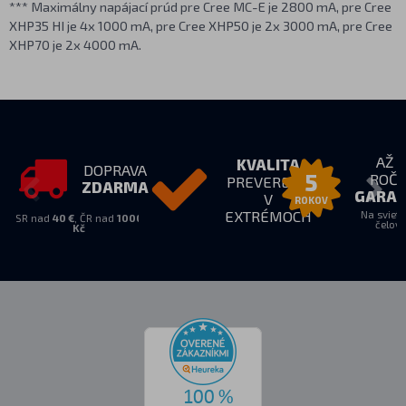
*** Maximálny napájací prúd pre Cree MC-E je 2800 mA, pre Cree
XHP35 HI je 4x 1000 mA, pre Cree XHP50 je 2x 3000 mA, pre Cree
XHP70 je 2x 4000 mA.
AŽ 5
KVALITA
DOPRAVA
ROČ
5
PREVERENÁ
ZDARMA
GARAN
V
ROKOV
EXTRÉMOCH
Na svieti
SR nad
40 €
, ČR nad
1000
čelov
Kč