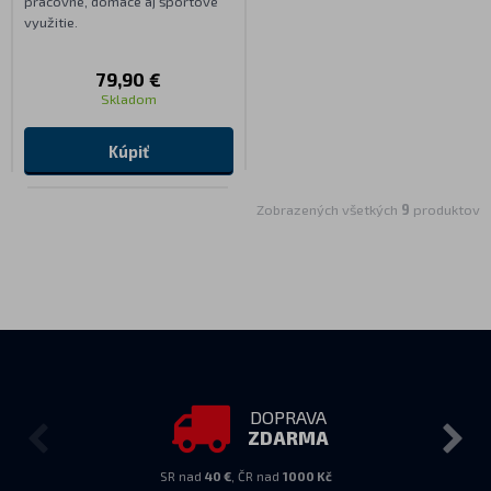
pracovné, domáce aj športové
využitie.
79,90 €
Skladom
Kúpiť
Zobrazených všetkých
9
produktov
DOPRAVA
ZDARMA
SR nad
40 €
, ČR nad
1000 Kč