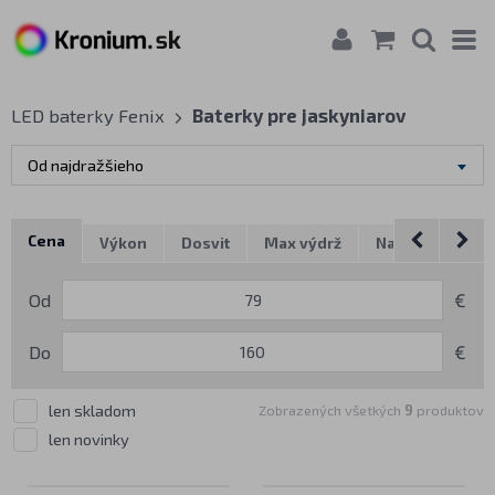
LED baterky Fenix
Baterky pre jaskyniarov
Od najdražšieho
Cena
Výkon
Dosvit
Max výdrž
Napájanie
P
Od
€
Do
€
len skladom
Zobrazených všetkých
9
produktov
len novinky