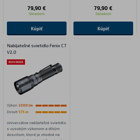
79,90 €
79,90 €
Skladom
Skladom
Kúpiť
Kúpiť
Nabíjateľné svietidlo Fenix C7
V2.0
NOVINKA
Výkon
3300 lm
Dosvit
575 m
Univerzálne nabíjateľné svietidlo
s vysokým výkonom a dlhým
dosvitom, ktoré je vhodné na