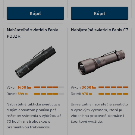
Kúpiť
Kúpiť
Nabíjateľné svietidlo Fenix
Nabíjateľné svietidlo Fenix C7
PD32R
Výkon
1400 lm
Výkon
3000 lm
Dosvit
344 m
Dosvit
470 m
Nabíjateľné taktické svietidlo s
Univerzálne nabíjateľné svietidlo
dlhým dosvitom ponúka päť
s vysokým výkonom, ktoré je
režimov svietenia s výdržou až
vhodné na pracovné, domáce i
70 hodín aj stroboskop s
športové využitie.
premenlivou frekvenciou.