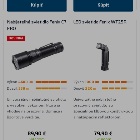
Kúpiť
Kúpiť
Nabíjateľné svietidlo Fenix C7
LED svietido Fenix WT25R
PRO
NOVINKA
Výkon
4600 lm
Výkon
1000 lm
Dosvit
339 m
Dosvit
220 m
Univerzálne nabíjateľné svietidlo
Univerzálne nabíjateľné
s vysokým výkonom, ktoré je
pracovné svietidlo so
vhodné na pracovné, domáce i
špeciálnou kĺbovou konštrukciou
športové využitie.
s naklápacím reflektorom.
89,90 €
79,90 €
Skladom
Skladom