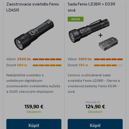
Zaostrovacie svietidlo Fenix
Sada Fenix LD36R + E03R
LD45R
sivá
AKCIA
Výkon
2800 lm
Výkon
3600 lm
Dosvit
480 m
Dosvit
385 m
Nabíjateľné svietidlo s
Cenovo zvýhodnená sada
unikátnym digitálnym
svietidla Fenix LD36R - čierna a
zoomovaním svetelného kužeľa
vreckovej baterky Fenix E03R -
a OLED stavovým displejom.
sivá.
144,85 €
159,90 €
124,90 €
Skladom
Skladom
Kúpiť
Kúpiť