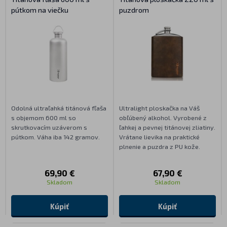
pútkom na viečku
puzdrom
Odolná ultraľahká titánová fľaša
Ultralight ploskačka na Váš
s objemom 600 ml so
obľúbený alkohol. Vyrobené z
skrutkovacím uzáverom s
ľahkej a pevnej titánovej zliatiny.
pútkom. Váha iba 142 gramov.
Vrátane lievika na praktické
plnenie a puzdra z PU kože.
69,90 €
67,90 €
Skladom
Skladom
Kúpiť
Kúpiť