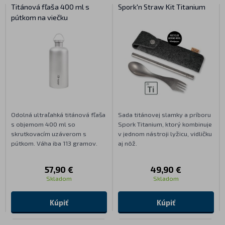
Titánová fľaša 400 ml s
Spork'n Straw Kit Titanium
pútkom na viečku
Odolná ultraľahká titánová fľaša
Sada titánovej slamky a príboru
s objemom 400 ml so
Spork Titanium, ktorý kombinuje
skrutkovacím uzáverom s
v jednom nástroji lyžicu, vidličku
pútkom. Váha iba 113 gramov.
aj nôž.
57,90 €
49,90 €
Skladom
Skladom
Kúpiť
Kúpiť