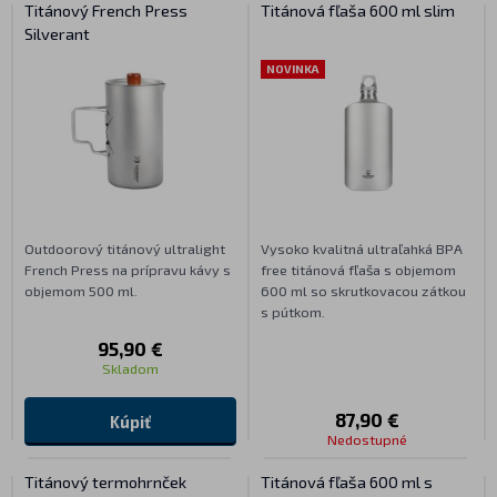
Titánový French Press
Titánová fľaša 600 ml slim
Silverant
NOVINKA
Outdoorový titánový ultralight
Vysoko kvalitná ultraľahká BPA
French Press na prípravu kávy s
free titánová fľaša s objemom
objemom 500 ml.
600 ml so skrutkovacou zátkou
s pútkom.
95,90 €
Skladom
87,90 €
Kúpiť
Nedostupné
Titánový termohrnček
Titánová fľaša 600 ml s