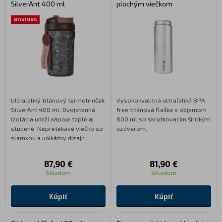
SilverAnt 400 ml
plochým viečkom
NOVINKA
Ultraľahký titánový termohrnček
Vysokokvalitná ultraľahká BPA
SilverAnt 400 ml. Dvojstenná
free titánová flaška s objemom
izolácia udrží nápoje teplé aj
600 ml so skrutkovacím širokým
studené. Nepretekavé viečko so
uzáverom.
slamkou a unikátny dizajn.
87,90 €
81,90 €
Skladom
Skladom
Kúpiť
Kúpiť