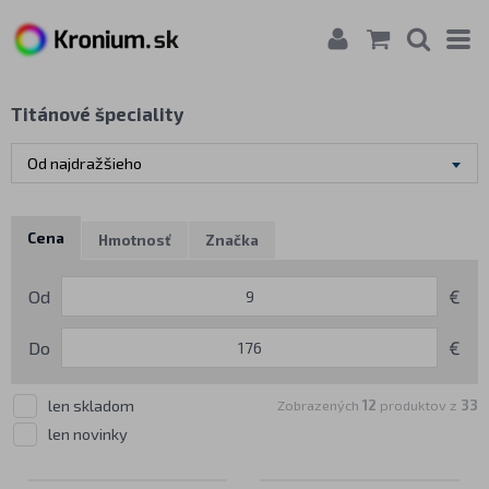
Titánové špeciality
Od najdražšieho
Cena
Hmotnosť
Značka
Od
€
Do
€
len skladom
Zobrazených
12
produktov z
33
len novinky