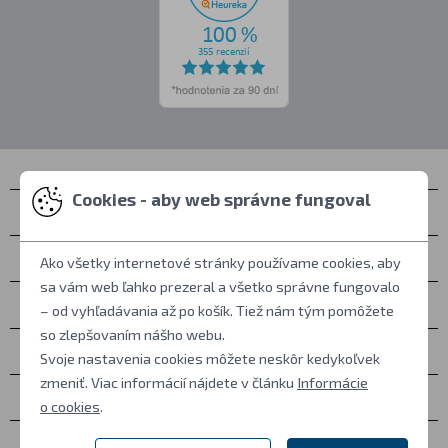
Cookies - aby web správne fungoval
Kontakty
Zastihnete nás
Ako všetky internetové stránky používame cookies, aby
sa vám web ľahko prezeral a všetko správne fungovalo
Všetko o nákupe
– od vyhľadávania až po košík. Tiež nám tým pomôžete
so zlepšovaním nášho webu.
Ďalšie informácie
Svoje nastavenia cookies môžete neskôr kedykoľvek
zmeniť. Viac informácií nájdete v článku
Informácie
Ostatné
o cookies
.