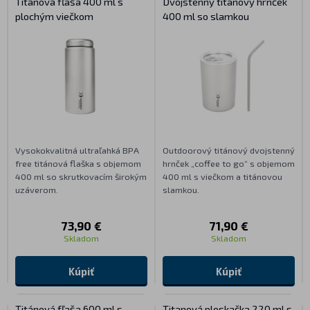
Titánová fľaša 400 ml s
Dvojstenný titánový hrnček
plochým viečkom
400 ml so slamkou
Vysokokvalitná ultraľahká BPA
Outdoorový titánový dvojstenný
free titánová flaška s objemom
hrnček „coffee to go“ s objemom
400 ml so skrutkovacím širokým
400 ml s viečkom a titánovou
uzáverom.
slamkou.
73,90 €
71,90 €
Skladom
Skladom
Kúpiť
Kúpiť
Titánová fľaša 600 ml s
Titanová ploskačka 220 ml s