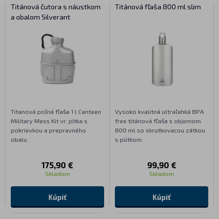
Titánová čutora s náustkom
Titánová fľaša 800 ml slim
a obalom Silverant
Titanová poľná fľaša 1 l Canteen
Vysoko kvalitná ultraľahká BPA
Military Mess Kit vr. pítka s
free titánová fľaša s objemom
pokrievkou a prepravného
800 ml so skrutkovacou zátkou
obalu.
s pútkom.
175,90 €
99,90 €
Skladom
Skladom
Kúpiť
Kúpiť