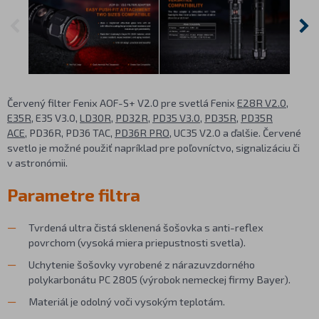
Červený filter Fenix AOF-S+ V2.0 pre svetlá Fenix
E28R V2.0
,
E35R
, E35 V3.0,
LD30R
,
PD32R
,
PD35 V3.0
,
PD35R
,
PD35R
ACE
, PD36R, PD36 TAC,
PD36R PRO
, UC35 V2.0 a ďalšie. Červené
svetlo je možné použiť napríklad pre poľovníctvo, signalizáciu či
v astronómii.
Parametre filtra
Tvrdená ultra čistá sklenená šošovka s anti-reflex
povrchom (vysoká miera priepustnosti svetla).
Uchytenie šošovky vyrobené z nárazuvzdorného
polykarbonátu PC 2805 (výrobok nemeckej firmy Bayer).
Materiál je odolný voči vysokým teplotám.