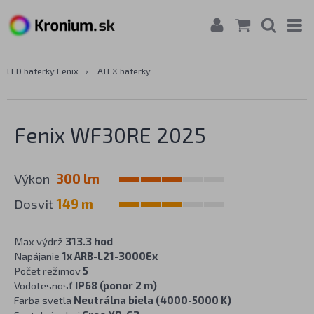
LED baterky Fenix
›
ATEX baterky
Fenix WF30RE 2025
Výkon
300 lm
Dosvit
149 m
Max výdrž
313.3 hod
Napájanie
1x ARB-L21-3000Ex
Počet režimov
5
Vodotesnosť
IP68 (ponor 2 m)
Farba svetla
Neutrálna biela (4000-5000 K)