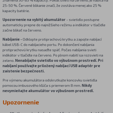
25-50 %. Červené blikanie značí, že zostáva menej ako 25 %
kapacity batérie.
Upozornenie na vybitý akumulátor
- svietidlo postupne
automaticky prepne do najnižšieho režimu a indikátor v tlačidle
začne blikať na červeno.
Nabíjanie -
Odklopte protiprachovú krytku a zapojte nabíjací
kábel USB-C do nabíjacieho portu. Po dokončení nabíjania
protiprachovú krytku nasaďte späť. Počas nabíjania svieti
indikátor v tlačidle na červeno. Po plnom nabití sa rozsvieti na
zeleno.
Nenabíjajte svietidlo vo výbušnom prostredí. Pri
nabíjaní používajte priložený nabíjací USB adaptér pre
zaistenie bezpečnosti.
Pre výmenu akumulátora odskrutkujte koncovku svietidla
pomocou imbusového kľúča s priemerom 8 mm.
Nikdy
nevymieňajte akumulátor vo výbušnom prostredí.
Upozornenie