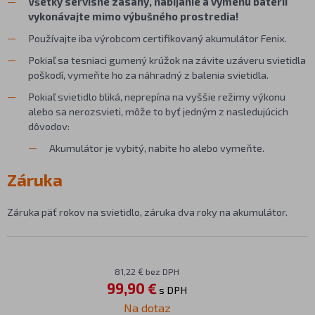
Všetky servisné zásahy, nabíjanie a výmenu batérií
vykonávajte mimo výbušného prostredia!
Používajte iba výrobcom certifikovaný akumulátor Fenix.
Pokiaľ sa tesniaci gumený krúžok na závite uzáveru svietidla
poškodí, vymeňte ho za náhradný z balenia svietidla.
Pokiaľ svietidlo bliká, neprepína na vyššie režimy výkonu
alebo sa nerozsvieti, môže to byť jedným z nasledujúcich
dôvodov:
Akumulátor je vybitý, nabite ho alebo vymeňte.
Záruka
Záruka päť rokov na svietidlo, záruka dva roky na akumulátor.
81,22 € bez DPH
99,90 €
s DPH
Na dotaz