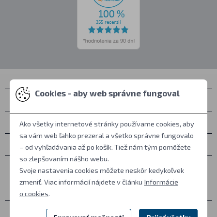
Cookies - aby web správne fungoval
Kontakty
Zastihnete nás
Ako všetky internetové stránky používame cookies, aby
sa vám web ľahko prezeral a všetko správne fungovalo
Všetko o nákupe
– od vyhľadávania až po košík. Tiež nám tým pomôžete
so zlepšovaním nášho webu.
Ďalšie informácie
Svoje nastavenia cookies môžete neskôr kedykoľvek
zmeniť. Viac informácií nájdete v článku
Informácie
Ostatné
o cookies
.