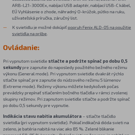
ARB-L21-3000Ex, nabíjací USB adaptér, nabíjací USB-C kábel,
EÚ Vyhlásenie o zhode, náhradný O-krúžok, pútko na ruku,
užívateľská príručka, záručný list.
K svietidlu je možné dokúpiť
popruh Fenix ALD-05 na použitie
svietidla na prilbe
.
Ovládanie:
Pri vypnutom svietidle
stlačte a podržte spínač po dobu 0,5
sekundy
pre zapnutie do naposledy použitého bežného režimu
výkonu (General mode). Pri vypnutom svietidle dvakrát rýchlo
stlačte spínač pre zapnutie do núdzového režimu 5 lúmenov
(Extreme mode). Režimy výkonu môžete kedykoľvek počas
prevádzky prepínať stlačením bočného tlačidla v rámci zvolenej
skupiny režimov. Pri zapnutom svietidle stlačte a podržte spínač
po dobu 0,5 sekundy pre vypnutie.
Indikácia stavu nabitia akumulátora
– stlačte tlačidlo
svietidla (pri vypnutom svietidle). Pokiaľ indikačná dióda svieti na
zeleno, je batéria nabitá na viac ako 85 %. Zelené blikanie
znamená 50-85 % kapacity. Pokiaľ svieti na červeno, je nabitá na