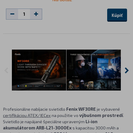
Kúpiť
Profesionálne nabíjacie svietidlo
Fenix WF30RE
je vybavené
certifikáciou ATEX/IECex
na použitie vo
výbušnom prostredí
.
Svietidlo je napájané špeciálne upraveným
Li-ion
akumulátorom ARB-L21-3000Ex
s kapacitou 3000 mAh a