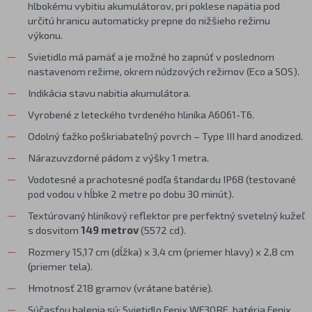
hlbokému vybitiu akumulátorov, pri poklese napätia pod
určitú hranicu automaticky prepne do nižšieho režimu
výkonu.
Svietidlo má pamäť a je možné ho zapnúť v poslednom
nastavenom režime, okrem núdzových režimov (Eco a SOS).
Indikácia stavu nabitia akumulátora.
Vyrobené z leteckého tvrdeného hliníka A6061-T6.
Odolný ťažko poškriabateľný povrch – Type III hard anodized.
Nárazuvzdorné pádom z výšky 1 metra.
Vodotesné a prachotesné podľa štandardu IP68 (testované
pod vodou v hĺbke 2 metre po dobu 30 minút).
Textúrovaný hliníkový reflektor pre perfektný svetelný kužeľ
s dosvitom
149 metrov
(5572 cd).
Rozmery 15,17 cm (dĺžka) x 3,4 cm (priemer hlavy) x 2,8 cm
(priemer tela).
Hmotnosť 218 gramov (vrátane batérie).
Súčasťou balenia sú: Svietidlo Fenix WF30RE, batéria Fenix