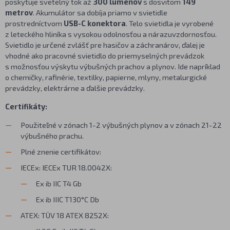
poskytuje svetelný tok až
300 lúmenov
s dosvitom
149
metrov
. Akumulátor sa dobíja priamo v svietidle
prostredníctvom
USB-C konektora
. Telo svietidla je vyrobené
z leteckého hliníka s vysokou odolnosťou a nárazuvzdornosťou.
Svietidlo je určené zvlášť pre hasičov a záchranárov, ďalej je
vhodné ako pracovné svietidlo do priemyselných prevádzok
s možnosťou výskytu výbušných prachov a plynov. Ide napríklad
o chemičky, rafinérie, textilky, papierne, mlyny, metalurgické
prevádzky, elektrárne a ďalšie prevádzky.
Certifikáty:
Použiteľné v zónach 1-2 výbušných plynov a v zónach 21-22
výbušného prachu.
Plné znenie certifikátov:
IECEx: IECEx TUR 18.0042X:
Ex ib IIC T4 Gb
Ex ib IIIC T130°C Db
ATEX: TÜV 18 ATEX 8252X: