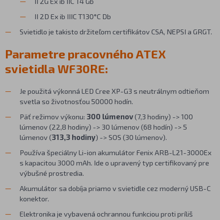
II 2G Ex ib IIC T4 Gb
II 2D Ex ib IIIC T130°C Db
Svietidlo je takisto držiteľom certifikátov CSA, NEPSI a GRGT.
Parametre pracovného ATEX
svietidla WF30RE:
Je použitá výkonná LED Cree XP-G3 s neutrálnym odtieňom
svetla so životnosťou 50000 hodín.
Päť režimov výkonu:
300 lúmenov
(7,3 hodiny) -> 100
lúmenov (22,8 hodiny) -> 30 lúmenov (68 hodín) -> 5
lúmenov (
313,3 hodiny
) -> SOS (30 lúmenov).
Používa
špeciálny Li-ion akumulátor Fenix ARB-L21-3000Ex
s kapacitou 3000 mAh. Ide o upravený typ certifikovaný pre
výbušné prostredia.
Akumulátor sa dobíja priamo v svietidle cez moderný USB-C
konektor.
Elektronika je vybavená ochrannou funkciou proti príliš