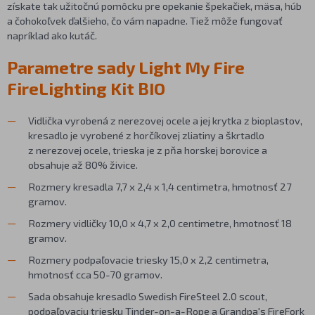
získate tak užitočnú pomôcku pre opekanie špekačiek, mäsa, húb
a čohokoľvek ďalšieho, čo vám napadne. Tiež môže fungovať
napríklad ako kutáč.
Parametre sady Light My Fire
FireLighting Kit BIO
Vidlička vyrobená z nerezovej ocele a jej krytka z bioplastov,
kresadlo je vyrobené z horčíkovej zliatiny a škrtadlo
z nerezovej ocele, trieska je z pňa horskej borovice a
obsahuje až 80% živice.
Rozmery kresadla 7,7 x 2,4 x 1,4 centimetra, hmotnosť 27
gramov.
Rozmery vidličky 10,0 x 4,7 x 2,0 centimetre, hmotnosť 18
gramov.
Rozmery podpaľovacie triesky 15,0 x 2,2 centimetra,
hmotnosť cca 50-70 gramov.
Sada obsahuje kresadlo Swedish FireSteel 2.0 scout,
podpaľovaciu triesku Tinder-on-a-Rope a Grandpa's FireFork