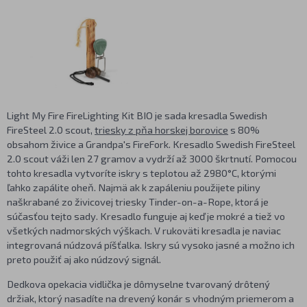
Light My Fire FireLighting Kit BIO je sada kresadla Swedish
FireSteel 2.0 scout,
triesky z pňa horskej borovice
s 80%
obsahom živice a Grandpa's FireFork. Kresadlo Swedish FireSteel
2.0 scout váži len 27 gramov a vydrží až 3000 škrtnutí. Pomocou
tohto kresadla vytvoríte iskry s teplotou až 2980°C, ktorými
ľahko zapálite oheň. Najmä ak k zapáleniu použijete piliny
naškrabané zo živicovej triesky Tinder-on-a-Rope, ktorá je
súčasťou tejto sady. Kresadlo funguje aj keď je mokré a tiež vo
všetkých nadmorských výškach. V rukoväti kresadla je naviac
integrovaná núdzová píšťalka. Iskry sú vysoko jasné a možno ich
preto použiť aj ako núdzový signál.
Dedkova opekacia vidlička je dômyselne tvarovaný drôtený
držiak, ktorý nasadíte na drevený konár s vhodným priemerom a