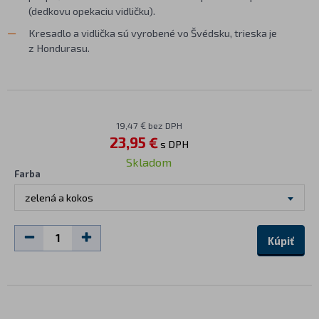
(dedkovu opekaciu vidličku).
Kresadlo a vidlička sú vyrobené vo Švédsku, trieska je
z Hondurasu.
19,47 € bez DPH
23,95 €
s DPH
Skladom
Farba
zelená a kokos
Kúpiť