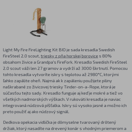
Light My Fire FireLighting Kit BIO je sada kresadla Swedish
FireSteel 2.0 scout,
triesky z pňa horskej borovice
s 80%
obsahom živice a Grandpa's FireFork. Kresadlo Swedish FireSteel
2.0 scout váži len 27 gramov a vydrží až 3000 škrtnutí. Pomocou
tohto kresadla vytvoríte iskry s teplotou až 2980°C, ktorými
ľahko zapálite oheň. Najmä ak k zapáleniu použijete piliny
naškrabané zo živicovej triesky Tinder-on-a-Rope, ktorá je
súčasťou tejto sady. Kresadlo funguje aj keď je mokré a tiež vo
všetkých nadmorských výškach. V rukoväti kresadla je naviac
integrovaná núdzová píšťalka. Iskry sú vysoko jasné a možno ich
preto použiť aj ako núdzový signál.
Dedkova opekacia vidlička je dômyselne tvarovaný drôtený
držiak, ktorý nasadíte na drevený konár s vhodným priemerom a