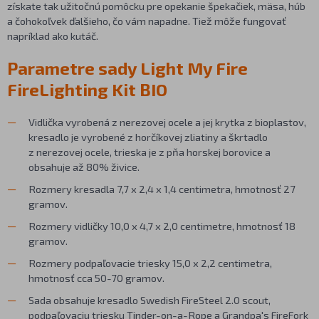
získate tak užitočnú pomôcku pre opekanie špekačiek, mäsa, húb
a čohokoľvek ďalšieho, čo vám napadne. Tiež môže fungovať
napríklad ako kutáč.
Parametre sady Light My Fire
FireLighting Kit BIO
Vidlička vyrobená z nerezovej ocele a jej krytka z bioplastov,
kresadlo je vyrobené z horčíkovej zliatiny a škrtadlo
z nerezovej ocele, trieska je z pňa horskej borovice a
obsahuje až 80% živice.
Rozmery kresadla 7,7 x 2,4 x 1,4 centimetra, hmotnosť 27
gramov.
Rozmery vidličky 10,0 x 4,7 x 2,0 centimetre, hmotnosť 18
gramov.
Rozmery podpaľovacie triesky 15,0 x 2,2 centimetra,
hmotnosť cca 50-70 gramov.
Sada obsahuje kresadlo Swedish FireSteel 2.0 scout,
podpaľovaciu triesku Tinder-on-a-Rope a Grandpa's FireFork