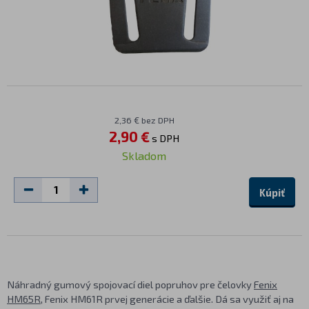
2,36 € bez DPH
2,90 €
s DPH
Skladom
Kúpiť
Náhradný gumový spojovací diel popruhov pre čelovky
Fenix
HM65R
, Fenix HM61R prvej generácie a ďalšie. Dá sa využiť aj na