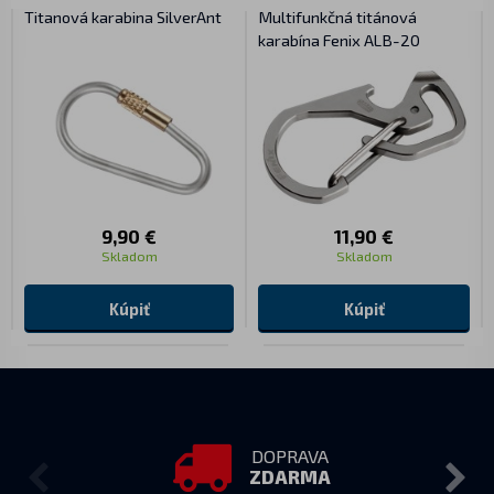
Titanová karabina SilverAnt
Multifunkčná titánová
karabína Fenix ALB-20
9,90 €
11,90 €
Skladom
Skladom
Kúpiť
Kúpiť
DOPRAVA
ZDARMA