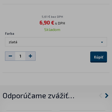
5,61 € bez DPH
6,90 €
s DPH
Skladom
Farba
zlatá
Kúpiť
Odporúčame zvážiť…