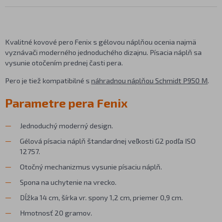
Kvalitné kovové pero Fenix s gélovou náplňou ocenia najmä
vyznávači moderného jednoduchého dizajnu. Písacia náplň sa
vysunie otočením prednej časti pera.
Pero je tiež kompatibilné s
náhradnou náplňou Schmidt P950 M
.
Parametre pera Fenix
Jednoduchý moderný design.
Gélová písacia náplň štandardnej veľkosti G2 podľa ISO
12757.
Otočný mechanizmus vysunie písaciu náplň.
Spona na uchytenie na vrecko.
Dĺžka 14 cm, šírka vr. spony 1,2 cm, priemer 0,9 cm.
Hmotnosť 20 gramov.