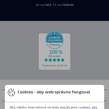
SR nad
40 €
, ČR nad
1000 Kč
Cookies - aby web správne fungoval
Kontakty
Zastihnete nás
Ako všetky internetové stránky používame cookies, aby