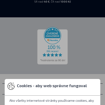
SR nad
40 €
, ČR nad
1000 Kč
Cookies - aby web správne fungoval
Kontakty
Zastihnete nás
Ako všetky internetové stránky používame cookies, aby