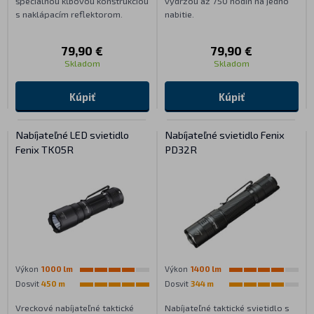
špeciálnou kĺbovou konštrukciou
výdržou až 750 hodín na jedno
s naklápacím reflektorom.
nabitie.
79,90 €
79,90 €
Skladom
Skladom
Kúpiť
Kúpiť
Nabíjateľné LED svietidlo
Nabíjateľné svietidlo Fenix
Fenix TK05R
PD32R
Výkon
1000 lm
Výkon
1400 lm
Dosvit
450 m
Dosvit
344 m
Vreckové nabíjateľné taktické
Nabíjateľné taktické svietidlo s