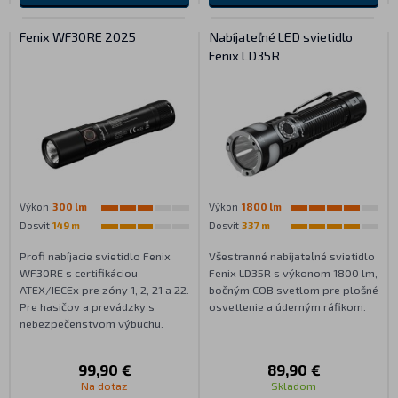
Fenix WF30RE 2025
Nabíjateľné LED svietidlo
Fenix LD35R
Výkon
300 lm
Výkon
1800 lm
Dosvit
149 m
Dosvit
337 m
Profi nabíjacie svietidlo Fenix
Všestranné nabíjateľné svietidlo
WF30RE s certifikáciou
Fenix LD35R s výkonom 1800 lm,
ATEX/IECEx pre zóny 1, 2, 21 a 22.
bočným COB svetlom pre plošné
Pre hasičov a prevádzky s
osvetlenie a úderným ráfikom.
nebezpečenstvom výbuchu.
99,90 €
89,90 €
Na dotaz
Skladom