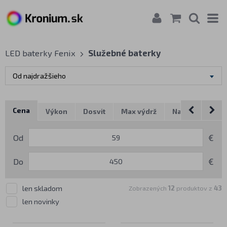
LED baterky Fenix
Služebné baterky
Od najdražšieho
Cena
Výkon
Dosvit
Max výdrž
Napájanie
P
Od
€
Do
€
len skladom
Zobrazených
12
produktov z
43
len novinky