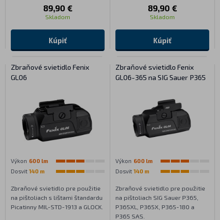
89,90 €
89,90 €
Skladom
Skladom
Kúpiť
Kúpiť
Zbraňové svietidlo Fenix
Zbraňové svietidlo Fenix
GL06
GL06-365 na SIG Sauer P365
Výkon
600 lm
Výkon
600 lm
Dosvit
140 m
Dosvit
140 m
Zbraňové svietidlo pre použitie
Zbraňové svietidlo pre použitie
na pištoliach s lištami štandardu
na pištoliach SIG Sauer P365,
Picatinny MIL-STD-1913 a GLOCK.
P365XL, P365X, P365-180 a
P365 SAS.