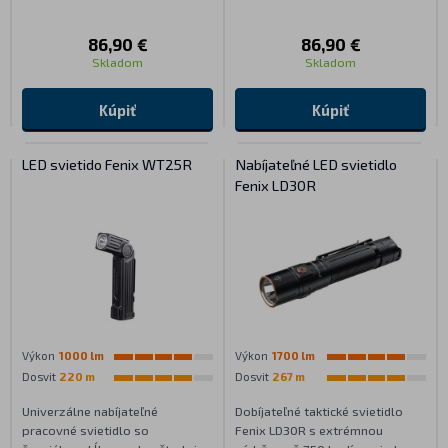
86,90 €
86,90 €
Skladom
Skladom
Kúpiť
Kúpiť
LED svietido Fenix WT25R
Nabíjateľné LED svietidlo
Fenix LD30R
Výkon
1000 lm
Výkon
1700 lm
Dosvit
220 m
Dosvit
267 m
Univerzálne nabíjateľné
Dobíjateľné taktické svietidlo
pracovné svietidlo so
Fenix LD30R s extrémnou