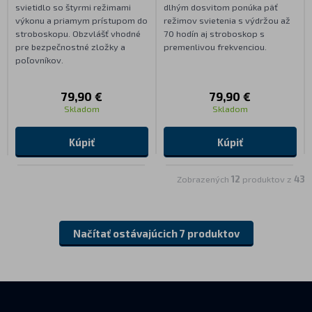
svietidlo so štyrmi režimami
dlhým dosvitom ponúka päť
výkonu a priamym prístupom do
režimov svietenia s výdržou až
stroboskopu. Obzvlášť vhodné
70 hodín aj stroboskop s
pre bezpečnostné zložky a
premenlivou frekvenciou.
poľovníkov.
79,90 €
79,90 €
Skladom
Skladom
Kúpiť
Kúpiť
Zobrazených
12
produktov z
43
Načítať ostávajúcich 7 produktov