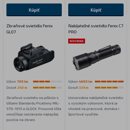
Kúpiť
Kúpiť
Zbraňové svietidlo Fenix
Nabíjateľné svietidlo Fenix C7
GL07
PRO
NOVINKA
Výkon
700 lm
Výkon
4600 lm
Dosvit
240 m
Dosvit
339 m
Zbraňové svietidlo na pištole s
Univerzálne nabíjateľné svietidlo
lištami štandardu Picatinny MIL-
s vysokým výkonom, ktoré je
STD-1913 a GLOCK. Posuvná lišta
vhodné na pracovné, domáce i
umožňuje nastavenie najlepšej
športové využitie.
pozície na zbrani.