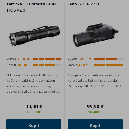
Taktická LED baterka Fenix
Fenix GL19R V2.0
TK16 V2.0
Výkon
3100 lm
Výkon
1200 lm
Dosvit
380 m
Dosvit
420 m
LED svietidlo Fenix TK16 V2.0 s
Nabíjateľné zbraňové svietidlo
duálnym taktickým spínačom
na pištole s lištami štandardu
ideálne pre profesionálov,
Picatinny MIL-STD-1913 a GLOCK.
ozbrojené zložky a poľovníctvo.
99,90 €
99,90 €
Skladom
Skladom
Kúpiť
Kúpiť