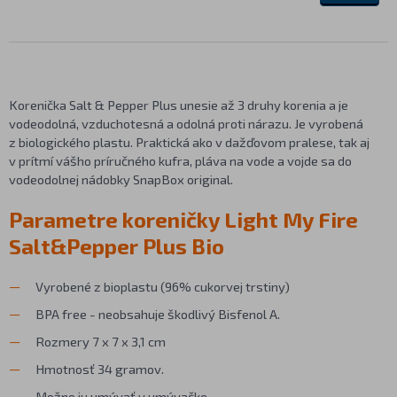
Korenička Salt & Pepper Plus unesie až 3 druhy korenia a je
vodeodolná, vzduchotesná a odolná proti nárazu. Je vyrobená
z biologického plastu. Praktická ako v dažďovom pralese, tak aj
v prítmí vášho príručného kufra, pláva na vode a vojde sa do
vodeodolnej nádobky SnapBox original.
Parametre koreničky Light My Fire
Salt&Pepper Plus Bio
Vyrobené z bioplastu (96% cukorvej trstiny)
BPA free - neobsahuje škodlivý Bisfenol A.
Rozmery 7 x 7 x 3,1 cm
Hmotnosť 34 gramov.
Možno ju umývať v umývačke.