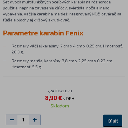
Set dvoch multifunkčných oceľových karabín na rôznorodé
použitie, napr. na zavesenie kľúčov, svietidla, noža a iného
vybavenia. Väčšia karabína má tiež integrovaný kľúč, otvárač na
fľaše a plochý aj krížový skrutkovač.
Parametre karabín Fenix
Rozmery väčšej karabíny: 7 cm x 4 cm x 0,25 cm. Hmotnosť:
20,3 g.
Rozmery menšej karabíny: 3,8 cm x 2,25 cm x 0,22 cm.
Hmotnosť: 5,5 g.
7,24 € bez DPH
8,90 €
s DPH
Skladom
Kúpiť