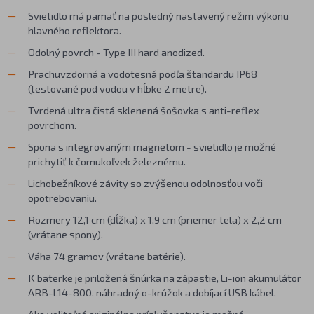
Svietidlo má pamäť na posledný nastavený režim výkonu
hlavného reflektora.
Odolný povrch - Type III hard anodized.
Prachuvzdorná a vodotesná podľa štandardu IP68
(testované pod vodou v hĺbke 2 metre).
Tvrdená ultra čistá sklenená šošovka s anti-reflex
povrchom.
Spona s integrovaným magnetom - svietidlo je možné
prichytiť k čomukoľvek železnému.
Lichobežníkové závity so zvýšenou odolnosťou voči
opotrebovaniu.
Rozmery 12,1 cm (dĺžka) x 1,9 cm (priemer tela) x 2,2 cm
(vrátane spony).
Váha 74 gramov (vrátane batérie).
K baterke je priložená šnúrka na zápästie, Li-ion akumulátor
ARB-L14-800, náhradný o-krúžok a dobíjací USB kábel.
Ako voliteľné originálne príslušenstvo je možné