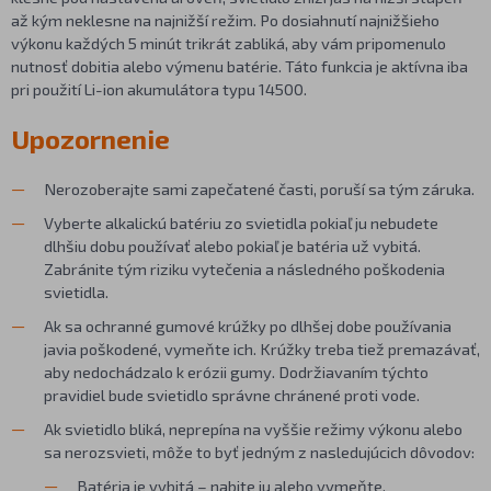
až kým neklesne na najnižší režim. Po dosiahnutí najnižšieho
výkonu každých 5 minút trikrát zabliká, aby vám pripomenulo
nutnosť dobitia alebo výmenu batérie. Táto funkcia je aktívna iba
pri použití Li-ion akumulátora typu 14500.
Upozornenie
Nerozoberajte sami zapečatené časti, poruší sa tým záruka.
Vyberte alkalickú batériu zo svietidla pokiaľ ju nebudete
dlhšiu dobu používať alebo pokiaľ je batéria už vybitá.
Zabránite tým riziku vytečenia a následného poškodenia
svietidla.
Ak sa ochranné gumové krúžky po dlhšej dobe používania
javia poškodené, vymeňte ich. Krúžky treba tiež premazávať,
aby nedochádzalo k erózii gumy. Dodržiavaním týchto
pravidiel bude svietidlo správne chránené proti vode.
Ak svietidlo bliká, neprepína na vyššie režimy výkonu alebo
sa nerozsvieti, môže to byť jedným z nasledujúcich dôvodov:
Batéria je vybitá – nabite ju alebo vymeňte.