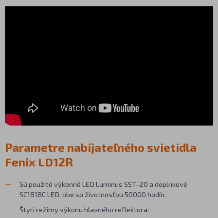
Parametre nabíjateľného svietidla
Fenix LD12R
Sú použité výkonné LED Luminus SST-20 a doplnkové
SC1818C LED, obe so životnosťou 50000 hodín.
Štyri režimy výkonu hlavného reflektora: