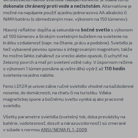
dokonale chránený proti vode a nečistotám
. Alternatívne je
možné na napájanie použiť aj jednu jednorazovú AA alkalickú či
NiMH batériu (s obmedzeným max. výkonom na 150 lúmenov).
Hlavný reflektor dopĺňa aj sekundárne
bočné svetlo
s výkonom
až 100 lúmenov a širokým svetelným kužeľom na svietenie na
krátku vzdialenosť (napr. na čítanie, prácu a podobne). Svietidlo je
tiež vybavené pevnou sponou s integrovaným magnetom, takže
ho možno ľahko zaháknuť za vrecko alebo opasok, či uchytiť na
železný povrch a mať pri svietení voľné ruky. V úspornom režime
s výkonom 1 lúmen ponúkne aj veľmi dlhú výdrž až
110 hodín
svietenia na jedno nabitie.
Fenix LD12R je univerzálne ručné svietidlo vhodné na každodenné
nosenie, do domácnosti, na chatu či na turistiku. Vďaka
magnetickej spone a bočnému svetlu vyniká aj ako pracovné
svietidlo.
Všetky parametre svietidla (svetelný tok, doba prevádzky na
batérie, vodotesnosť, dosvit a nárazuvzdornosť) sú zmerané
v súlade s normou
ANSI/NEMA FL 1-2009
.