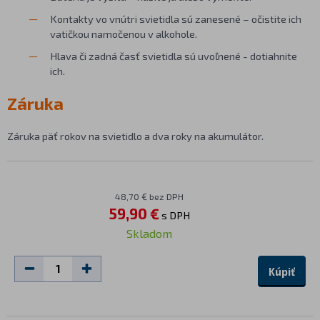
Kontakty vo vnútri svietidla sú zanesené – očistite ich
vatičkou namočenou v alkohole.
Hlava či zadná časť svietidla sú uvoľnené - dotiahnite
ich.
Záruka
Záruka päť rokov na svietidlo a dva roky na akumulátor.
48,70 € bez DPH
59,90 €
s DPH
Skladom
Kúpiť