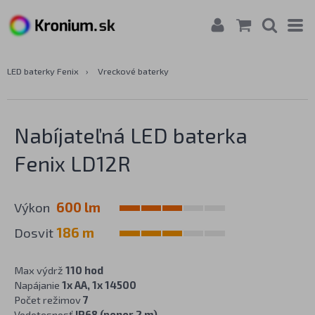
LED baterky Fenix
›
Vreckové baterky
Nabíjateľná LED baterka
Fenix LD12R
Výkon
600 lm
Dosvit
186 m
Max výdrž
110 hod
Napájanie
1x AA, 1x 14500
Počet režimov
7
Vodotesnosť
IP68 (ponor 2 m)