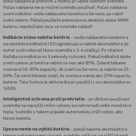
doba nabíjania je približne 2 hodiny pri úplne vybitom svietidle.
Počas nabíjania nie je možné svietidlo používať. Počas nabíjania
svieti indikátor vedľa nabíjacieho konektora červeno, po nabití
svieti zeleno. Pokiaľ použijete jednorazovú alkalickú alebo NiMH
batériu, nepokúšajte sa ju vo svietidle nabíjať!
Indikácia stavu nabitia batérie
- vedľa nabíjacieho konektora
sa nachádza indikačná LED signalizujúca nabitie akumulátora (je
nutné vyskrutkovať hlavu svietidla o 3-4 otáčky). Po stlačení
tlačidla sa indikácia na 3 sekundy rozsvieti. Pokiaľ indikačná dióda
svieti zeleno, je batéria nabitá na viac ako 85%. Zelené blikanie
znamená 50-85% kapacity. Ak svieti na červeno, je nabitá na 25-
50%. Červené blikanie značí, že zostáva menej ako 25% kapacity
batérie. Táto funkcia je aktívna iba pri použití Li-ion akumulátorov
14500.
Inteligentná ochrana proti prehriatiu
- pri dlhšom používaní
svietidla na najvyšší režim výkonu sa nahromadí veľké množstvo
tepla. Svietidlo v takom prípade automaticky zníži výkon, aby
klesla teplota.
Upozornenie na vybitú batériu
- pokiaľ napätie akumulátora
klesne pod nastavenú úroveň, svietidlo zníži jas na nižší stupeň