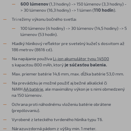
600 lúmenov
(1,3 hodiny) -> 150 lúmenov (3,3 hodiny) -
> 30 lúmenov (16,3 hodiny) -> 1 lúmen (
110 hodín
).
Tri režimy výkonu bočného svetla:
100 lúmenov (4 hodiny) -> 30 lúmenov (14,5 hodiny) -> 5
lúmenov (53 hodín).
Hladký hliníkový reflektor pre svetelný kužeľ s dosvitom až
186 metrov (8616 cd).
Na napájanie používa
Li-ion akumulátor typu 14500
s kapacitou 800 mAh, ktorý
je súčasťou balenia.
Max. priemer batérie 14,6 mm, max. dĺžka batérie 53,0 mm.
Na prevádzku je možné použiť aj bežné alkalické či
NiMH
AA batérie
, ale maximálny výkon je s nimi obmedzený
na 150 lúmenov.
Ochrana proti náhodnému vloženiu batérie obrátene
(prepólovaniu).
Vyrobené z leteckého tvrdeného hliníka typu T6.
Nárazuvzdorná pádom z výšky min. 1 meter.