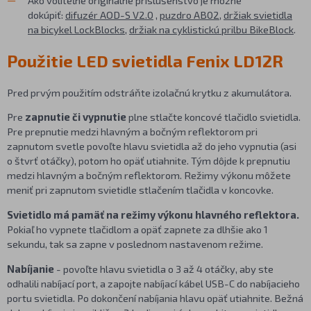
dokúpiť:
difuzér AOD-S V2.0
,
puzdro AB02
,
držiak svietidla
na bicykel LockBlocks
,
držiak na cyklistickú prilbu BikeBlock
.
Použitie LED svietidla Fenix LD12R
Pred prvým použitím odstráňte izolačnú krytku z akumulátora.
Pre
zapnutie či vypnutie
plne stlačte koncové tlačidlo svietidla.
Pre prepnutie medzi hlavným a bočným reflektorom pri
zapnutom svetle povoľte hlavu svietidla až do jeho vypnutia (asi
o štvrť otáčky), potom ho opäť utiahnite. Tým dôjde k prepnutiu
medzi hlavným a bočným reflektorom. Režimy výkonu môžete
meniť pri zapnutom svietidle stlačením tlačidla v koncovke.
Svietidlo má pamäť na režimy výkonu hlavného reflektora.
Pokiaľ ho vypnete tlačidlom a opäť zapnete za dlhšie ako 1
sekundu, tak sa zapne v poslednom nastavenom režime.
Nabíjanie
- povoľte hlavu svietidla o 3 až 4 otáčky, aby ste
odhalili nabíjací port, a zapojte nabíjací kábel USB-C do nabíjacieho
portu svietidla. Po dokončení nabíjania hlavu opäť utiahnite. Bežná