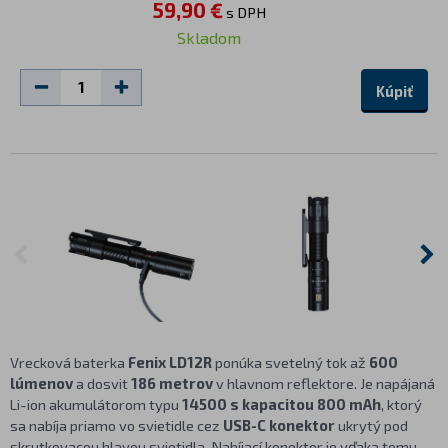
59,90 €
s DPH
Skladom
Kúpiť
Vrecková baterka
Fenix LD12R
ponúka svetelný tok až
600
lúmenov
a dosvit
186 metrov
v hlavnom reflektore. Je napájaná
Li-ion akumulátorom typu
14500 s kapacitou 800 mAh
, ktorý
sa nabíja priamo vo svietidle cez
USB-C konektor
ukrytý pod
skrutkovacou hlavou svietidla. Nabíjací konektor je vďaka tomu