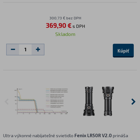
300,73 € bez DPH
369,90 €
s DPH
Skladom
Kúpiť
Ultra výkonné nabíjateľné svietidlo
Fenix LR50R V2.0
prináša