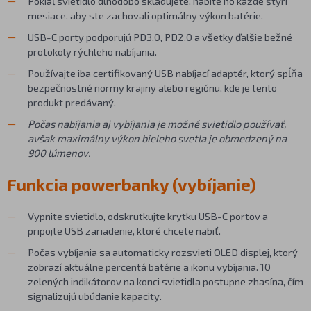
Pokiaľ svietidlo dlhodobo skladujete, nabite ho každé štyri
mesiace, aby ste zachovali optimálny výkon batérie.
USB-C porty podporujú PD3.0, PD2.0 a všetky ďalšie bežné
protokoly rýchleho nabíjania.
Používajte iba certifikovaný USB nabíjací adaptér, ktorý spĺňa
bezpečnostné normy krajiny alebo regiónu, kde je tento
produkt predávaný.
Počas nabíjania aj vybíjania je možné svietidlo používať,
avšak maximálny výkon bieleho svetla je obmedzený na
900 lúmenov.
Funkcia powerbanky (vybíjanie)
Vypnite svietidlo, odskrutkujte krytku USB-C portov a
pripojte USB zariadenie, ktoré chcete nabiť.
Počas vybíjania sa automaticky rozsvieti OLED displej, ktorý
zobrazí aktuálne percentá batérie a ikonu vybíjania. 10
zelených indikátorov na konci svietidla postupne zhasína, čím
signalizujú ubúdanie kapacity.