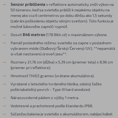
Senzor priblíženia
v reflektore automaticky zníži výkon na
50 lúmenov, keď sa svietidlo priblíži k nejakému objektu na
menej ako cca 6 centimetrov po dobu dlhšiu ako 1,5 sekundy
(zabráni poškodeniu objektu silným svetlom). Túto funkciu je
možné ľubovoľne zapnúť/vypnúť.
Dosvit
846 metrov
(178 864 cd) v maximálnom výkone.
Pamäť posledného režimu: svietidlo sa zapne v poslednom
vybranom móde (Diaľkový/Široký/Červený/UV), **nepamätá
si však nastavenú úroveň jasu**.
Rozmery 21,76 cm (dĺžka) x 5,39 cm (priemer tela) x 8,96 cm
(priemer pri reflektore).
Hmotnosť 1149,5 gramov (vrátane akumulátora).
Vyrobené z leteckého tvrdeného hliníka, odolný ťažko
poškriabateľný povrch - Type III hard anodized.
Nárazuvzdorné pádom z výšky 1 metra.
Vodotesné a prachotesné podľa štandardu IP68.
Súčasťou balenia je svietidlo s akumulátorom, nabíjací kábel