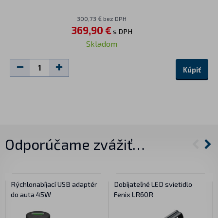
300,73 € bez DPH
369,90 €
s DPH
Skladom
Kúpiť
Odporúčame zvážiť…
Rýchlonabíjací USB adaptér
Dobíjateľné LED svietidlo
do auta 45W
Fenix LR60R