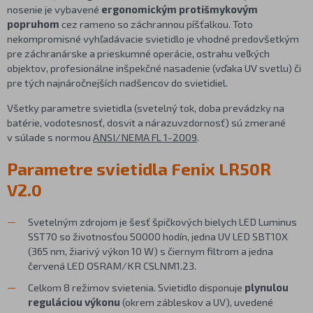
nosenie je vybavené
ergonomickým protišmykovým
popruhom
cez rameno so záchrannou píšťalkou. Toto
nekompromisné vyhľadávacie svietidlo je vhodné predovšetkým
pre záchranárske a prieskumné operácie, ostrahu veľkých
objektov, profesionálne inšpekčné nasadenie (vďaka UV svetlu) či
pre tých najnáročnejších nadšencov do svietidiel.
Všetky parametre svietidla (svetelný tok, doba prevádzky na
batérie, vodotesnosť, dosvit a nárazuvzdornosť) sú zmerané
v súlade s normou
ANSI/NEMA FL 1-2009
.
Parametre svietidla Fenix LR50R
V2.0
Svetelným zdrojom je šesť špičkových bielych LED Luminus
SST70 so životnosťou 50000 hodín, jedna UV LED SBT10X
(365 nm, žiarivý výkon 10 W) s čiernym filtrom a jedna
červená LED OSRAM/KR CSLNM1.23.
Celkom 8 režimov svietenia. Svietidlo disponuje
plynulou
reguláciou výkonu
(okrem zábleskov a UV), uvedené