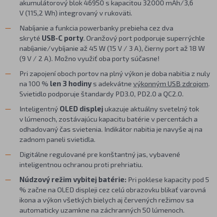
akumulátorový blok 46950 s kapacitou 32000 mAh/3,6
V (115,2 Wh) integrovaný v rukoväti.
Nabíjanie a funkcia powerbanky prebieha cez dva
skryté
USB-C porty
. Oranžový port podporuje superrýchle
nabíjanie/vybíjanie až 45 W (15 V / 3 A), čierny port až 18 W
(9 V / 2 A). Možno využiť oba porty súčasne!
Pri zapojení oboch portov na plný výkon je doba nabitia z nuly
na 100 %
len 3 hodiny
s adekvátne
výkonným USB zdrojom
.
Svietidlo podporuje štandardy PD3.0, PD2.0 a QC2.0.
Inteligentný
OLED displej
ukazuje aktuálny svetelný tok
v lúmenoch, zostávajúcu kapacitu batérie v percentách a
odhadovaný čas svietenia. Indikátor nabitia je navyše aj na
zadnom paneli svietidla.
Digitálne regulované pre konštantný jas, vybavené
inteligentnou ochranou proti prehriatiu.
Núdzový režim vybitej batérie:
Pri poklese kapacity pod 5
% začne na OLED displeji cez celú obrazovku blikať varovná
ikona a výkon všetkých bielych aj červených režimov sa
automaticky uzamkne na záchranných 50 lúmenoch.