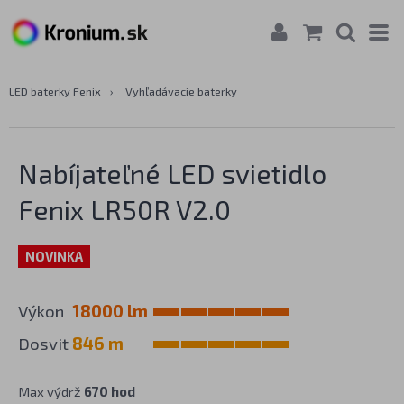
LED baterky Fenix
›
Vyhľadávacie baterky
Nabíjateľné LED svietidlo
Fenix LR50R V2.0
NOVINKA
Výkon
18000 lm
Dosvit
846 m
Max výdrž
670 hod