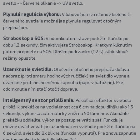
svetlo -> Červené blikanie -> UV svetlo.
Plynulá regulácia výkonu:
V ľubovoľnom z režimov bieleho či
červeného svetla je možné jas plynule regulovať otočným
prepínačom.
Stroboskop a SOS:
V odomknutom stave podržte tlačidlo po
dobu 1,2 sekundy, čím aktivujete Stroboskop. Krátkym kliknutím
potom prepnete na SOS. Dlhším podržaním (1,2 s) zábleskové
režimy opustíte.
Uzamknutie svietidla:
Otočením otočného prepínača doľava
nadoraz (proti smeru hodinových ručičiek) sa svietidlo vypne a
uzamkne proti nechcenému zapnutiu (napr. v batožine). Pre
odomknutie ním stačí otočiť doprava.
Inteligentný senzor priblíženia:
Pokiaľ sa reflektor svietidla
priblíži k prekážke na vzdialenosť cca 6 cm na dobu dlhšiu ako 1,5
sekundy, výkon sa automaticky zníži na 50 lúmenov. Akonáhle
prekážku oddialite, výkon sa postupne vráti späť. Funkciu je
možné deaktivovať: pri uzamknutom svietidle podržte tlačidlo na
6 sekúnd, svietidlo 8x blikne (funkcia vypnutá). Pre znovuzapnutie
postup opakujte (svietidlo blikne 2x).