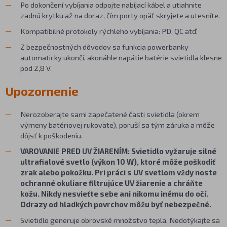
Po dokončení vybíjania odpojte nabíjací kábel a utiahnite
zadnú krytku až na doraz, čím porty opäť skryjete a utesníte.
Kompatibilné protokoly rýchleho vybíjania: PD, QC atď.
Z bezpečnostných dôvodov sa funkcia powerbanky
automaticky ukončí, akonáhle napätie batérie svietidla klesne
pod 2,8 V.
Upozornenie
Nerozoberajte sami zapečatené časti svietidla (okrem
výmeny batériovej rukoväte), poruší sa tým záruka a môže
dôjsť k poškodeniu.
VAROVANIE PRED UV ŽIARENÍM: Svietidlo vyžaruje silné
ultrafialové svetlo (výkon 10 W), ktoré môže poškodiť
zrak alebo pokožku. Pri práci s UV svetlom vždy noste
ochranné okuliare filtrujúce UV žiarenie a chráňte
kožu. Nikdy nesvieťte sebe ani nikomu inému do očí.
Odrazy od hladkých povrchov môžu byť nebezpečné.
Svietidlo generuje obrovské množstvo tepla. Nedotýkajte sa