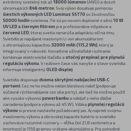
extrémny svetelný tok až
18000 lúmenov
(ANSI) a dosvit
ohromujúcich
846 metrov
. Svoj výkon dosahuje pomocou
šiestich výkonných LED Luminus SST70
so životnosťou
50000 hodín
svietenia. Tie sú po novom doplnené o silnú
10 W
UV LED s čiernym filtrom
pre profesionálne inšpekcie a
červenú LED
, ktorej svetlo nenarúša adaptáciu očí na tmu.
Svietidlo je napájané masívnym Li-ion akumulátorom
s ohromujúcou kapacitou
32000 mAh (115,2 Wh)
, ktorý je
integrovaný v rukoväti. Inovatívne užívateľské rozhranie
kombinuje elektronické tlačidlo a
otočný prepínač pre plynulú
reguláciu výkonu
. V reálnom čase vás navyše o stave svietidla
informuje inteligentný
OLED displej
.
Svietidlo disponuje
dvoma skrytými nabíjacími USB-C
portami
. Cez ne ho možno nielen bleskovo nabiť (podporuje
súčasné rýchlonabíjanie cez oba porty), ale tiež ho možno použiť
ako vysoko výkonnú
powerbanku
a nabíjať z neho ďalšie
zariadenia (podpora výkonu až 45 W). Vďaka
plynulej regulácii
výkonu
si presne nastavíte požadovaný jas. Aj napriek svojmu
masívnemu výkonu a obrovskej kapacite batérie si svietidlo
zachováva rozumné rozmery – dĺžka činí 21,8 centimetra a
hmotnosť je 1150 gramov vrátane akumulátora. Pre pohodlné