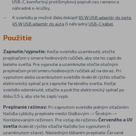
USB-C, komfortný protišmykový popruh cez rameno a
náhradné o-krúžky.
K svietidlu je možné ďalej dokúpiť
65 W USB adaptér do siete
,
45 W USB adaptér do auta
či náhradný
USB-C kábel
.
Použitie
Zapnutie/vypnutie:
Keď je svietidlo uzamknuté, otočte
prepínačom v smere hodinových ručičiek, aby ste ho zapli do
bieleho svetla. Pre vypnutie a uzamknutie otočte otočným
prepínačom proti smeru hodinových ručičiek až na doraz. Pri
vypnutom alebo uzamknutom svietidle dvakrát rýchlo stlačte
elektronický spínač pre zapnutie farebného svetla. Keď je
svietidlo odomknuté, stlačte a podržte elektronický spínač po
dobu 0,5 s, aby ste ho zapli/vypli.
Prepínanie režimov:
Pri zapnutom svietidle jedným stlačením
tlačidla cyklicky prepínate medzi Diaľkovým -> Širokým ->
Kombinovaným režimom. Pre vstup do režimov
Červeného a UV
svetla
dvakrát rýchlo stlačte tlačidlo (vo vypnutom či
uzamknutom stave). Následným klikaním prepínate: Červené