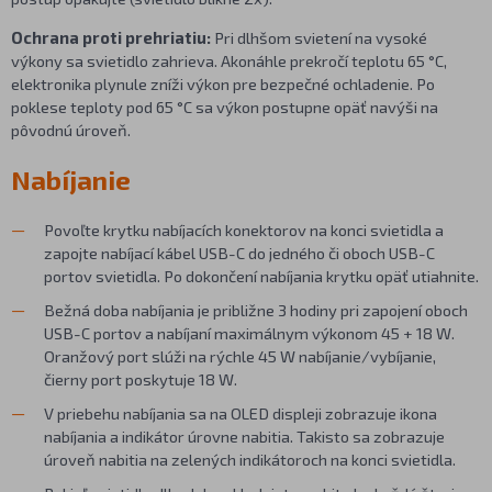
Ochrana proti prehriatiu:
Pri dlhšom svietení na vysoké
výkony sa svietidlo zahrieva. Akonáhle prekročí teplotu 65 °C,
elektronika plynule zníži výkon pre bezpečné ochladenie. Po
poklese teploty pod 65 °C sa výkon postupne opäť navýši na
pôvodnú úroveň.
Nabíjanie
Povoľte krytku nabíjacích konektorov na konci svietidla a
zapojte nabíjací kábel USB-C do jedného či oboch USB-C
portov svietidla. Po dokončení nabíjania krytku opäť utiahnite.
Bežná doba nabíjania je približne 3 hodiny pri zapojení oboch
USB-C portov a nabíjaní maximálnym výkonom 45 + 18 W.
Oranžový port slúži na rýchle 45 W nabíjanie/vybíjanie,
čierny port poskytuje 18 W.
V priebehu nabíjania sa na OLED displeji zobrazuje ikona
nabíjania a indikátor úrovne nabitia. Takisto sa zobrazuje
úroveň nabitia na zelených indikátoroch na konci svietidla.