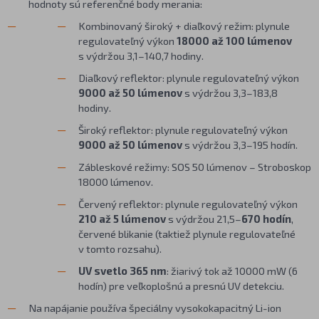
hodnoty sú referenčné body merania:
Kombinovaný široký + diaľkový režim: plynule
regulovateľný výkon
18000 až 100 lúmenov
s výdržou 3,1–140,7 hodiny.
Diaľkový reflektor: plynule regulovateľný výkon
9000 až 50 lúmenov
s výdržou 3,3–183,8
hodiny.
Široký reflektor: plynule regulovateľný výkon
9000 až 50 lúmenov
s výdržou 3,3–195 hodín.
Zábleskové režimy: SOS 50 lúmenov – Stroboskop
18000 lúmenov.
Červený reflektor: plynule regulovateľný výkon
210 až 5 lúmenov
s výdržou 21,5–
670 hodín
,
červené blikanie (taktiež plynule regulovateľné
v tomto rozsahu).
UV svetlo 365 nm
: žiarivý tok až 10000 mW (6
hodín) pre veľkoplošnú a presnú UV detekciu.
Na napájanie používa špeciálny vysokokapacitný Li-ion