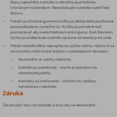
hlavy zapnutého svietidla a zabráňte jej priloženiu
k horľavým materiálom. Nenechávajte svietidlo svietiť bez
dozoru.
Pokiaľ sa ochranné gumené krúžky po dlhšej dobe používania
javia poškodené, vymeňte ich. Krúžky je potrebné tiež
premazávať, aby nedochádzalo k erózii gumy. Dodržiavaním
týchto pravidiel bude svietidlo správne chránené proti vode.
Pokiaľ svietidlo bliká, neprepína na vyššie režimy výkonu či sa
nerozsvieti, môže to byť jedným z nasledujúcich dôvodov:
Akumulátor je vybitý, nabite ho.
Svietidlo je uzamknuté - otočte prepínačom do
odomknutej polohy.
Kontakty sú znečistené – očistite ich vatičkou
namočenou v alkohole.
Záruka
Záruka päť rokov na svietidlo a dva roky na akumulátor.