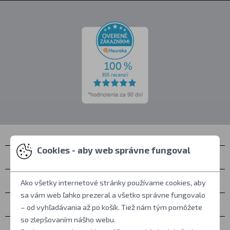
Cookies - aby web správne fungoval
Kontakty
Zastihnete nás
Ako všetky internetové stránky používame cookies, aby
sa vám web ľahko prezeral a všetko správne fungovalo
Všetko o nákupe
– od vyhľadávania až po košík. Tiež nám tým pomôžete
so zlepšovaním nášho webu.
Ďalšie informácie