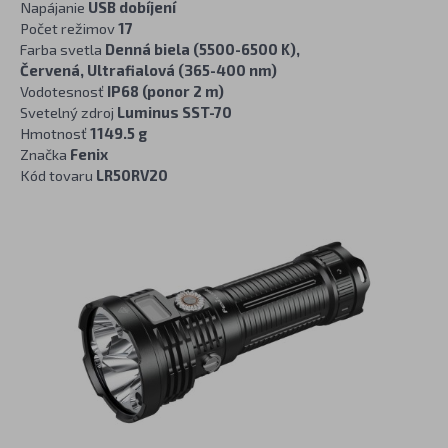
Napájanie
USB dobíjení
Počet režimov
17
Farba svetla
Denná biela (5500-6500 K),
Červená, Ultrafialová (365-400 nm)
Vodotesnosť
IP68 (ponor 2 m)
Svetelný zdroj
Luminus SST-70
Hmotnosť
1149.5 g
Značka
Fenix
Kód tovaru
LR50RV20