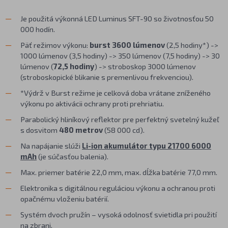
Je použitá výkonná LED Luminus SFT-90 so životnosťou 50
000 hodín.
Päť režimov výkonu:
burst 3600 lúmenov
(2,5 hodiny*) ->
1000 lúmenov (3,5 hodiny) -> 350 lúmenov (7,5 hodiny) -> 30
lúmenov (
72,5 hodiny
) -> stroboskop 3000 lúmenov
(stroboskopické blikanie s premenlivou frekvenciou).
*Výdrž v Burst režime je celková doba vrátane zníženého
výkonu po aktivácii ochrany proti prehriatiu.
Parabolický hliníkový reflektor pre perfektný svetelný kužeľ
s dosvitom
480 metrov
(58 000 cd).
Na napájanie slúži
Li-ion akumulátor typu 21700 6000
mAh
(je súčasťou balenia).
Max. priemer batérie 22,0 mm, max. dĺžka batérie 77,0 mm.
Elektronika s digitálnou reguláciou výkonu a ochranou proti
opačnému vloženiu batérií.
Systém dvoch pružín – vysoká odolnosť svietidla pri použití
na zbrani.