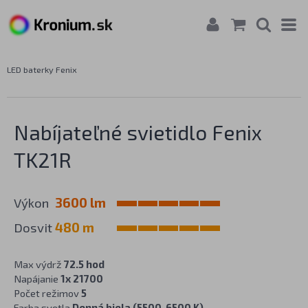
LED baterky Fenix
Nabíjateľné svietidlo Fenix
TK21R
Výkon
3600 lm
Dosvit
480 m
Max výdrž
72.5 hod
Napájanie
1x 21700
Počet režimov
5
Farba svetla
Denná biela (5500-6500 K)