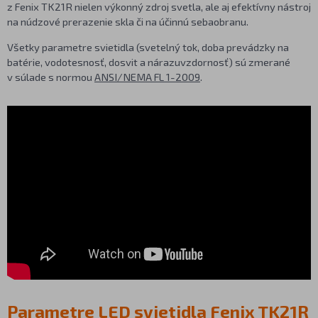
z Fenix TK21R nielen výkonný zdroj svetla, ale aj efektívny nástroj
na núdzové prerazenie skla či na účinnú sebaobranu.
Všetky parametre svietidla (svetelný tok, doba prevádzky na
batérie, vodotesnosť, dosvit a nárazuvzdornosť) sú zmerané
v súlade s normou
ANSI/NEMA FL 1-2009
.
Parametre LED svietidla Fenix TK21R