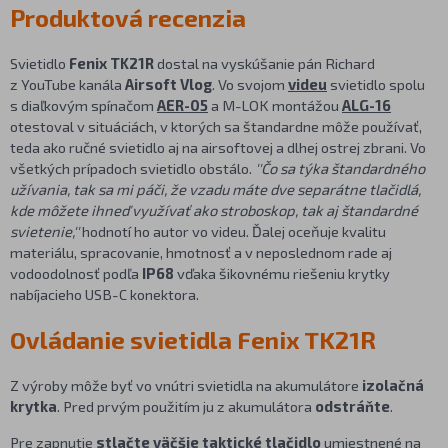
Produktová recenzia
Svietidlo
Fenix TK21R
dostal na vyskúšanie pán Richard
z YouTube kanála
Airsoft Vlog
. Vo svojom
videu
svietidlo spolu
s diaľkovým spínačom
AER-05
a M-LOK montážou
ALG-16
otestoval v situáciách, v ktorých sa štandardne môže používať,
teda ako ručné svietidlo aj na airsoftovej a dlhej ostrej zbrani. Vo
všetkých prípadoch svietidlo obstálo.
''Čo sa týka štandardného
užívania, tak sa mi páči, že vzadu máte dve separátne tlačidlá,
kde môžete ihneď využívať ako stroboskop, tak aj štandardné
svietenie,''
hodnotí ho autor vo videu. Ďalej oceňuje kvalitu
materiálu, spracovanie, hmotnosť a v neposlednom rade aj
vodoodolnosť podľa
IP68
vďaka šikovnému riešeniu krytky
nabíjacieho USB-C konektora.
Ovládanie svietidla Fenix TK21R
Z výroby môže byť vo vnútri svietidla na akumulátore
izolačná
krytka
. Pred prvým použitím ju z akumulátora
odstráňte
.
Pre zapnutie
stlačte väčšie taktické tlačidlo
umiestnené na