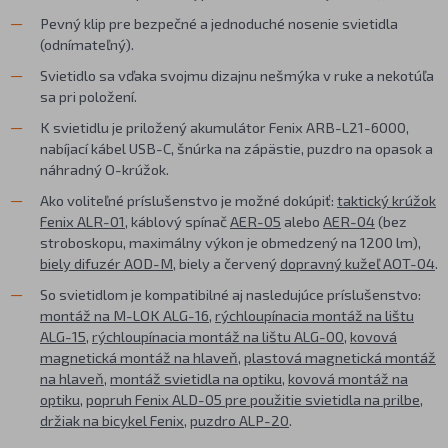
Pevný klip pre bezpečné a jednoduché nosenie svietidla
(odnímateľný).
Svietidlo sa vďaka svojmu dizajnu nešmýka v ruke a nekotúľa
sa pri položení.
K svietidlu je priložený akumulátor Fenix ARB-L21-6000,
nabíjací kábel USB-C, šnúrka na zápästie, puzdro na opasok a
náhradný O-krúžok.
Ako voliteľné príslušenstvo je možné dokúpiť:
taktický krúžok
Fenix ALR-01
, káblový spínač
AER-05
alebo
AER-04
(bez
stroboskopu, maximálny výkon je obmedzený na 1200 lm),
biely difuzér AOD-M
, biely a červený
dopravný kužeľ AOT-04
.
So svietidlom je kompatibilné aj nasledujúce príslušenstvo:
montáž na M-LOK ALG-16
,
rýchloupínacia montáž na lištu
ALG-15
,
rýchloupínacia montáž na lištu ALG-00
,
kovová
magnetická montáž na hlaveň
,
plastová magnetická montáž
na hlaveň
,
montáž svietidla na optiku
,
kovová montáž na
optiku
,
popruh Fenix ALD-05 pre použitie svietidla na prilbe
,
držiak na bicykel Fenix
,
puzdro ALP-20
.