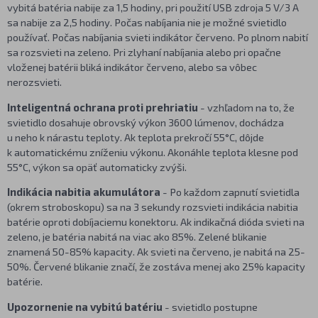
vybitá batéria nabije za 1,5 hodiny, pri použití USB zdroja 5 V/3 A
sa nabije za 2,5 hodiny. Počas nabíjania nie je možné svietidlo
používať. Počas nabíjania svieti indikátor červeno. Po plnom nabití
sa rozsvieti na zeleno. Pri zlyhaní nabíjania alebo pri opačne
vloženej batérii bliká indikátor červeno, alebo sa vôbec
nerozsvieti.
Inteligentná ochrana proti prehriatiu
- vzhľadom na to, že
svietidlo dosahuje obrovský výkon 3600 lúmenov, dochádza
u neho k nárastu teploty. Ak teplota prekročí 55°C, dôjde
k automatickému zníženiu výkonu. Akonáhle teplota klesne pod
55°C, výkon sa opäť automaticky zvýši.
Indikácia nabitia akumulátora
- Po každom zapnutí svietidla
(okrem stroboskopu) sa na 3 sekundy rozsvieti indikácia nabitia
batérie oproti dobíjaciemu konektoru. Ak indikačná dióda svieti na
zeleno, je batéria nabitá na viac ako 85%. Zelené blikanie
znamená 50-85% kapacity. Ak svieti na červeno, je nabitá na 25-
50%. Červené blikanie značí, že zostáva menej ako 25% kapacity
batérie.
Upozornenie na vybitú batériu
- svietidlo postupne