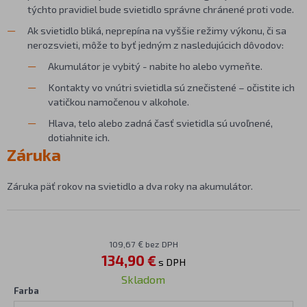
týchto pravidiel bude svietidlo správne chránené proti vode.
Ak svietidlo bliká, neprepína na vyššie režimy výkonu, či sa
nerozsvieti, môže to byť jedným z nasledujúcich dôvodov:
Akumulátor je vybitý - nabite ho alebo vymeňte.
Kontakty vo vnútri svietidla sú znečistené – očistite ich
vatičkou namočenou v alkohole.
Hlava, telo alebo zadná časť svietidla sú uvoľnené,
dotiahnite ich.
Záruka
Záruka päť rokov na svietidlo a dva roky na akumulátor.
109,67 € bez DPH
134,90 €
s DPH
Skladom
Farba