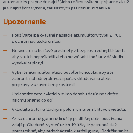
automaticky prepne do najnižšieho režimu výkonu, prípadne ak už
je v najnižšom výkone, tak každých päť minút 3x zabliká.
Upozornenie
Používajte iba kvalitné nabíjacie akumulátory typu 21700
s ochrannou elektronikou.
Nesvieťte na horľavé predmety z bezprostrednej blízkosti,
aby ste ich nepoškodili alebo nespôsobili požiar v dôsledku
vysokej teploty!
Vyberte akumulátor alebo povoľte koncovku, aby ste
zabránili náhodnej aktivácii počas skladovania alebo
prepravy v uzavretom prostredí.
Umiestnite toto svietidlo mimo dosahu detí a nesvieťte
nikomu priamo do očí!
Vkladajte batérie kladným pólom smerom k hlave svietidla.
Ak sa ochranné gumené krúžky po dlhšej dobe používania
zdajú poškodené, vymeňte ich. Krúžky je potrebné tiež
premazávať, aby nedochádzalo k erózii gumy. Dodržiavaním