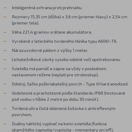
Inteligentná ochrana proti prehriatiu.
Rozmery 15,35 cm (dĺžka) x 3,6 cm (priemer hlavy) x 2,54 cm
(priemer tela).
Váha 221,4 gramov vrátane akumulátora.
Vyrobené z leteckého tvrdeného hliníka typu A6061-T6.
Nárazuvzdorné pádom z výšky 1 meter.
Lichobežníkové závity vysoko odolné voči opotrebovaniu.
Svietidlo má pamäť a zapne sa vždy v poslednom
nastavenom režime (neplatí pre stroboskop).
Odolný, ťažko poškriabateľný povrch - Type III hard anodized.
Vodotesné a prachotesné podľa štandardu IP68 (testované
pod vodou v hĺbke 2 metre po dobu 30 minút).
Tvrdená ultra čistá sklenená šošovka s antireflexným
povrchom.
Duálny taktický vypínač na konci svietidla (funkcia
okamžitého zapnutia/vypnutia - momentary on/off).