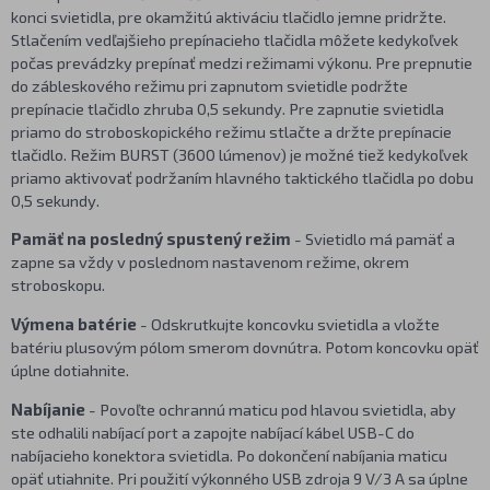
konci svietidla, pre okamžitú aktiváciu tlačidlo jemne pridržte.
Stlačením vedľajšieho prepínacieho tlačidla môžete kedykoľvek
počas prevádzky prepínať medzi režimami výkonu. Pre prepnutie
do zábleskového režimu pri zapnutom svietidle podržte
prepínacie tlačidlo zhruba 0,5 sekundy. Pre zapnutie svietidla
priamo do stroboskopického režimu stlačte a držte prepínacie
tlačidlo. Režim BURST (3600 lúmenov) je možné tiež kedykoľvek
priamo aktivovať podržaním hlavného taktického tlačidla po dobu
0,5 sekundy.
Pamäť na posledný spustený režim
- Svietidlo má pamäť a
zapne sa vždy v poslednom nastavenom režime, okrem
stroboskopu.
Výmena batérie
- Odskrutkujte koncovku svietidla a vložte
batériu plusovým pólom smerom dovnútra. Potom koncovku opäť
úplne dotiahnite.
Nabíjanie
- Povoľte ochrannú maticu pod hlavou svietidla, aby
ste odhalili nabíjací port a zapojte nabíjací kábel USB-C do
nabíjacieho konektora svietidla. Po dokončení nabíjania maticu
opäť utiahnite. Pri použití výkonného USB zdroja 9 V/3 A sa úplne