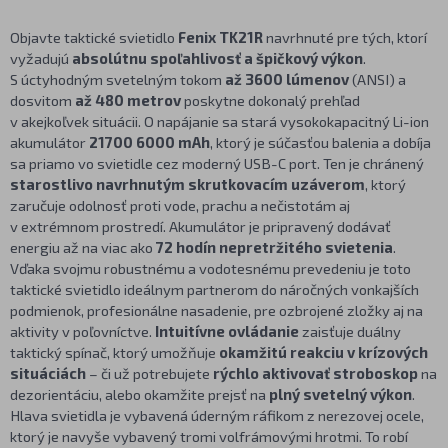
Objavte taktické svietidlo
Fenix TK21R
navrhnuté pre tých, ktorí
vyžadujú
absolútnu spoľahlivosť a špičkový výkon
.
S úctyhodným svetelným tokom
až 3600 lúmenov
(ANSI) a
dosvitom
až 480 metrov
poskytne dokonalý prehľad
v akejkoľvek situácii. O napájanie sa stará vysokokapacitný Li-ion
akumulátor
21700 6000 mAh
, ktorý je súčasťou balenia a dobíja
sa priamo vo svietidle cez moderný USB-C port. Ten je chránený
starostlivo navrhnutým skrutkovacím uzáverom
, ktorý
zaručuje odolnosť proti vode, prachu a nečistotám aj
v extrémnom prostredí. Akumulátor je pripravený dodávať
energiu až na viac ako
72 hodín nepretržitého svietenia
.
Vďaka svojmu robustnému a vodotesnému prevedeniu je toto
taktické svietidlo ideálnym partnerom do náročných vonkajších
podmienok, profesionálne nasadenie, pre ozbrojené zložky aj na
aktivity v poľovníctve.
Intuitívne ovládanie
zaisťuje duálny
taktický spínač, ktorý umožňuje
okamžitú reakciu v krízových
situáciách
– či už potrebujete
rýchlo aktivovať stroboskop
na
dezorientáciu, alebo okamžite prejsť na
plný svetelný výkon
.
Hlava svietidla je vybavená úderným ráfikom z nerezovej ocele,
ktorý je navyše vybavený tromi volfrámovými hrotmi. To robí