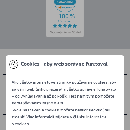
Cookies - aby web správne fungoval
Kontakty
Zastihnete nás
Ako všetky internetové stránky používame cookies, aby
sa vám web ľahko prezeral a všetko správne fungovalo
Všetko o nákupe
– od vyhľadávania až po košík. Tiež nám tým pomôžete
so zlepšovaním nášho webu.
Ďalšie informácie
Svoje nastavenia cookies môžete neskôr kedykoľvek
zmeniť. Viac informácií nájdete v článku
Informácie
Ostatné
o cookies
.