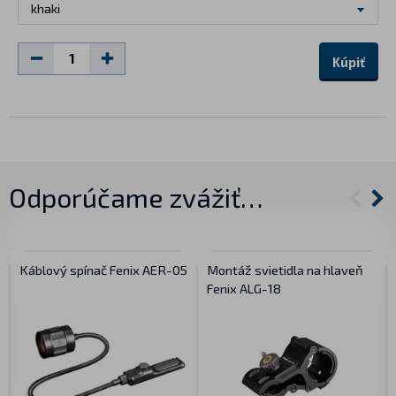
khaki
Kúpiť
Odporúčame zvážiť…
Káblový spínač Fenix AER-05
Montáž svietidla na hlaveň
Fenix ALG-18