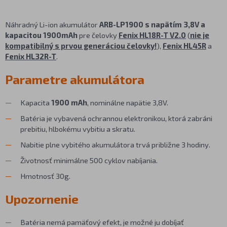
Náhradný Li-ion akumulátor
ARB-LP1900 s napätím 3,8V a
kapacitou 1900mAh
pre čelovky
Fenix HL18R-T V2.0
(
nie je
kompatibilný s prvou generáciou čelovky
!
),
Fenix HL45R
a
Fenix HL32R-T
.
Parametre akumulátora
Kapacita
1900 mAh
, nominálne napätie 3,8V.
Batéria je vybavená ochrannou elektronikou, ktorá zabráni
prebitiu, hlbokému vybitiu a skratu.
Nabitie plne vybitého akumulátora trvá približne 3 hodiny.
Životnosť minimálne 500 cyklov nabíjania.
Hmotnosť 30g.
Upozornenie
Batéria nemá pamäťový efekt, je možné ju dobíjať