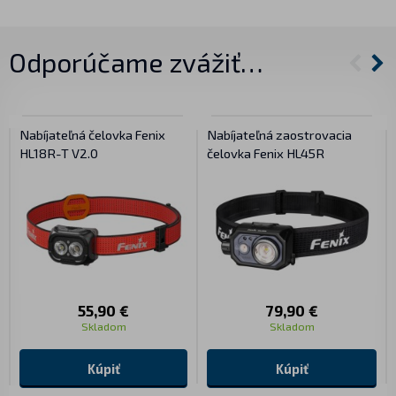
Odporúčame zvážiť…
Nabíjateľná čelovka Fenix
Nabíjateľná zaostrovacia
HL18R-T V2.0
čelovka Fenix HL45R
55,90 €
79,90 €
Skladom
Skladom
Kúpiť
Kúpiť