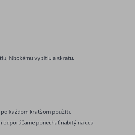
iu, hlbokému vybitiu a skratu.
j po každom kratšom použití.
í odporúčame ponechať nabitý na cca.