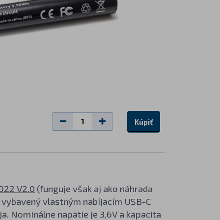
Kúpiť
D22 V2.0
(funguje však aj ako náhrada
e vybavený vlastným nabíjacím USB-C
a. Nominálne napätie je 3,6V a kapacita