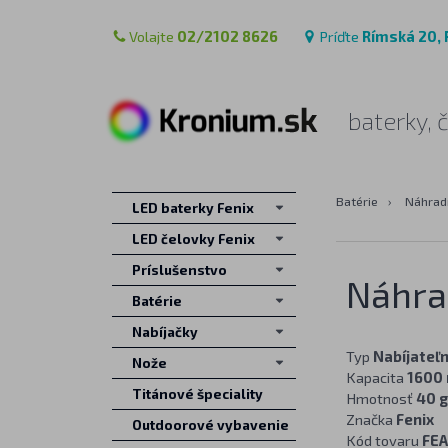
Volajte
02/2102 8626
Príďte
Rímská 20, 
baterky, 
Batérie
›
Náhrad
LED baterky Fenix
LED čelovky Fenix
Príslušenstvo
Náhra
Batérie
Nabíjačky
Typ
Nabíjateľn
Nože
Kapacita
1600
Titánové špeciality
Hmotnosť
40 g
Značka
Fenix
Outdoorové vybavenie
Kód tovaru
FE