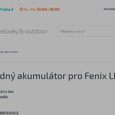
Kontak
Praha 2
Po–Pia
10:00–18:00
čelovky & outdoor
né aku Fenix
dný akumulátor pro Fenix L
á Li-ion
 mAh
ARB1600U2