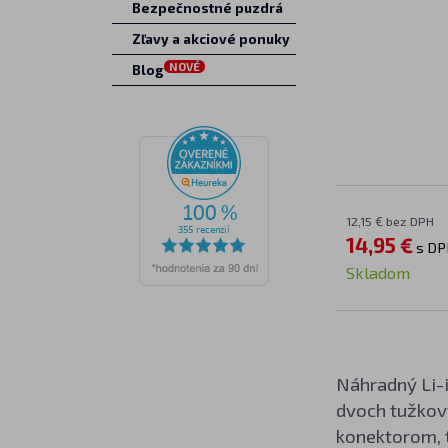
Bezpečnostné puzdrá
Zľavy a akciové ponuky
NOVÉ
Blog
12,15 € bez DPH
14,95 €
s DP
Skladom
Náhradný Li-
dvoch tužkový
konektorom, 