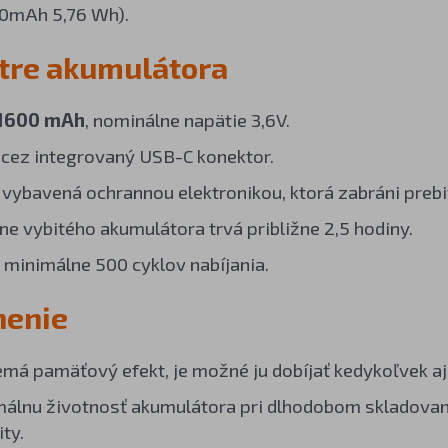
0mAh 5,76 Wh).
tre akumulátora
1600 mAh
, nominálne napätie 3,6V.
 cez integrovaný USB-C konektor.
e vybavená ochrannou elektronikou, ktorá zabráni prebit
lne vybitého akumulátora trvá približne 2,5 hodiny.
 minimálne 500 cyklov nabíjania.
nenie
emá pamäťový efekt, je možné ju dobíjať kedykoľvek a
álnu životnosť akumulátora pri dlhodobom skladovan
ty.