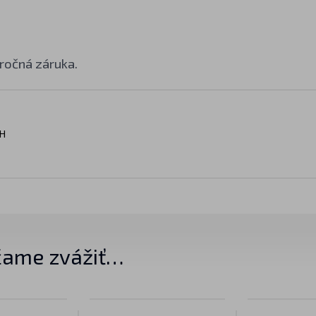
ročná záruka.
H
ame zvážiť…