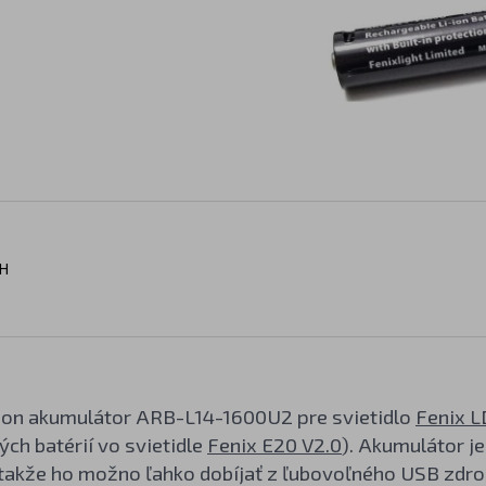
H
ion akumulátor ARB-L14-1600U2 pre svietidlo
Fenix L
ch batérií vo svietidle
Fenix E20 V2.0
). Akumulátor j
takže ho možno ľahko dobíjať z ľubovoľného USB zdroj