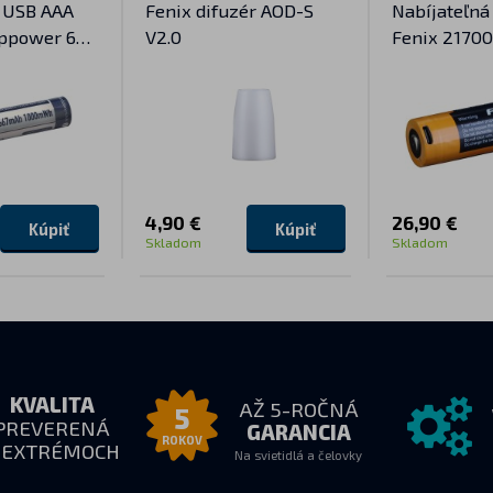
á USB AAA
Fenix difuzér AOD-S
Nabíjateľná
eppower 667
V2.0
Fenix 2170
s USB-C (Li-
4,90 €
26,90 €
Kúpiť
Kúpiť
Skladom
Skladom
KVALITA
AŽ 5-ROČNÁ
5
PREVERENÁ
GARANCIA
ROKOV
 EXTRÉMOCH
Na svietidlá a čelovky