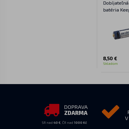
Dobíjateľn
batéria Ke
mAh
8,50 €
Skladom
DOPRAVA
ZDARMA
V
SR nad
40 €
, ČR nad
1000 Kč