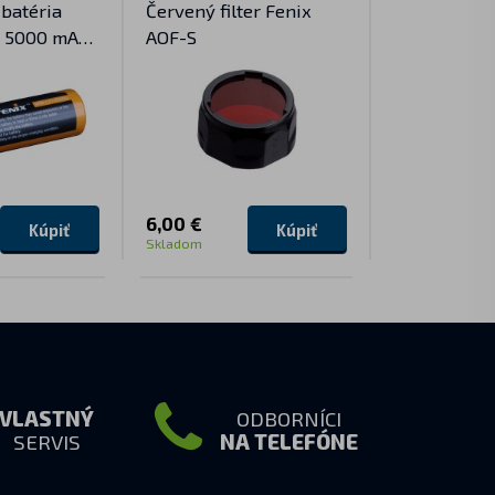
 batéria
Červený filter Fenix
Dobíjateľná
0 5000 mAh
AOF-S
batéria Fen
Ion)
3400 mAh (L
6,00 €
21,90 €
Kúpiť
Kúpiť
Skladom
Skladom
VLASTNÝ
ODBORNÍCI
SERVIS
NA TELEFÓNE