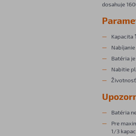
dosahuje 160
Parame
Kapacita
Nabíjanie
Batéria j
Nabitie p
Životnosť
Upozor
Batéria n
Pre maxim
1/3 kapaci