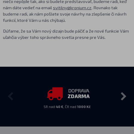
niečo nepôjde tak, ako si budete predstavovať, budeme radi, keď
nám dáte vedieť na email
svitilny@kronium.cz
. Rovnako tak
budeme radi, ak nám pošlete svoje návrhy na zlepšenie či návrh
funkcií, ktoré Vám u nás chýbajú.
Dúfame, že sa Vám nový dizajn bude páčiť a že nové funkcie Vám
uľahčia výber toho správneho svetla presne pre Vás.
DOPRAVA
ZDARMA
SR nad
40 €
, ČR nad
1000 Kč