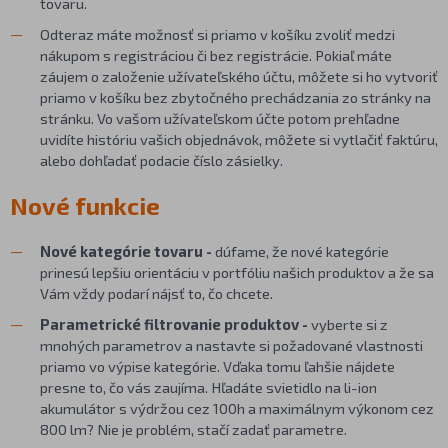
tovaru.
Odteraz máte možnosť si priamo v košíku zvoliť medzi
nákupom s registráciou či bez registrácie. Pokiaľ máte
záujem o založenie užívateľského účtu, môžete si ho vytvoriť
priamo v košíku bez zbytočného prechádzania zo stránky na
stránku. Vo vašom užívateľskom účte potom prehľadne
uvidíte históriu vašich objednávok, môžete si vytlačiť faktúru,
alebo dohľadať podacie číslo zásielky.
Nové funkcie
Nové kategórie tovaru -
dúfame, že nové kategórie
prinesú lepšiu orientáciu v portfóliu našich produktov a že sa
Vám vždy podarí nájsť to, čo chcete.
Parametrické filtrovanie produktov -
vyberte si z
mnohých parametrov a nastavte si požadované vlastnosti
priamo vo výpise kategórie. Vďaka tomu ľahšie nájdete
presne to, čo vás zaujíma. Hľadáte svietidlo na li-ion
akumulátor s výdržou cez 100h a maximálnym výkonom cez
800 lm? Nie je problém, stačí zadať parametre.