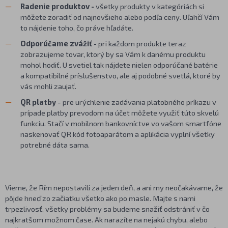
Radenie produktov -
všetky produkty v kategóriách si
môžete zoradiť od najnovšieho alebo podľa ceny. Uľahčí Vám
to nájdenie toho, čo práve hľadáte.
Odporúčame zvážiť -
pri každom produkte teraz
zobrazujeme tovar, ktorý by sa Vám k danému produktu
mohol hodiť. U svetiel tak nájdete nielen odporúčané batérie
a kompatibilné príslušenstvo, ale aj podobné svetlá, ktoré by
vás mohli zaujať.
QR platby
- pre urýchlenie zadávania platobného príkazu v
prípade platby prevodom na účet môžete využiť túto skvelú
funkciu. Stačí v mobilnom bankovníctve vo vašom smartfóne
naskenovať QR kód fotoaparátom a aplikácia vyplní všetky
potrebné dáta sama.
Vieme, že Rím nepostavili za jeden deň, a ani my neočakávame, že
pôjde hneď zo začiatku všetko ako po masle. Majte s nami
trpezlivosť, všetky problémy sa budeme snažiť odstrániť v čo
najkratšom možnom čase. Ak narazíte na nejakú chybu, alebo