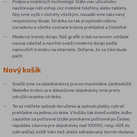
Podpora mobilných technológií. Stále viac užívateľov
navštevuje náš eshop cez mobilné telefóny alebo tablety.
Aby sme vyšli v ústrety všetkým, nasadili sme takzvaný
responzívny dizajn. Stránka sa tak prispôsobí vášmu
zariadeniu a všetko zostane krásne prehľadné a čitateľné.
Moderný trendy dizajn. Náš grafik si dal na novom vzhľade
naozaj záležať a navrhol svieži moderný dizajn podľa
najnovších trendov na internete. Dúfame, že sa Vám bude
páčiť.
Nový košík
Snažili sme sa objednávkový proces maximálne zjednodušiť.
Niekoľko krokov pre dokončenie objednávky sme preto
združili na jednu stránku.
Teraz môžete spôsob doručenia aj spôsob platby vybrať
prehľadne na jedinej stránke. V košíku tak ihneď uvidíte, koľko
zaplatíte za poštovné (stále ponúkame poštovné po Českej
republike zdarma pre objednávky nad 1000Kč, resp. 40€ do
zahraničia), košík Vám tiež ukáže odhadovaný termín dodania