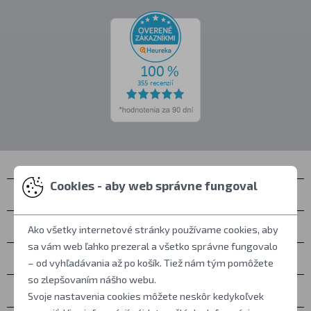
Cookies - aby web správne fungoval
Kontakty
Zastihnete nás
Ako všetky internetové stránky používame cookies, aby
sa vám web ľahko prezeral a všetko správne fungovalo
Všetko o nákupe
– od vyhľadávania až po košík. Tiež nám tým pomôžete
so zlepšovaním nášho webu.
Ďalšie informácie
Svoje nastavenia cookies môžete neskôr kedykoľvek