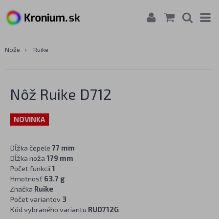
Nože
›
Ruike
Nôž Ruike D712
NOVINKA
Dĺžka čepele
77 mm
Dĺžka noža
179 mm
Počet funkcií
1
Hmotnosť
63.7 g
Značka
Ruike
Počet variantov
3
Kód vybraného variantu
RUD712G