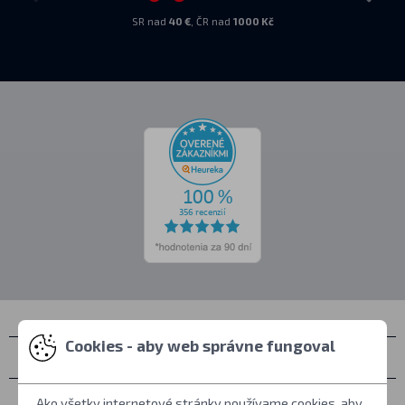
SR nad
40 €
, ČR nad
1000 Kč
Cookies - aby web správne fungoval
Kontakty
Zastihnete nás
Ako všetky internetové stránky používame cookies, aby