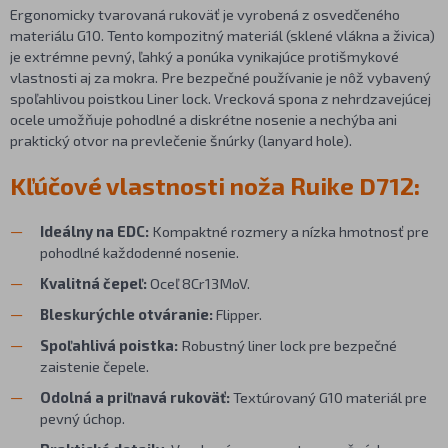
Ergonomicky tvarovaná rukoväť je vyrobená z osvedčeného
materiálu G10. Tento kompozitný materiál (sklené vlákna a živica)
je extrémne pevný, ľahký a ponúka vynikajúce protišmykové
vlastnosti aj za mokra. Pre bezpečné používanie je nôž vybavený
spoľahlivou poistkou Liner lock. Vrecková spona z nehrdzavejúcej
ocele umožňuje pohodlné a diskrétne nosenie a nechýba ani
praktický otvor na prevlečenie šnúrky (lanyard hole).
Kľúčové vlastnosti noža Ruike D712:
Ideálny na EDC:
Kompaktné rozmery a nízka hmotnosť pre
pohodlné každodenné nosenie.
Kvalitná čepeľ:
Oceľ 8Cr13MoV.
Bleskurýchle otváranie:
Flipper.
Spoľahlivá poistka:
Robustný liner lock pre bezpečné
zaistenie čepele.
Odolná a priľnavá rukoväť:
Textúrovaný G10 materiál pre
pevný úchop.