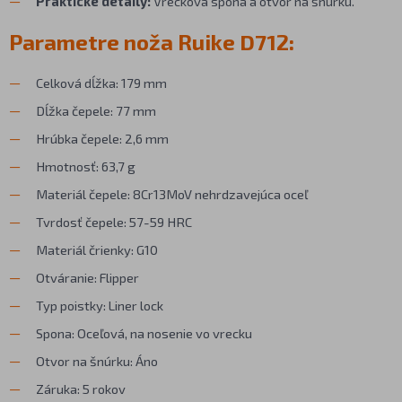
Praktické detaily:
Vrecková spona a otvor na šnúrku.
Parametre noža Ruike D712:
Celková dĺžka: 179 mm
Dĺžka čepele: 77 mm
Hrúbka čepele: 2,6 mm
Hmotnosť: 63,7 g
Materiál čepele: 8Cr13MoV nehrdzavejúca oceľ
Tvrdosť čepele: 57-59 HRC
Materiál črienky: G10
Otváranie: Flipper
Typ poistky: Liner lock
Spona: Oceľová, na nosenie vo vrecku
Otvor na šnúrku: Áno
Záruka: 5 rokov