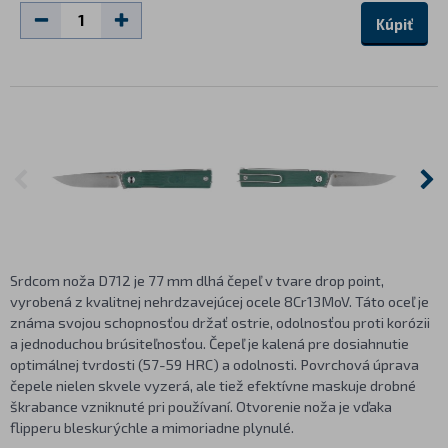
Kúpiť
Srdcom noža D712 je 77 mm dlhá čepeľ v tvare drop point,
vyrobená z kvalitnej nehrdzavejúcej ocele 8Cr13MoV. Táto oceľ je
známa svojou schopnosťou držať ostrie, odolnosťou proti korózii
a jednoduchou brúsiteľnosťou. Čepeľ je kalená pre dosiahnutie
optimálnej tvrdosti (57-59 HRC) a odolnosti. Povrchová úprava
čepele nielen skvele vyzerá, ale tiež efektívne maskuje drobné
škrabance vzniknuté pri používaní. Otvorenie noža je vďaka
flipperu bleskurýchle a mimoriadne plynulé.