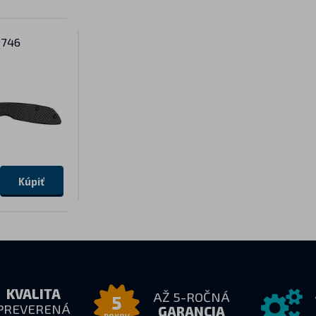
P746
Kúpiť
KVALITA
AŽ 5-ROČNÁ
5
PREVERENÁ
GARANCIA