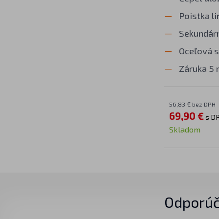
Poistka li
Sekundár
Oceľová 
Záruka 5 
56,83 € bez DPH
69,90 €
s D
Skladom
Odporúč