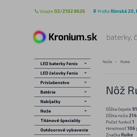
Volajte
02/2102 8626
Príďte
Rímská 20, 
baterky, 
Nože
›
Ruike
LED baterky Fenix
LED čelovky Fenix
Príslušenstvo
Nôž R
Batérie
Nabíjačky
Dĺžka čepele
9
Nože
Dĺžka noža
21
Titánové špeciality
Počet funkcií
1
Hmotnosť
106 
Outdoorové vybavenie
Značka
Ruike