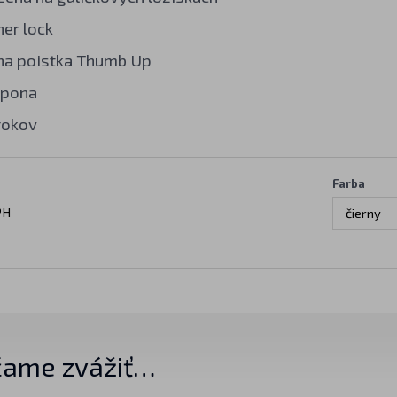
ner lock
na poistka Thumb Up
spona
rokov
Farba
PH
čierny
ame zvážiť…