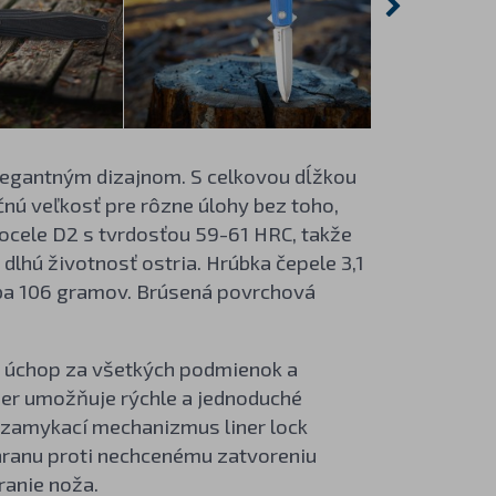
elegantným dizajnom. S celkovou dĺžkou
ú veľkosť pre rôzne úlohy bez toho,
 ocele D2 s tvrdosťou 59-61 HRC, takže
dlhú životnosť ostria. Hrúbka čepele 3,1
 iba 106 gramov. Brúsená povrchová
lý úchop za všetkých podmienok a
per umožňuje rýchle a jednoduché
a zamykací mechanizmus liner lock
hranu proti nechcenému zatvoreniu
ranie noža.