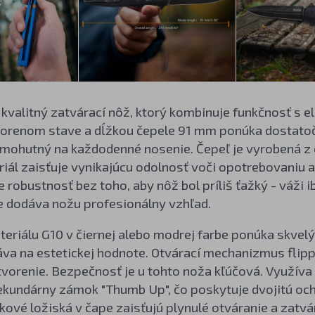
 kvalitný zatvárací nôž, ktorý kombinuje funkčnosť s 
orenom stave a dĺžkou čepele 91 mm ponúka dostatočn
š mohutný na každodenné nosenie. Čepeľ je vyrobená z
iál zaisťuje vynikajúcu odolnosť voči opotrebovaniu a 
robustnosť bez toho, aby nôž bol príliš ťažký - váži
e dodáva nožu profesionálny vzhľad.
teriálu G10 v čiernej alebo modrej farbe ponúka skve
áva na estetickej hodnote. Otvárací mechanizmus flip
tvorenie. Bezpečnosť je u tohto noža kľúčová. Využív
ekundárny zámok "Thumb Up", čo poskytuje dvojitú oc
kové ložiská v čape zaisťujú plynulé otváranie a zatvá