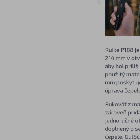
Ruike P188 je
214 mm v otv
aby bol príli
použitý mater
mm poskytuje 
úprava čepel
Rukoväť z ma
zároveň prid
jednoručné o
doplnený o s
čepele. Guľôč