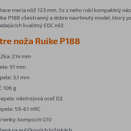
tave meria nôž 123 mm, čo z neho robí kompaktný nás
uike P188 všestranný a dobre navrhnutý model, ktorý 
adajúcich kvalitný EDC nôž.
re noža Ruike P188
ĺžka: 214 mm
ele: 91 mm
pele: 3,1 mm
: 106 g
čepele: nástrojová oceľ D2
epele: 59-61 HRC
črienky: kompozit G10
žená na guličkových ložiskách