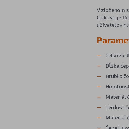
V zloženom s
Celkovo je R
užívateľov hľ
Paramet
Celková d
Dĺžka čep
Hrúbka če
Hmotnosť
Materiál 
Tvrdosť č
Materiál 
Čepeľ ulo