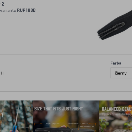
v
2
variantu
RUP188B
Farba
PH
čierny