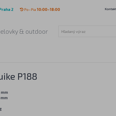
Kontak
Praha 2
Po–Pia
10:00–18:00
čelovky & outdoor
uike P188
1 mm
4 mm
g