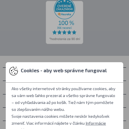
Cookies - aby web správne fungoval
Kontakty
Zastihnete nás
Ako všetky internetové stránky používame cookies, aby
sa vám web ľahko prezeral a všetko správne fungovalo
Všetko o nákupe
– od vyhľadávania až po košík. Tiež nám tým pomôžete
so zlepšovaním nášho webu.
Ďalšie informácie
Svoje nastavenia cookies môžete neskôr kedykoľvek
zmeniť. Viac informácií nájdete v článku
Informácie
Ostatné