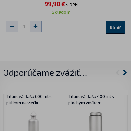
99,90 €
s DPH
Skladom
Kúpiť
Odporúčame zvážiť…
Titánová fľaša 600 ml s
Titánová fľaša 400 ml s
pútkom na viečku
plochým viečkom