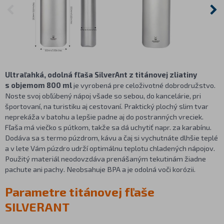
Ultraľahká, odolná fľaša SilverAnt z titánovej zliatiny
s objemom 800 ml
je vyrobená pre celoživotné dobrodružstvo.
Noste svoj obľúbený nápoj všade so sebou, do kancelárie, pri
športovaní, na turistiku aj cestovaní. Praktický plochý slim tvar
neprekáža v batohu a lepšie padne aj do postranných vreciek.
Fľaša má viečko s pútkom, takže sa dá uchytiť napr. za karabínu.
Dodáva sa s termo púzdrom, kávu a čaj si vychutnáte dlhšie teplé
a v lete Vám púzdro udrží optimálnu teplotu chladených nápojov.
Použitý materiál neodovzdáva prenášaným tekutinám žiadne
pachute ani pachy. Neobsahuje BPA a je odolná voči korózii.
Parametre titánovej fľaše
SILVERANT