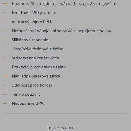
Rozmery: 10 cm (šírka) x 5,7 cm (hĺbka) x 25 cm (výška).
Hmotnosť 190 gramov.
Vnútorný objem 0,8 l.
Nemení chuť nápoja ani nevytvára nepríjemné pachy.
Silikónové tesnenie.
Ultraľahká titánová zliatina.
Jednostenná konštrukcia.
Praktický plochý slim design.
Náhradná plastová zátka.
Odolnosť proti korózii.
Termo pouzdro.
Neobsahuje BPA.
81,22 € bez DPH