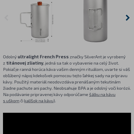
Odolný
ultralight French Press
značky SilverAnt je vyrobený
z
titánovej zliatiny
, jedná sa tak o vybavenie na celý život.
Pokiaľ je ranná horúca káva vašim denným rituálom, uvarte si váš
obľúbený nápoj kdekoľvek pomocou tejto ľahkej sady na prípravu
kávy. Použitý materiál neodovzdáva prenášaným tekutinám
žiadne pachute ani pachy. Neobsahuje BPA a je odolný voči korózii.
Na podávanie pripravenej kávy odporúčame
šálku na kávu
s uškom
či
kalíšok na kávu
).