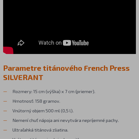
Parametre titánového French Press
SILVERANT
Rozmery: 15 cm (výška) x 7 cm (priemer).
Hmotnosť: 158 gramov.
Vnútorný objem 500 ml (0,5 l).
Nemení chuť nápoja ani nevytvára nepríjemné pachy.
Ultraľahká titánová zliatina.