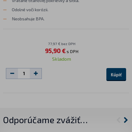
Vrátane titánovej pokrievky a sitka.
Odolné voči korózii.
Neobsahuje BPA.
77,97 € bez DPH
95,90 €
s DPH
Skladom
Kúpiť
Odporúčame zvážiť…