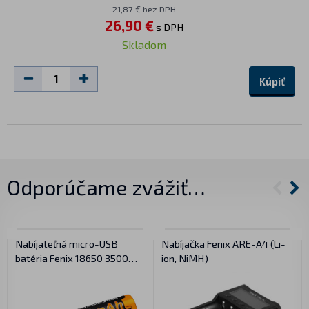
21,87 € bez DPH
26,90 €
s DPH
Skladom
Kúpiť
Odporúčame zvážiť…
Nabíjateľná micro-USB
Nabíjačka Fenix ARE-A4 (Li-
batéria Fenix 18650 3500
ion, NiMH)
mAh (Li-ion)