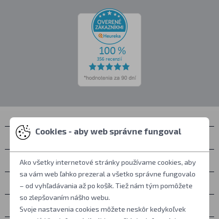
Cookies - aby web správne fungoval
Kontakty
Zastihnete nás
Ako všetky internetové stránky používame cookies, aby
sa vám web ľahko prezeral a všetko správne fungovalo
Všetko o nákupe
– od vyhľadávania až po košík. Tiež nám tým pomôžete
so zlepšovaním nášho webu.
Ďalšie informácie
Svoje nastavenia cookies môžete neskôr kedykoľvek