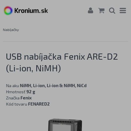
Nabíjačky
USB nabíjačka Fenix ARE-D2
(Li-ion, NiMH)
Na aku
NiMH, Li-ion, Li-ion & NiMH, NiCd
Hmotnosť
92 g
Značka
Fenix
Kód tovaru
FENARED2