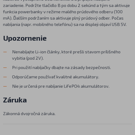
zariadenie. Podržte tlačidlo B po dobu 2 sekúnd a tým sa aktivuje
funkcia powerbanky v režime malého prúdového odberu (100
mA). Ďalším podržaním sa aktivuje plný prúdový odber. Počas
nabíjania (napr. mobilného telefónu) sa na displeji objaví USB 5V.
Upozornenie
Nenabíjajte Li-ion články, ktoré prešli stavom prílišného
vybitia (pod 2V).
Pri použití nabíjačky dbajte na zásady bezpečnosti.
Odporúčame používať kvalitné akumulátory.
Nie je určená pre nabíjanie LiFePO4 akumulátorov.
Záruka
Zákonná dvojročná záruka.