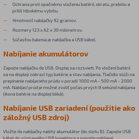
Ochrana proti opačnému vloženiu batérií, skratu, prebitiu a
príliš hlbokému vybitiu.
Hmotnosť nabíjačky 92 gramov.
Rozmery 123 x 62 x 30 milimetrov.
Súčasťou balenia je nabíjačka a USB kábel.
Nabíjanie akumulátorov
Zapojte nabíjačku do USB. Displej sa rozsvieti. Po vložení batérií
sa na displeji zobrazí typ batérie a stav nabíjania. Tlačidlo slúži na
prepínanie nabíjacieho prúdu v poradí: 1000 mA - 500 mA - 2000
mA. Nabíjací prúd je možné zvoliť počas prvých 8 sekúnd nabíjania
(ikona batérie na displeji bliká).
Nabíjanie USB zariadení (použitie ako
záložný USB zdroj)
Vložte do nabíjačky nabitý akumulátor (do slotu B). Zapojte USB
kábel do výstupného USB konektora a pripojte nabíjané