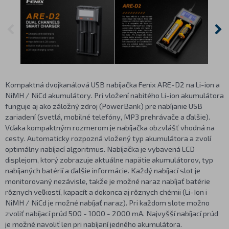
Kompaktná dvojkanálová USB nabíjačka Fenix ARE-D2 na Li-ion a
NiMH / NiCd akumulátory. Pri vložení nabitého Li-ion akumulátora
funguje aj ako záložný zdroj (PowerBank) pre nabíjanie USB
zariadení (svetlá, mobilné telefóny, MP3 prehrávače a ďalšie).
Vďaka kompaktným rozmerom je nabíjačka obzvlášť vhodná na
cesty. Automaticky rozpozná vložený typ akumulátora a zvolí
optimálny nabíjací algoritmus. Nabíjačka je vybavená LCD
displejom, ktorý zobrazuje aktuálne napätie akumulátorov, typ
nabíjaných batérií a ďalšie informácie. Každý nabíjací slot je
monitorovaný nezávisle, takže je možné naraz nabíjať batérie
rôznych veľkostí, kapacít a dokonca aj rôznych chémii (Li-Ion i
NiMH / NiCd je možné nabíjať naraz). Pri každom slote možno
zvoliť nabíjací prúd 500 - 1000 - 2000 mA. Najvyšší nabíjací prúd
je možné navoliť len pri nabíjaní jedného akumulátora.