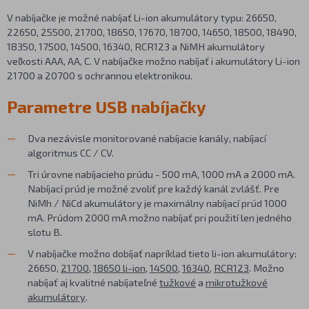
V nabíjačke je možné nabíjať Li-ion akumulátory typu: 26650,
22650, 25500, 21700, 18650, 17670, 18700, 14650, 18500, 18490,
18350, 17500, 14500, 16340, RCR123 a NiMH akumulátory
veľkosti AAA, AA, C. V nabíjačke možno nabíjať i akumulátory Li-ion
21700 a 20700 s ochrannou elektronikou.
Parametre USB nabíjačky
Dva nezávisle monitorované nabíjacie kanály, nabíjací
algoritmus CC / CV.
Tri úrovne nabíjacieho prúdu - 500 mA, 1000 mA a 2000 mA.
Nabíjací prúd je možné zvoliť pre každý kanál zvlášť. Pre
NiMh / NiCd akumulátory je maximálny nabíjací prúd 1000
mA. Prúdom 2000 mA možno nabíjať pri použití len jedného
slotu B.
V nabíjačke možno dobíjať napríklad tieto li-ion akumulátory:
26650,
21700
,
18650 li-ion
,
14500
,
16340
,
RCR123
. Možno
nabíjať aj kvalitné nabíjateľné
tužkové
a
mikrotužkové
akumulátory
.