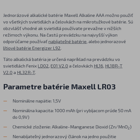
Jednorázové alkalické batérie Maxell Alkaline AAA možno použiť
vo všetkých svietidlách a čelovkách na mikrotužkové batérie. Sú
obzvlášť vhodné ak svietidlá používate prevažne v nižších
režimoch výkonu. Na častú prevádzku na najvyšší výkon
odporúčame používať
nabíjateľné batérie
, alebo jednorazové
lítiové batérie Energizer L92
.
Táto alkalická batéria je určená napríklad na prevádzku vo
svietidlách Fenix
LD02
,
E01 V2.0
a čelovkách
HL16
,
HL18R-T
V2.0
a
HL32R-T
.
Parametre batérie Maxell LR03
Nominálne napätie: 1,5V
Nominálna kapacita: 1000 mAh (pri vybíjacom prúde 50 mA
do 0,9V)
Chemické zloženie: Alkaline-Manganese Dioxid (Zn/MnO
)
2
Nenabíjateľný jednorazový článok na jedno použitie