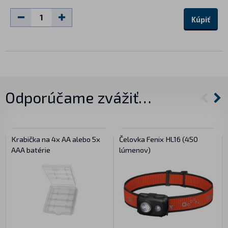
Kúpiť
Odporúčame zvážiť…
Krabička na 4x AA alebo 5x
Čelovka Fenix HL16 (450
AAA batérie
lúmenov)