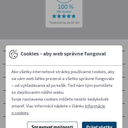
Cookies - aby web správne fungoval
Kontakty
Zastihnete nás
Ako všetky internetové stránky používame cookies, aby
sa vám web ľahko prezeral a všetko správne fungovalo
Všetko o nákupe
– od vyhľadávania až po košík. Tiež nám tým pomôžete
so zlepšovaním nášho webu.
Ďalšie informácie
Svoje nastavenia cookies môžete neskôr kedykoľvek
zmeniť. Viac informácií nájdete v článku
Informácie
Ostatné
o cookies
.
Spravovať možnosti
Prijať všetky