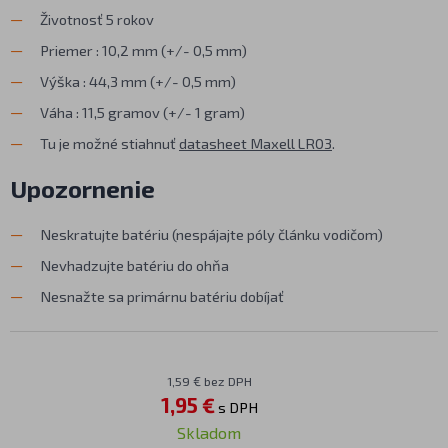
Životnosť 5 rokov
Priemer : 10,2 mm (+/- 0,5 mm)
Výška : 44,3 mm (+/- 0,5 mm)
Váha : 11,5 gramov (+/- 1 gram)
Tu je možné stiahnuť
datasheet Maxell LR03
.
Upozornenie
Neskratujte batériu (nespájajte póly článku vodičom)
Nevhadzujte batériu do ohňa
Nesnažte sa primárnu batériu dobíjať
1,59 € bez DPH
1,95 €
s DPH
Skladom