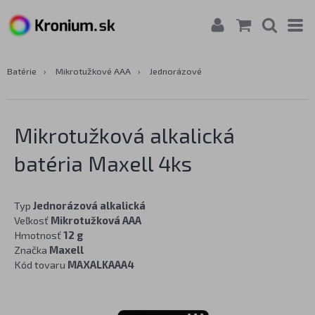
Batérie
›
Mikrotužkové AAA
›
Jednorázové
Mikrotužková alkalická
batéria Maxell 4ks
Typ
Jednorázová alkalická
Veľkosť
Mikrotužková AAA
Hmotnosť
12 g
Značka
Maxell
Kód tovaru
MAXALKAAA4