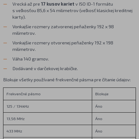
Vrecká až pre
17 kusov kariet
v ISO ID-1 formátu
s veľkosťou 85,6 x 54 milimetrov (veľkosť klasickej kreditnej
karty).
Vonkajšie rozmery zatvorenej peňaženky 192 x 98
milimetrov.
Vonkajšie rozmery otvorenej peňaženky 192 x 198
milimetrov.
Váha 140 gramov.
Dodávané v darčekovej krabičke.
Blokuje všetky používané frekvenčné pásma pre čítanie údajov:
Frekvenčné pásmo
Blokuje
125 / 134kHz
Áno
13,56 MHz
Áno
433 MHz
Áno