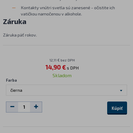
Kontakty vnútri svetla sú zanesené - očistite ich
vatičkou namočenou v alkohole.
Záruka
Záruka päť rokov.
12,11 € bez DPH
14,90 €
s DPH
Skladom
Farba
čierna
Kúpiť