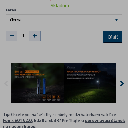
Skladom
Farba
čierna
Kúpiť
Tip
: Chcete poznať všetky rozdiely medzi baterkami na kľúče
Fenix E01 V2.0
,
E02R
a
E03R
? Prečítajte si
porovnávací článok
na našom blogu
.