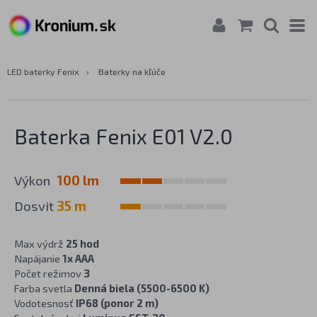
LED baterky Fenix
›
Baterky na kľúče
Baterka Fenix E01 V2.0
Výkon
100 lm
Dosvit
35 m
Max výdrž
25 hod
Napájanie
1x AAA
Počet režimov
3
Farba svetla
Denná biela (5500-6500 K)
Vodotesnosť
IP68 (ponor 2 m)