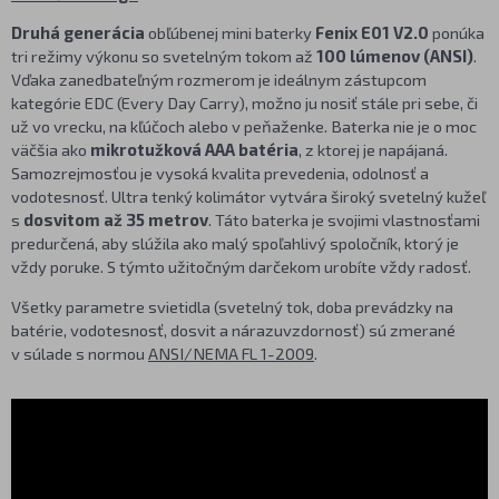
Druhá generácia
obľúbenej mini baterky
Fenix E01 V2.0
ponúka
tri režimy výkonu so svetelným tokom až
100 lúmenov (ANSI)
.
Vďaka zanedbateľným rozmerom je ideálnym zástupcom
kategórie EDC (Every Day Carry), možno ju nosiť stále pri sebe, či
už vo vrecku, na kľúčoch alebo v peňaženke. Baterka nie je o moc
väčšia ako
mikrotužková AAA batéria
, z ktorej je napájaná.
Samozrejmosťou je vysoká kvalita prevedenia, odolnosť a
vodotesnosť. Ultra tenký kolimátor vytvára široký svetelný kužeľ
s
dosvitom až 35 metrov
. Táto baterka je svojimi vlastnosťami
predurčená, aby slúžila ako malý spoľahlivý spoločník, ktorý je
vždy poruke. S týmto užitočným darčekom urobíte vždy radosť.
Všetky parametre svietidla (svetelný tok, doba prevádzky na
batérie, vodotesnosť, dosvit a nárazuvzdornosť) sú zmerané
v súlade s normou
ANSI/NEMA FL 1-2009
.