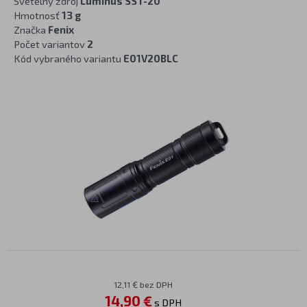
Svetelný zdroj
Luminus SST-20
Hmotnosť
13 g
Značka
Fenix
Počet variantov
2
Kód vybraného variantu
E01V20BLC
12,11 € bez DPH
14,90 €
s DPH