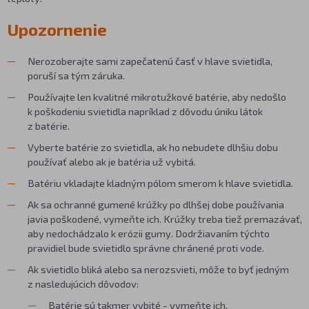
Upozornenie
Nerozoberajte sami zapečatenú časť v hlave svietidla,
poruší sa tým záruka.
Používajte len kvalitné mikrotužkové batérie, aby nedošlo
k poškodeniu svietidla napríklad z dôvodu úniku látok
z batérie.
Vyberte batérie zo svietidla, ak ho nebudete dlhšiu dobu
používať alebo ak je batéria už vybitá.
Batériu vkladajte kladným pólom smerom k hlave svietidla.
Ak sa ochranné gumené krúžky po dlhšej dobe používania
javia poškodené, vymeňte ich. Krúžky treba tiež premazávať,
aby nedochádzalo k erózii gumy. Dodržiavaním týchto
pravidiel bude svietidlo správne chránené proti vode.
Ak svietidlo bliká alebo sa nerozsvieti, môže to byť jedným
z nasledujúcich dôvodov:
Batérie sú takmer vybité - vymeňte ich.