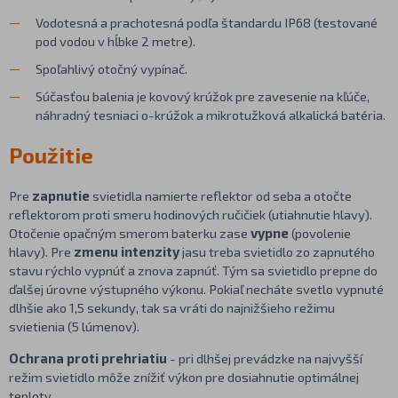
Vodotesná a prachotesná podľa štandardu IP68 (testované
pod vodou v hĺbke 2 metre).
Spoľahlivý otočný vypínač.
Súčasťou balenia je kovový krúžok pre zavesenie na kľúče,
náhradný tesniaci o-krúžok a mikrotužková alkalická batéria.
Použitie
Pre
zapnutie
svietidla namierte reflektor od seba a otočte
reflektorom proti smeru hodinových ručičiek (utiahnutie hlavy).
Otočenie opačným smerom baterku zase
vypne
(povolenie
hlavy). Pre
zmenu intenzity
jasu treba svietidlo zo zapnutého
stavu rýchlo vypnúť a znova zapnúť. Tým sa svietidlo prepne do
ďalšej úrovne výstupného výkonu. Pokiaľ necháte svetlo vypnuté
dlhšie ako 1,5 sekundy, tak sa vráti do najnižšieho režimu
svietienia (5 lúmenov).
Ochrana proti prehriatiu
- pri dlhšej prevádzke na najvyšší
režim svietidlo môže znížiť výkon pre dosiahnutie optimálnej
teploty.