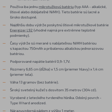
Používa iba jednu
mikrotužkovú batériu
(typ AAA - alkalické,
lítiové alebo dobíjateľné NiMH). Tieto batérie sú lacné a
široko dostupné.
Najdlhšiu dobu výdrže poskytnú lítiové mikrotužkové batérie
Energizer L92
(vhodné najmä pre extrémne teplotné
podmienky).
Časy výdrže sú merané s nabíjateľnou NiMH batériou
s kapacitou 750mAh a pribalenou alkalickou jednorazovou
batériou.
Podporované napätie batérií 0,9-1,7V.
Rozmery 6,65 cm (dĺžka) x 1,5 cm (priemer hlavy) x 1,4 cm
(priemer tela).
Váha 13 gramov (bez batérie).
Široký svetelný kužeľ s dosvitom 35 metrov (304 cd).
Vyrobené z leteckého tvrdeného hliníka. Odolný povrch -
Type III hard anodized.
Nárazuvzdorná pádom z výšky 1 meter.