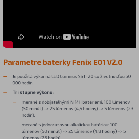
Parametre baterky Fenix E01 V2.0
Je použitá výkonná LED Luminus SST-20 so životnosťou 50
000 hodín.
Tri stupne výkonu:
merané s dobíjateľnými NiMH batériami: 100 lúmenov
(50 minút) -> 25 lúmenov (4,5 hodiny) -> 5 lúmenov (23
hodín).
merané s jednorazovou alkalickou batériou: 100
lúmenov (50 minút) -> 25 lúmenov (4,8 hodiny) -> 5
lúmenov (25 hodín).