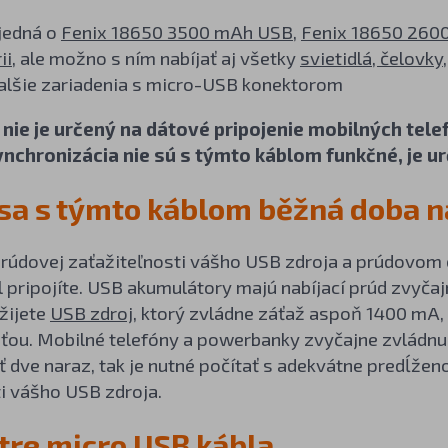
 jedná o
Fenix 18650 3500 mAh USB
,
Fenix 18650 260
ii
, ale možno s ním nabíjať aj všetky
svietidlá, čelovky
ďalšie zariadenia s micro-USB konektorom
 nie je určený na dátové pripojenie mobilných tele
nchronizácia nie sú s týmto káblom funkčné, je urč
 sa s týmto káblom běžná doba n
prúdovej zaťažiteľnosti vášho USB zdroja a prúdovom 
l pripojíte. USB akumulátory majú nabíjací prúd zvyča
žijete
USB zdroj
, ktorý zvládne záťaž aspoň 1400 mA,
sťou. Mobilné telefóny a powerbanky zvyčajne zvládnu
ť dve naraz, tak je nutné počítať s adekvátne predĺže
i vášho USB zdroja.
re micro USB kábla