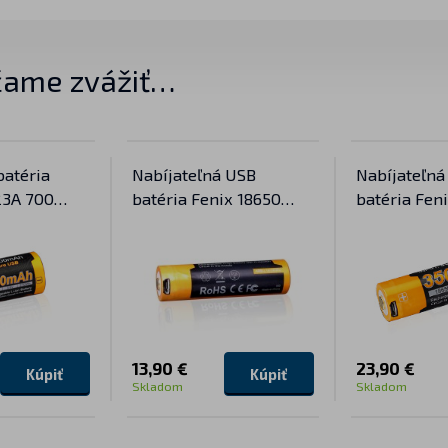
ame zvážiť…
batéria
Nabíjateľná USB
Nabíjateľná
23A 700
batéria Fenix 18650
batéria Fen
)
2600 mAh (Li-ion)
3500 mAh (L
13,90 €
23,90 €
Kúpiť
Kúpiť
Skladom
Skladom