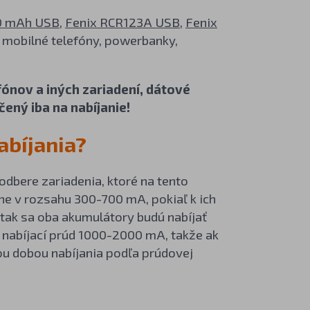
0 mAh USB
,
Fenix RCR123A USB
,
Fenix
, mobilné telefóny, powerbanky,
fónov a iných zariadení, dátové
ený iba na nabíjanie!
abíjania?
odbere zariadenia, ktoré na tento
jne v rozsahu 300-700 mA, pokiaľ k ich
 tak sa oba akumulátory budú nabíjať
 nabíjací prúd 1000-2000 mA, takže ak
nou dobou nabíjania podľa prúdovej