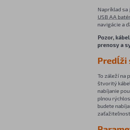
Napríklad sa
USB AA batér
navigácie a 
Pozor, kábel
prenosy a sy
Predĺži
To záleží na 
štvoritý kábe
nabíjanie pou
plnou rýchlo
budete nabíja
zaťažiteľnost
Paramet