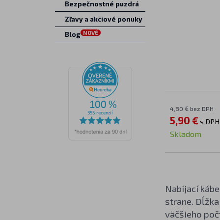
Bezpečnostné puzdrá
Zľavy a akciové ponuky
NOVÉ
Blog
4,80 € bez DPH
5,90 €
s DPH
Skladom
Nabíjací káb
strane. Dĺžka
väčšieho poč