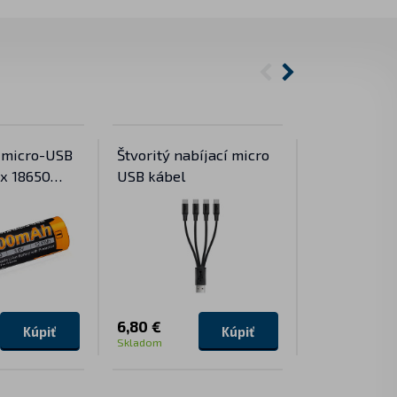
 micro-USB
Štvoritý nabíjací micro
Dobíjateľná
ix 18650
USB kábel
batéria Ke
i-ion)
mAh
6,80 €
8,50 €
Kúpiť
Kúpiť
Skladom
Skladom