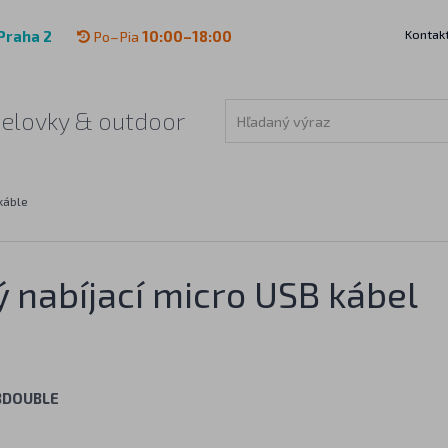
Kontak
Praha 2
Po–Pia
10:00–18:00
čelovky & outdoor
káble
ý nabíjací micro USB kábel
BDOUBLE