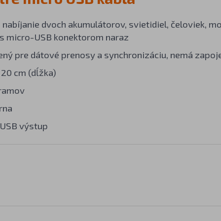
nabíjanie dvoch akumulátorov, svietidiel, čeloviek, mo
 s micro-USB konektorom naraz
čený pre dátové prenosy a synchronizáciu, nemá zapoj
20 cm (dĺžka)
gramov
erna
-USB výstup