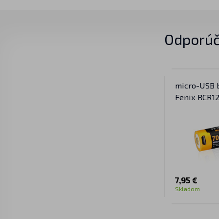
Odporúč
micro-USB 
Fenix RCR1
mAh (Li-ion
7,95 €
Skladom