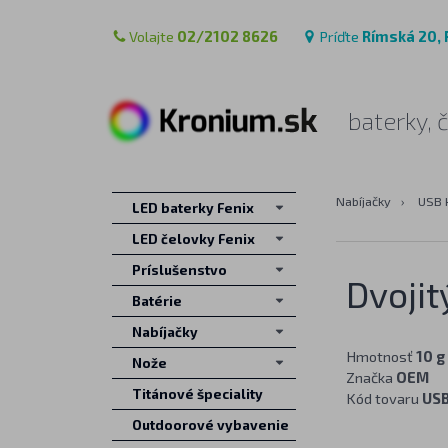
Volajte
02/2102 8626
Príďte
Rímská 20, 
baterky, 
Nabíjačky
›
USB 
LED baterky Fenix
LED čelovky Fenix
Príslušenstvo
Dvojit
Batérie
Nabíjačky
Hmotnosť
10 g
Nože
Značka
OEM
Titánové špeciality
Kód tovaru
US
Outdoorové vybavenie