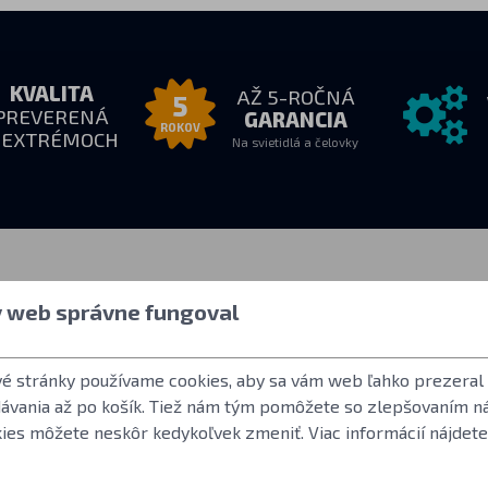
KVALITA
AŽ 5-ROČNÁ
5
PREVERENÁ
GARANCIA
ROKOV
 EXTRÉMOCH
Na svietidlá a čelovky
e nás
Všetko o nákupe
Ďalšie inf
y web správne fungoval
18:00
Ako nakupovať
Užívateľský účet
:
Obchodné podmienky
Často kladené o
vé stránky používame cookies, aby sa vám web ľahko prezeral
Vrátenie tovaru
Norma ANSI FL 
dávania až po košík. Tiež nám tým pomôžete so zlepšovaním n
Záručné podmienky Fenix
LED použité vo s
kies môžete neskôr kedykoľvek zmeniť. Viac informácií nájdete
Reklamácie a servis
Referencie