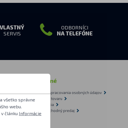
VLASTNÝ
ODBORNÍCI
SERVIS
NA TELEFÓNE
ormácie
Ostatné
Zásady spracovania osobných údajov
tázky
Doprava tovaru
 a všetko správne
1-2009
Recyklácia
ášho webu.
vietidlách
Veľkoobchodný predaj
 v článku
Informácie
O nás