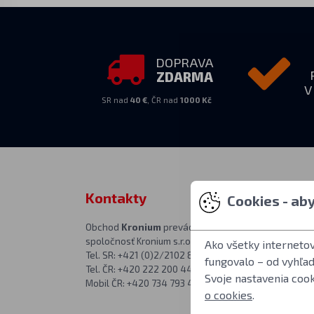
DOPRAVA
ZDARMA
V
SR nad
40 €
, ČR nad
1000 Kč
Kontakty
Zastihnet
Cookies - ab
Obchod
Kronium
prevádzkuje
PO–PIA 10:00–
spoločnosť Kronium s.r.o.
Adresa predajne
Ako všetky interneto
Tel. SR: +421 (0)2/2102 8626
Kronium.cz
fungovalo – od vyhľa
Tel. ČR: +420 222 200 444
Rímská 20
Svoje nastavenia coo
Mobil ČR: +420 734 793 444
Praha 2
o cookies
.