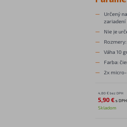
Určený na 
zariadení
Nie je ur
Rozmery: 
Váha 10 
Farba: či
2x micro
4,80 € bez DPH
5,90 €
s DPH
Skladom