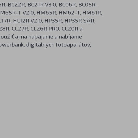
5R
,
BC22R
,
BC21R V3.0
,
BC06R
,
BC05R
.
M65R-T V2.0
,
HM65R
,
HM62-T
,
HM61R
,
L17R
,
HL12R V2.0
,
HP35R
,
HP35R SAR
,
28R
,
CL27R
,
CL26R PRO
,
CL20R
a
užiť aj na napájanie a nabíjanie
werbank, digitálnych fotoaparátov,