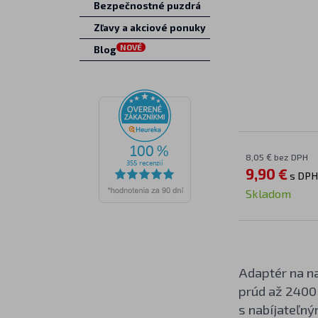
Bezpečnostné puzdrá
Zľavy a akciové ponuky
NOVÉ
Blog
8,05 € bez DPH
9,90 €
s DPH
Skladom
Adaptér na na
prúd až 2400
s nabíjateľný