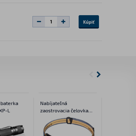
Kúpiť
 baterka
Nabíjateľná
Nabíjateľná
XP-L
zaostrovacia čelovka
Fenix HM75
Fenix HL40R