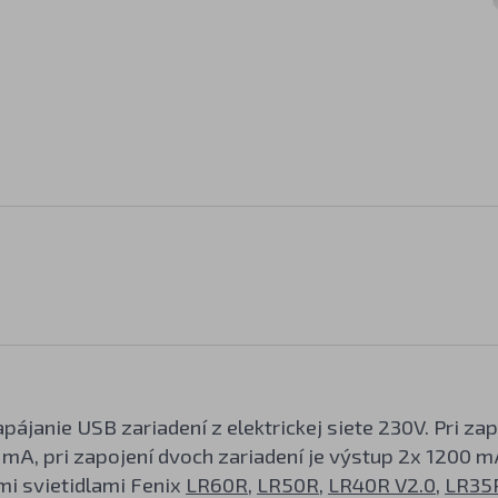
pájanie USB zariadení z elektrickej siete 230V. Pri z
 mA, pri zapojení dvoch zariadení je výstup 2x 1200 
mi svietidlami Fenix
LR60R
,
LR50R
,
LR40R V2.0
,
LR35