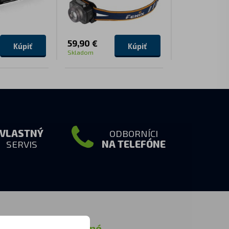
59,90 €
119,90 €
Kúpiť
Kúpiť
Skladom
Nedostupné
VLASTNÝ
ODBORNÍCI
SERVIS
NA TELEFÓNE
ormácie
Ostatné