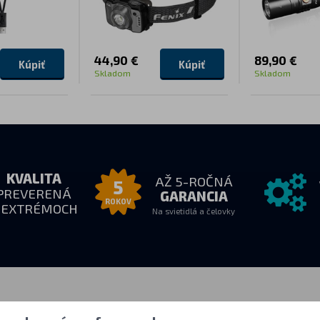
44,90 €
89,90 €
Kúpiť
Kúpiť
Skladom
Skladom
KVALITA
AŽ 5-ROČNÁ
5
PREVERENÁ
GARANCIA
ROKOV
 EXTRÉMOCH
Na svietidlá a čelovky
e nás
Všetko o nákupe
Ďalšie inf