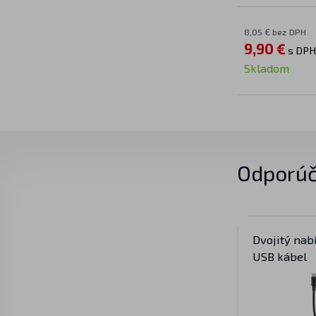
8,05 € bez DPH
9,90 €
s DPH
Skladom
Odporúč
Dvojitý nab
USB kábel