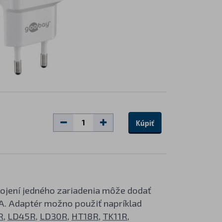
Kúpiť
apojení jedného zariadenia môže dodať
mA. Adaptér možno použiť napríklad
R
,
LD45R
,
LD30R
,
HT18R
,
TK11R
,