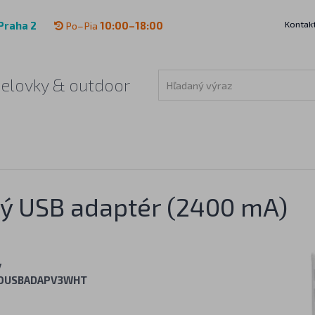
Kontak
Praha 2
Po–Pia
10:00–18:00
čelovky & outdoor
vý USB adaptér (2400 mA)
y
OUSBADAPV3WHT