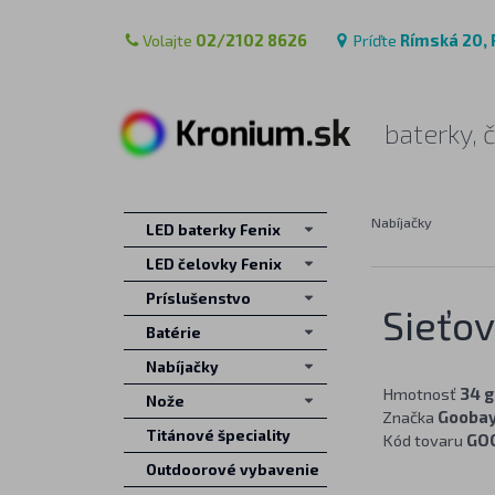
Volajte
02/2102 8626
Príďte
Rímská 20, 
baterky, 
Nabíjačky
LED baterky Fenix
LED čelovky Fenix
Príslušenstvo
Sieťo
Batérie
Nabíjačky
Hmotnosť
34 g
Nože
Značka
Gooba
Titánové špeciality
Kód tovaru
GO
Outdoorové vybavenie