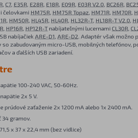
R
,
C7
,
E35R
,
E28R
,
E18R
,
E09R
,
E03R V2.0
,
BC26R
,
BC2
i čelovkami
HM75R
,
HM75R Topaz
,
HM71R
,
HM70R
,
H
1R
,
HM50R
,
HL45R
,
HL40R
,
HL32R-T
,
HL18R-T V2.0
,
H
R
,
HP16R
,
HP12R-T
nabíjateľnými lucernami
CL30R
,
CL
USB nabíjačiek
ARE-D1
,
ARE-D2
. Adaptér však možno po
 so zabudovaným micro-USB, mobilných telefónov, po
čov a ďalších USB zariadení.
tre
apätie 100-240 VAC, 50-60Hz.
napätie 2x 5 V.
e prúdové zaťaženie 2x 1200 mA alebo 1x 2400 mA.
 34 gramov.
1,5 x 37 x 22,4 mm (bez vidlice)