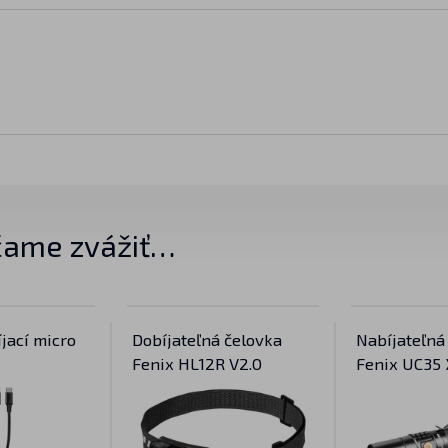
ame zvážiť…
íjací micro
Dobíjateľná čelovka
Nabíjateľná
Fenix HL12R V2.0
Fenix UC35 