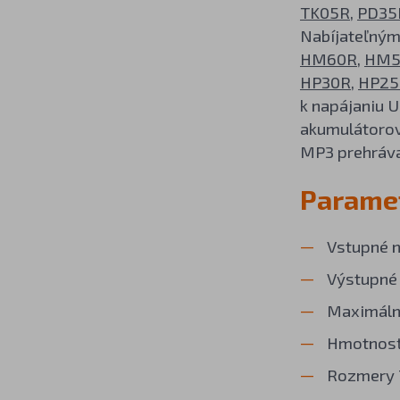
TK05R
,
PD35
Nabíjateľným
HM60R
,
HM5
HP30R
,
HP25
k napájaniu 
akumulátorov
MP3 prehráva
Parame
Vstupné n
Výstupné 
Maximáln
Hmotnosť
Rozmery 7