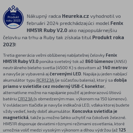
Nákupný radca
Heureka.cz
vyhodnotil vo
februári 2024 predchádzajúci model
Fenix
HM51R Ruby V2.0
ako najpopulárnejšiu
čelovku na trhu a Ruby tak získala titul
Produkt roka
2023
!
Tretia generácia veľmi obľúbenej nabíjateľnej čelovky
Fenix
HM51R Ruby V3.0
ponúka svetelný tok až
860 lúmenov
(ANSI)
neutrálneho bieleho svetla (4500 K) s dosvitom až
140 metrov
a navyše je vybavená aj
červenými LED
. Napája ju jeden nabíjací
akumulátor typu
RCR123A
(je súčasťou balenia), ktorý sa
dobíja
priamo v svietidle cez moderný USB-C konektor
,
alternatívne možno na napájanie použiť aj jednorazovú lítiovú
batériu
CR123A
(s obmedzeným max. výkonom na 150 lúmenov).
V ovládacom tlačidle je navyše indikačná LED, vďaka ktorej budete
vždy vedieť, kedy dobiť akumulátor.
Koncovka svietidla je
magnetická
, takže ju možno ľahko uchytiť na čokoľvek železné.
HM51R disponuje deviatimi rôznymi režimami osvetlenia, ktoré
umožnia voliť medzi vysokým výkonom a dlhou výdržou (až
125