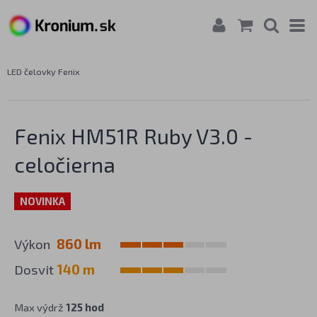
LED čelovky Fenix
Fenix HM51R Ruby V3.0 -
celočierna
NOVINKA
Výkon
860 lm
Dosvit
140 m
Max výdrž
125 hod