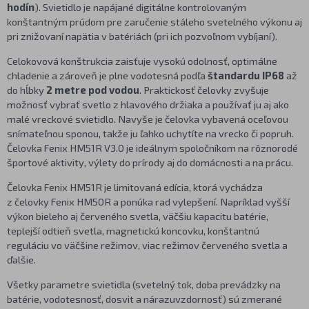
hodín
). Svietidlo je napájané digitálne kontrolovaným
konštantným prúdom pre zaručenie stáleho svetelného výkonu aj
pri znižovaní napätia v batériách (pri ich pozvoľnom vybíjaní).
Celokovová konštrukcia zaisťuje vysokú odolnosť, optimálne
chladenie a zároveň je plne vodotesná podľa
štandardu IP68
až
do hĺbky
2 metre pod vodou
. Praktickosť čelovky zvyšuje
možnosť vybrať svetlo z hlavového držiaka a používať ju aj ako
malé vreckové svietidlo. Navyše je čelovka vybavená oceľovou
snímateľnou sponou, takže ju ľahko uchytíte na vrecko či popruh.
Čelovka Fenix HM51R V3.0 je ideálnym spoločníkom na rôznorodé
športové aktivity, výlety do prírody aj do domácnosti a na prácu.
Čelovka Fenix HM51R je limitovaná edícia, ktorá vychádza
z čelovky Fenix HM50R a ponúka rad vylepšení. Napríklad vyšší
výkon bieleho aj červeného svetla, väčšiu kapacitu batérie,
teplejší odtieň svetla, magnetickú koncovku, konštantnú
reguláciu vo väčšine režimov, viac režimov červeného svetla a
ďalšie.
Všetky parametre svietidla (svetelný tok, doba prevádzky na
batérie, vodotesnosť, dosvit a nárazuvzdornosť) sú zmerané