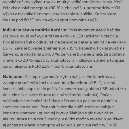
vysoké režimy výkonu sa akumuluje veľké množstvo tepla. Keď
čelovka dosiahne teplotu 60 °C alebo vyššiu, automaticky zníži
výkon o niekoľko lúmenov, aby sa teplota znížila. Keď teplota
klesne pod 60 °C, tak sa výkon opäť pozvoľna zvýši.
Indikácia stavu nabitia batérie:
Po krátkom stlačení tlačidla
(čelovka musí byť vypnutá) sa aktivuje LED indikátor v tlačidle.
Pokiaľ indikačná dióda svieti na zeleno je batéria nabitá na viac ako
85 %. Zelené blikanie znamená 50-85 % kapacity. Pokiaľ svieti na
červeno, je nabitá na 20-50 %. Červené blikanie značí, že zostáva
menej ako 20 % kapacity akumulátora. Indikácia správne funguje
iba s nabíjacími RCR123A / 16340 akumulátormi.
Nabíjanie:
Odklopte gumovú krytku nabíjacieho konektora a
zapojte priložený kábel do svietidla (konektor USB-C), druhý
koniec kábla zapojte do počítača, powerbanky alebo USB adaptéra
do elektrickej siete či auta (nie sú súčasťou balenia). Počas
nabíjania svieti bočné tlačidlo na červeno a po plnom nabití sa
rozsvieti na zeleno. Po nabití svietidla opäť utesnite nabíjací
konektor pomocou gumovej krytky. Nabíjanie plne vybitého
akumulátora trvá cca 2 hodiny. V núdzi možno svietidlo používať
aj počas nabíjania, dostupné však budú len biele režimy 3 a 50