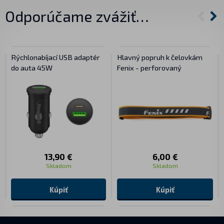
Odporúčame zvážiť…
Rýchlonabíjací USB adaptér
Hlavný popruh k čelovkám
do auta 45W
Fenix - perforovaný
13,90 €
6,00 €
Skladom
Skladom
Kúpiť
Kúpiť