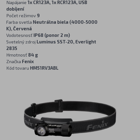
Napájanie
1x CR123A, 1x RCR123A, USB
dobíjení
Počet režimov
9
Farba svetla
Neutrálna biela (4000-5000
K), Červená
Vodotesnosť
IP68 (ponor 2 m)
Svetelný zdroj
Luminus SST-20, Everlight
2835
Hmotnosť
84 g
Značka
Fenix
Kód tovaru
HM51RV3ABL