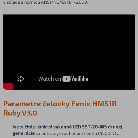
v súlade s normou
ANSI/NEMA FL 1-2009
.
Parametre čelovky Fenix HM51R
Ruby V3.0
Je použitá prémiová
výkonná LED SST-20-WS druhej
generácie
s neutrálnym odtieňom svetla (4500 K) a