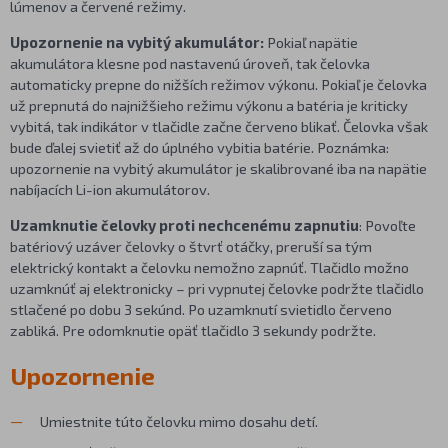
lúmenov a červené režimy.
Upozornenie na vybitý akumulátor:
Pokiaľ napätie
akumulátora klesne pod nastavenú úroveň, tak čelovka
automaticky prepne do nižších režimov výkonu. Pokiaľ je čelovka
už prepnutá do najnižšieho režimu výkonu a batéria je kriticky
vybitá, tak indikátor v tlačidle začne červeno blikať. Čelovka však
bude ďalej svietiť až do úplného vybitia batérie. Poznámka:
upozornenie na vybitý akumulátor je skalibrované iba na napätie
nabíjacích Li-ion akumulátorov.
Uzamknutie čelovky proti nechcenému zapnutiu
: Povoľte
batériový uzáver čelovky o štvrť otáčky, preruší sa tým
elektrický kontakt a čelovku nemožno zapnúť. Tlačidlo možno
uzamknúť aj elektronicky – pri vypnutej čelovke podržte tlačidlo
stlačené po dobu 3 sekúnd. Po uzamknutí svietidlo červeno
zabliká. Pre odomknutie opäť tlačidlo 3 sekundy podržte.
Upozornenie
Umiestnite túto čelovku mimo dosahu detí.