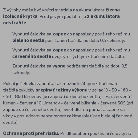
Z výroby môže byť vnútri svietidla na akumulátore
čierna
izolačná krytka
. Pred prvým použitím ju
z akumulátora
odstráňte
.
Vypnutá čelovka sa
zapne
do naposledy použitého režimu
bieleho svetla
podržaním tlačidla po dobu 0,5 sekundy.
Vypnutá čelovka sa
zapne
do naposledy použitého režimu
červeného světla
dvojitým rýchlym stlačením tlačidla.
Zapnutá čelovka sa
vypne
podržaním tlačidla po dobu 0,5
sekundy.
Pokiaľ je čelovka zapnutá, tak možno krátkymi stlačeniami
tlačidla cyklicky
prepínať režimy výkonu
v poradí 3 - 50 - 160 -
450 - 860 lúmenov (pri zapnutí do bieleho svetla) resp. červená 1
lúmen - červená 10 lúmenov - červené blikanie - červené SOS (pri
zapnutí do červeného svetla). Svietidlo má pamäť a zapne sa
vždy v poslednom nastavenom režime (platí pre biele aj červené
svetlo).
Ochrana proti prehriatiu:
Pri dlhodobom používaní čelovky na