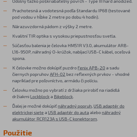
Odolný ťažko poškriabateľný povrch - Type III hard anodized.
Prachotesná a vodotesná podľa štandardu IP68 (testované
pod vodou v hĺbke 2 metre po dobu 4 hodín).
Nárazuvzdorná pádom z výšky 2 metre.
Kvalitní TIR optika s vysokou priepustnosťou svetla.
Súčasťou balenia je čelovka HM51R V3.0, akumulátor ARB-
L16-950P, náhradný O-krúžok, nabíjací USB-C kábel, oceľová
spona.
K čelovke možno dokúpiť puzdro
Fenix APB-20
a sadu
čiernych popruhov
AFH-02
bez reflexných prvkov - vhodné
napríklad pre poľovníctvo, armádu či políciu.
Čelovku možno po vybratí z držiaka prirobiť na riadidlá
držiakmi
Lockblock
a
Bikeblock
.
Ďalej je možné dokúpiť
náhradný popruh
,
USB adaptér do
elektrickej siete
a
USB adaptér do auta
alebo
náhradný
akumulátor RCR123A s USB-C konektorom
.
Použitie