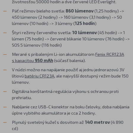
životnosťou 50000 hodín a dve červené LED Everlight.
Päť režimov bieleho svetla:
860 lúmenov
(1,25 hodiny) ->
450 lúmenov (2 hodiny) -> 160 lúmenov (3,1 hodiny) -> 50
lúmenov (10 hodín) -> 3 lúmeny (
125 hodín
)
Štyri režimy červeného svetla:
10 lúmenov
(45 hodín) -> 1
lúmen (75 hodín) -> červené blikanie 10 lúmenov (76 hodín) ->
SOS 5 lúmenov (116 hodín)
Merané s pribaleným Li-ion akumulátorom
Fenix RCR123A
s kapacitou
950 mAh
(súčasť balenia).
V núdzi možno na napájanie použiť aj jednu jednorazovú 3V
lítiovú
batériu CR123A
, ale najvyšší dostupný režim bude 150
lúmenov.
Digitálna konštantná regulácia výkonu s ochranou proti
prehriatiu.
Nabíjanie cez USB-C konektor na boku čelovky, doba nabíjania
úplne vybitého akumulátora je cca 2 hodiny.
Plynulý svetelný kužeľ s dosvitom až
140 metrov
(4 890
cd)