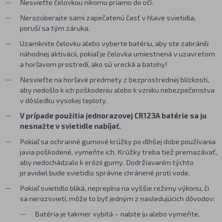
Nesvieťte čelovkou nikomu priamo do očí.
Nerozoberajte sami zapečatenú časť v hlave svietidla,
poruší sa tým záruka.
Uzamknite čelovku alebo vyberte batériu, aby ste zabránili
náhodnej aktivácii, pokiaľ je čelovka umiestnená v uzavretom
a horľavom prostredí, ako sú vrecká a batohy!
Nesvieťte na horľavé predmety z bezprostrednej blízkosti,
aby nedošlo k ich poškodeniu alebo k vzniku nebezpečenstva
v dôsledku vysokej teploty.
V prípade použitia jednorazovej CR123A batérie sa ju
nesnažte v svietidle nabíjať.
Pokiaľ sa ochranné gumové krúžky po dlhšej dobe používania
javia poškodené, vymeňte ich. Krúžky treba tiež premazávať,
aby nedochádzalo k erózii gumy. Dodržiavaním týchto
pravidiel bude svietidlo správne chránené proti vode.
Pokiaľ svietidlo bliká, neprepína na vyššie režimy výkonu, či
sa nerozsvieti, môže to byť jedným z nasledujúcich dôvodov:
Batéria je takmer vybitá – nabite ju alebo vymeňte.