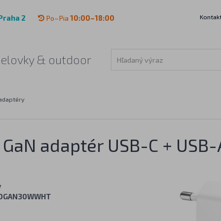
Kontak
Praha 2
Po–Pia
10:00–18:00
čelovky & outdoor
adaptéry
ý GaN adaptér USB-C + USB-
y
OGAN30WWHT