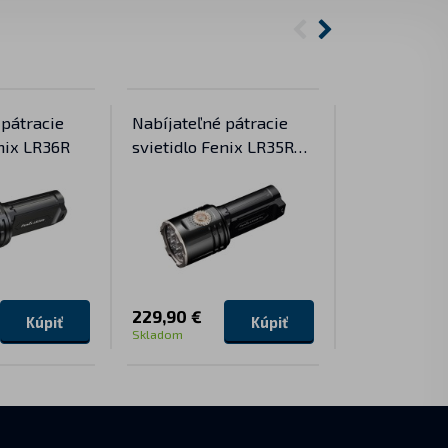
 pátracie
Nabíjateľné pátracie
USB nabíjač
enix LR36R
svietidlo Fenix LR35R
ARE-D1 (Li-
PRO
229,90 €
14,90 €
Kúpiť
Kúpiť
Skladom
Skladom