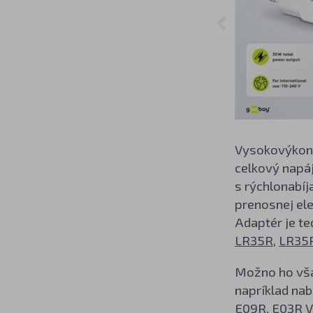
Vysokovýkonn
celkový napáj
s rýchlonabíj
prenosnej ele
Adaptér je te
LR35R
,
LR35
Možno ho však
napríklad nab
E09R
,
E03R V