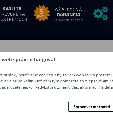
KVALITA
AŽ 5-ROČNÁ
5
PREVERENÁ
GARANCIA
ROKOV
 EXTRÉMOCH
Na svietidlá a čelovky
e nás
Všetko o nákupe
Ďalšie inf
y web správne fungoval
18:00
Ako nakupovať
Užívateľský účet
:
Obchodné podmienky
Často kladené o
vé stránky používame cookies, aby sa vám web ľahko prezeral
Vrátenie tovaru
Norma ANSI FL 
dávania až po košík. Tiež nám tým pomôžete so zlepšovaním n
Záručné podmienky Fenix
LED použité vo s
kies môžete neskôr kedykoľvek zmeniť. Viac informácií nájdete
Reklamácie a servis
Referencie
Spravovať možnosti