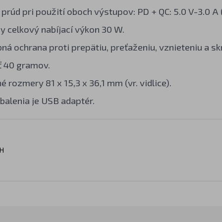
 prúd pri použití oboch výstupov: PD + QC: 5.0 V-3.0 A
 celkový nabíjací výkon 30 W.
ná ochrana proti prepätiu, preťaženiu, vznieteniu a sk
 40 gramov.
 rozmery 81 x 15,3 x 36,1 mm (vr. vidlice).
balenia je USB adaptér.
H