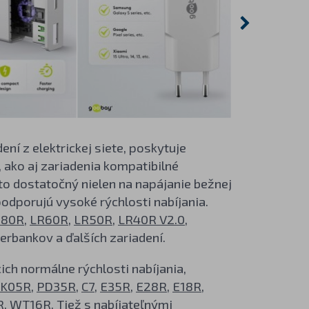
í z elektrickej siete, poskytuje
 ako aj zariadenia kompatibilné
eto dostatočný nielen na napájanie bežnej
podporujú vysoké rýchlosti nabíjania.
R80R
,
LR60R
,
LR50R
,
LR40R V2.0
,
erbankov a ďalších zariadení.
ch normálne rýchlosti nabíjania,
TK05R
,
PD35R
,
C7
,
E35R
,
E28R
,
E18R
,
R
,
WT16R
. Tiež s nabíjateľnými