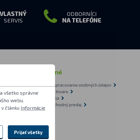
VLASTNÝ
ODBORNÍCI
SERVIS
NA TELEFÓNE
ormácie
Ostatné
Zásady spracovania osobných údajov
tázky
Doprava tovaru
 a všetko správne
1-2009
Recyklácia
ášho webu.
vietidlách
Veľkoobchodný predaj
 v článku
Informácie
O nás
Prijať všetky