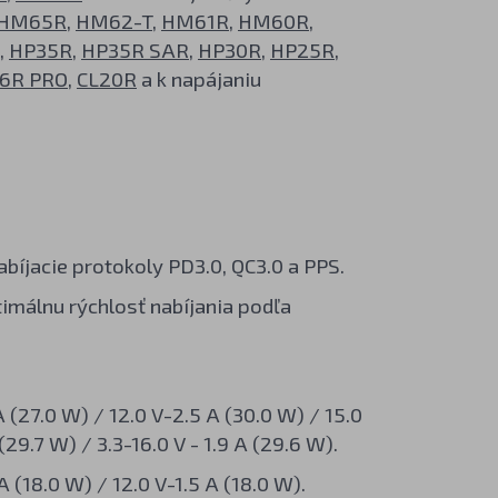
HM65R
,
HM62-T
,
HM61R
,
HM60R
,
,
HP35R
,
HP35R SAR
,
HP30R
,
HP25R
,
6R PRO
,
CL20R
a k napájaniu
abíjacie protokoly PD3.0, QC3.0 a PPS.
imálnu rýchlosť nabíjania podľa
 (27.0 W) / 12.0 V-2.5 A (30.0 W) / 15.0
(29.7 W) / 3.3-16.0 V - 1.9 A (29.6 W).
 (18.0 W) / 12.0 V-1.5 A (18.0 W).