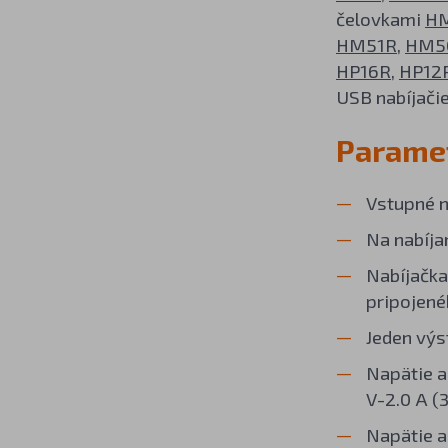
čelovkami
HM
HM51R
,
HM5
HP16R
,
HP12
USB nabíjači
Parame
Vstupné n
Na nabíja
Nabíjačka
pripojené
Jeden výs
Napätie a
V-2.0 A (3
Napätie a