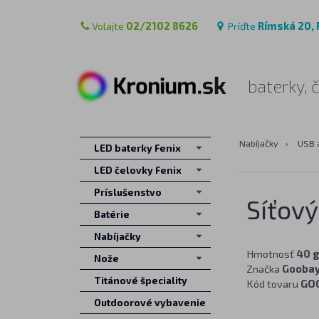
Volajte
02/2102 8626
Príďte
Rímská 20, 
baterky, 
Nabíjačky
›
USB 
LED baterky Fenix
LED čelovky Fenix
Príslušenstvo
Síťov
Batérie
Nabíjačky
Hmotnosť
40 g
Nože
Značka
Gooba
Titánové špeciality
Kód tovaru
GO
Outdoorové vybavenie