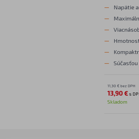
Napätie a
Maximálny
Viacnásob
Hmotnosť
Kompaktné
Súčasťou 
11,30 € bez DPH
13,90 €
s DP
Skladom