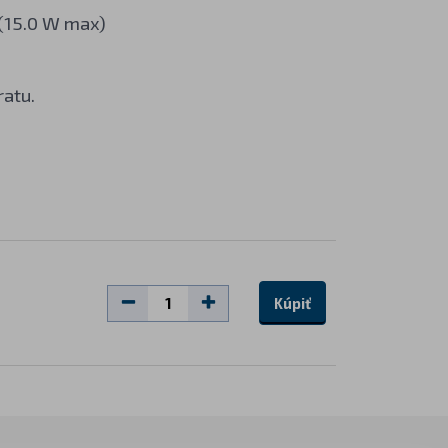
 (15.0 W max)
ratu.
Kúpiť