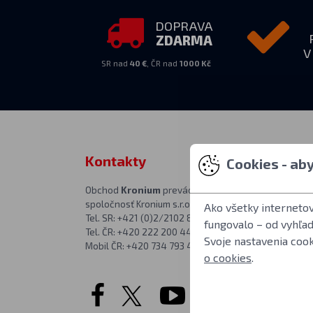
DOPRAVA
ZDARMA
V
SR nad
40 €
, ČR nad
1000 Kč
Kontakty
Zastihnet
Cookies - ab
Obchod
Kronium
prevádzkuje
PO–PIA 10:00–
spoločnosť Kronium s.r.o.
Adresa predajne
Ako všetky interneto
Tel. SR: +421 (0)2/2102 8626
Kronium.cz
fungovalo – od vyhľa
Tel. ČR: +420 222 200 444
Rímská 20
Svoje nastavenia coo
Mobil ČR: +420 734 793 444
Praha 2
o cookies
.