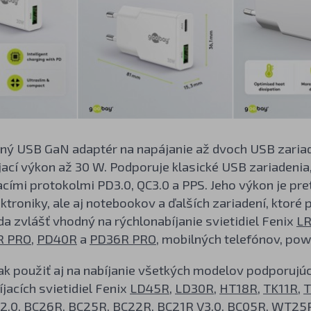
ý USB GaN adaptér na napájanie až dvoch USB zariaden
ací výkon až 30 W. Podporuje klasické USB zariadenia,
acími protokolmi PD3.0, QC3.0 a PPS. Jeho výkon je pr
ktroniky, ale aj notebookov a ďalších zariadení, ktoré 
da zvlášť vhodný na rýchlonabíjanie svietidiel Fenix
L
R PRO
,
PD40R
a
PD36R PRO
, mobilných telefónov, pow
 použiť aj na nabíjanie všetkých modelov podporujúci
íjacích svietidiel Fenix
LD45R
,
LD30R
,
HT18R
,
TK11R
,
2.0
,
BC26R
,
BC25R
,
BC22R
,
BC21R V3.0
,
BC05R
,
WT25