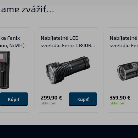
ame zvážiť…
ka Fenix
Nabíjateľné LED
Nabíjateľné
ion, NiMH)
svietidlo Fenix LR40R
svietidlo F
V2.0
299,90 €
359,90 €
Kúpiť
Kúpiť
Skladom
Skladom