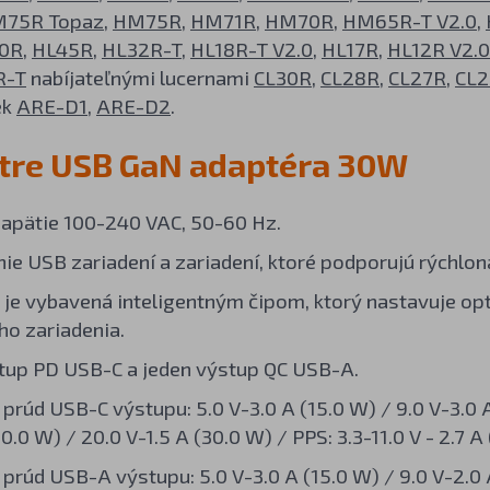
75R Topaz
,
HM75R
,
HM71R
,
HM70R
,
HM65R-T V2.0
,
0R
,
HL45R
,
HL32R-T
,
HL18R-T V2.0
,
HL17R
,
HL12R V2.0
R-T
nabíjateľnými lucernami
CL30R
,
CL28R
,
CL27R
,
CL2
ek
ARE-D1
,
ARE-D2
.
tre USB GaN adaptéra 30W
apätie 100-240 VAC, 50-60 Hz.
nie USB zariadení a zariadení, ktoré podporujú rýchlon
 je vybavená inteligentným čipom, ktorý nastavuje opt
ho zariadenia.
tup PD USB-C a jeden výstup QC USB-A.
 prúd USB-C výstupu: 5.0 V-3.0 A (15.0 W) / 9.0 V-3.0 A
0.0 W) / 20.0 V-1.5 A (30.0 W) / PPS: 3.3-11.0 V - 2.7 A 
 prúd USB-A výstupu: 5.0 V-3.0 A (15.0 W) / 9.0 V-2.0 A