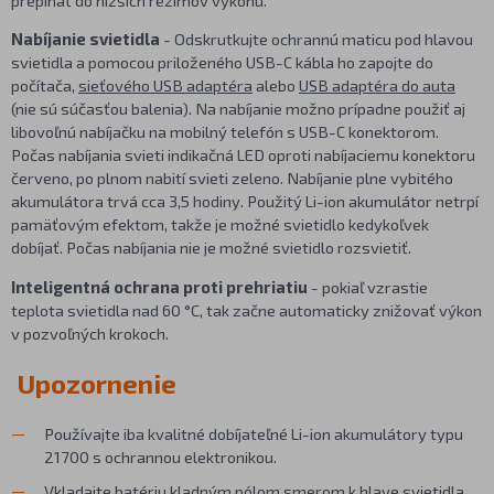
Nabíjanie svietidla
- Odskrutkujte ochrannú maticu pod hlavou
svietidla a pomocou priloženého USB-C kábla ho zapojte do
počítača,
sieťového USB adaptéra
alebo
USB adaptéra do auta
(nie sú súčasťou balenia). Na nabíjanie možno prípadne použiť aj
libovoľnú nabíjačku na mobilný telefón s USB-C konektorom.
Počas nabíjania svieti indikačná LED oproti nabíjaciemu konektoru
červeno, po plnom nabití svieti zeleno. Nabíjanie plne vybitého
akumulátora trvá cca 3,5 hodiny. Použitý Li-ion akumulátor netrpí
pamäťovým efektom, takže je možné svietidlo kedykoľvek
dobíjať. Počas nabíjania nie je možné svietidlo rozsvietiť.
Inteligentná ochrana proti prehriatiu
- pokiaľ vzrastie
teplota svietidla nad 60 °C, tak začne automaticky znižovať výkon
v pozvoľných krokoch.
Upozornenie
Používajte iba kvalitné dobíjateľné Li-ion akumulátory typu
21700 s ochrannou elektronikou.
Vkladajte batériu kladným pólom smerom k hlave svietidla.