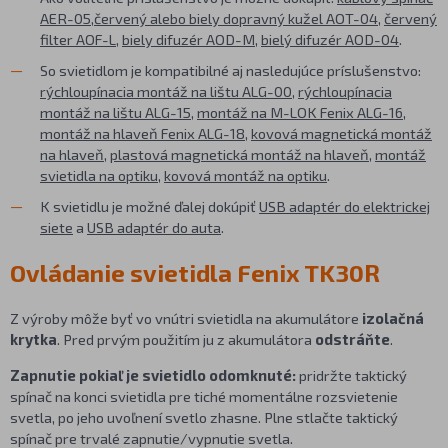
AER-05
,
červený alebo biely dopravný kužel AOT-04
,
červený
filter AOF-L
,
biely difuzér AOD-M
,
bielý difuzér AOD-04
.
So svietidlom je kompatibilné aj nasledujúce príslušenstvo:
rýchloupínacia montáž na lištu ALG-00
,
rýchloupínacia
montáž na lištu ALG-15
,
montáž na M-LOK Fenix ALG-16
,
montáž na hlaveň Fenix ALG-18
,
kovová magnetická montáž
na hlaveň
,
plastová magnetická montáž na hlaveň
,
montáž
svietidla na optiku
,
kovová montáž na optiku
.
K svietidlu je možné ďalej dokúpiť
USB adaptér do elektrickej
siete
a
USB adaptér do auta
.
Ovládanie svietidla Fenix TK30R
Z výroby môže byť vo vnútri svietidla na akumulátore
izolačná
krytka
. Pred prvým použitím ju z akumulátora
odstráňte
.
Zapnutie pokiaľ je svietidlo odomknuté:
pridržte taktický
spínač na konci svietidla pre tiché momentálne rozsvietenie
svetla, po jeho uvoľnení svetlo zhasne. Plne stlačte taktický
spínač pre trvalé zapnutie/vypnutie svetla.