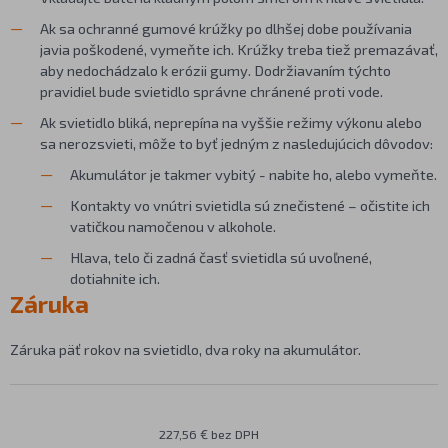
Ak sa ochranné gumové krúžky po dlhšej dobe používania
javia poškodené, vymeňte ich. Krúžky treba tiež premazávať,
aby nedochádzalo k erózii gumy. Dodržiavaním týchto
pravidiel bude svietidlo správne chránené proti vode.
Ak svietidlo bliká, neprepína na vyššie režimy výkonu alebo
sa nerozsvieti, môže to byť jedným z nasledujúcich dôvodov:
Akumulátor je takmer vybitý - nabite ho, alebo vymeňte.
Kontakty vo vnútri svietidla sú znečistené – očistite ich
vatičkou namočenou v alkohole.
Hlava, telo či zadná časť svietidla sú uvoľnené,
dotiahnite ich.
Záruka
Záruka päť rokov na svietidlo, dva roky na akumulátor.
227,56 € bez DPH