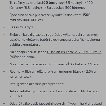
Tri režimy svietenia:
500 lúmenov
(3,5 hodiny) -> 100
lúmenov (8,8 hodiny) -> Stroboskop 500 lúmenov.
Špeciálna optika pre svetelný kužeľ s dosvitom
1500
metrov
(600 000 cd).
Laser triedy 1
.
Elektronika s digitálnou reguláciou výkonu, ochranou proti
opačnému vloženiu batérií a ochranou proti príliš hlbokému
vybitiu akumulátora.
Na napájanie slúži jeden
Li-ion akumulátor 21700 6000 mAh
(súčasť balenia).
Max. priemer batérie 22,0 mm, max. dĺžka batérie 77,0 mm.
Rozmery 18,4 cm (dĺžka) x 4 cm (priemer hlavy) x 2,54 cm
(priemer tela).
Inteligentná ochrana proti prehriatiu.
Telo svietidla vyrobené z leteckého tvrdeného hliníka typu
A6061-T6.
Odolný ťažko poškriabateľný povrch - Type III hard anodized.