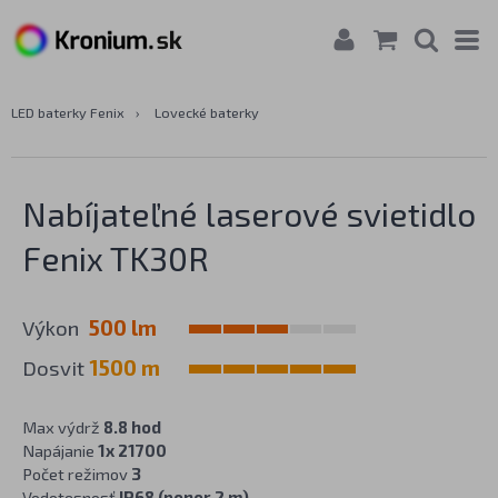
LED baterky Fenix
›
Lovecké baterky
Nabíjateľné laserové svietidlo
Fenix TK30R
Výkon
500 lm
Dosvit
1500 m
Max výdrž
8.8 hod
Napájanie
1x 21700
Počet režimov
3
Vodotesnosť
IP68 (ponor 2 m)