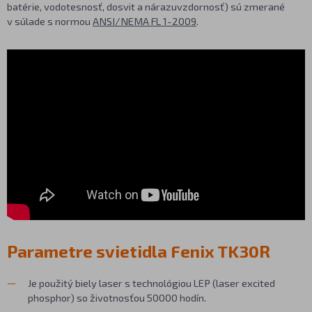
batérie, vodotesnosť, dosvit a nárazuvzdornosť) sú zmerané
v súlade s normou
ANSI/NEMA FL 1-2009
.
Parametre svietidla Fenix TK30R
Je použitý biely laser s technológiou LEP (laser excited
phosphor) so životnosťou 50000 hodín.