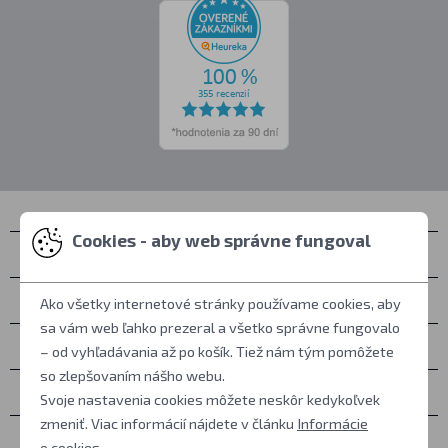
Cookies - aby web správne fungoval
Kontakty
Zastihnete nás
Ako všetky internetové stránky používame cookies, aby
sa vám web ľahko prezeral a všetko správne fungovalo
Všetko o nákupe
– od vyhľadávania až po košík. Tiež nám tým pomôžete
so zlepšovaním nášho webu.
Ďalšie informácie
Svoje nastavenia cookies môžete neskôr kedykoľvek
zmeniť. Viac informácií nájdete v článku
Informácie
Ostatné
o cookies
.