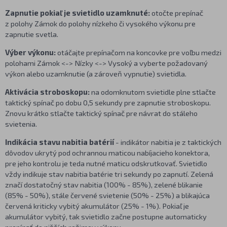
Zapnutie pokiaľ je svietidlo uzamknuté:
otočte prepínač
z polohy Zámok do polohy nízkeho či vysokého výkonu pre
zapnutie svetla.
Výber výkonu:
otáčajte prepínačom na koncovke pre voľbu medzi
polohami Zámok <-> Nízky <-> Vysoký a vyberte požadovaný
výkon alebo uzamknutie (a zároveň vypnutie) svietidla.
Aktivácia stroboskopu:
na odomknutom svietidle plne stlačte
taktický spínač po dobu 0,5 sekundy pre zapnutie stroboskopu.
Znovu krátko stlačte taktický spínač pre návrat do stáleho
svietenia.
Indikácia stavu nabitia batérií
- indikátor nabitia je z taktických
dôvodov ukrytý pod ochrannou maticou nabíjacieho konektora,
pre jeho kontrolu je teda nutné maticu odskrutkovať. Svietidlo
vždy indikuje stav nabitia batérie tri sekundy po zapnutí. Zelená
značí dostatočný stav nabitia (100% - 85%), zelené blikanie
(85% - 50%), stále červené svietenie (50% - 25%) a blikajúca
červená kriticky vybitý akumulátor (25% - 1%). Pokiaľ je
akumulátor vybitý, tak svietidlo začne postupne automaticky
prepínať do nižších režimov výkonu.