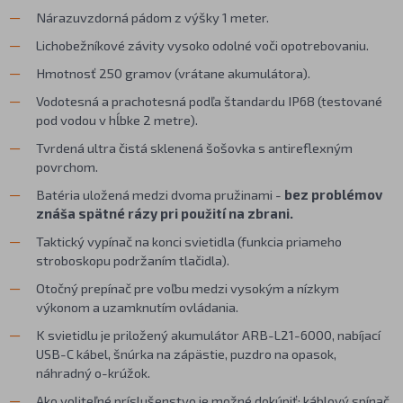
Nárazuvzdorná pádom z výšky 1 meter.
Lichobežníkové závity vysoko odolné voči opotrebovaniu.
Hmotnosť 250 gramov (vrátane akumulátora).
Vodotesná a prachotesná podľa štandardu IP68 (testované
pod vodou v hĺbke 2 metre).
Tvrdená ultra čistá sklenená šošovka s antireflexným
povrchom.
Batéria uložená medzi dvoma pružinami -
bez problémov
znáša spätné rázy pri použití na zbrani.
Taktický vypínač na konci svietidla (funkcia priameho
stroboskopu podržaním tlačidla).
Otočný prepínač pre voľbu medzi vysokým a nízkym
výkonom a uzamknutím ovládania.
K svietidlu je priložený akumulátor ARB-L21-6000, nabíjací
USB-C kábel, šnúrka na zápästie, puzdro na opasok,
náhradný o-krúžok.
Ako voliteľné príslušenstvo je možné dokúpiť:
káblový spínač