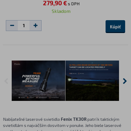
279,90 €
s DPH
Skladom
Kúpiť
Nabíjateľné laserové svietidlo
Fenix TK30R
patrí k taktickým
svietidlám s najväčším dosvitom v ponuke. Jeho biele laserové