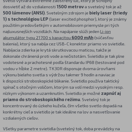
svetlo vytvára extrémne zaostrený lúč, ktorý je schopný
dosvietiť až do vzdialenosti
1500 metrov
a svetelný tok je až
500 lúmenov (ANSI)
. Svetelným zdrojom je
biely laser (triedy
1) s technológiou LEP
(laser excited phosphor), ktorý je známy
použitím predovšetkým v automobilovom priemysle pri tých
najluxusnejších vozidlách. Na napájanie slúži jeden
Li-ion
akumulátor typu 21700 s kapacitou
6000 mAh
(súčasťou
balenia), ktorý sa nabíja cez USB-C konektor priamo vo svietidle.
Nabíjacia zdierka je krytá skrutkovacou maticou, takže je
dokonale chránená proti vode a nečistotám. Svietidlo je tak plne
vodotesné a prachotesné podľa štandardu IP68 (testované pod
vodou v hĺbke 2 metre). TK30R disponuje dvoma úrovňami
výkonu bieleho svetla s výdržou takmer 9 hodín a naviac je
k dispozícii stroboskopické blikanie. Svietidlo používa taktický
spínač s otočným voličom, ktorým sa volí medzi vysokým resp.
nízkym výkonom a uzamknutím. Svietidlo je možné
zapnúť aj
priamo do stroboskopického režimu
. Svetelný tok je
koncentrovaný do úzkeho kužeľa, čím všetko svetlo dopadá na
konkrétny cieľ a svietidlo je tak ideálne na lov a nasvetľovanie
vzdialených cieľov.
Všetky parametre svietidla (svetelný tok, doba prevádzky na