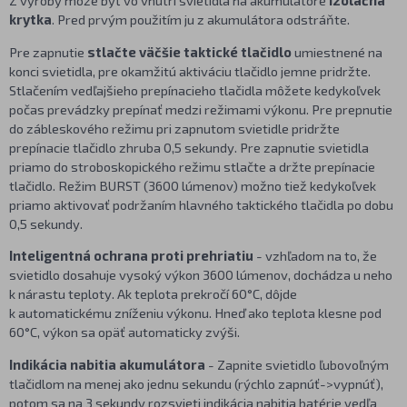
krytka
. Pred prvým použitím ju z akumulátora odstráňte.
Pre zapnutie
stlačte väčšie taktické tlačidlo
umiestnené na
konci svietidla, pre okamžitú aktiváciu tlačidlo jemne pridržte.
Stlačením vedľajšieho prepínacieho tlačidla môžete kedykoľvek
počas prevádzky prepínať medzi režimami výkonu. Pre prepnutie
do zábleskového režimu pri zapnutom svietidle pridržte
prepínacie tlačidlo zhruba 0,5 sekundy. Pre zapnutie svietidla
priamo do stroboskopického režimu stlačte a držte prepínacie
tlačidlo. Režim BURST (3600 lúmenov) možno tiež kedykoľvek
priamo aktivovať podržaním hlavného taktického tlačidla po dobu
0,5 sekundy.
Inteligentná ochrana proti prehriatiu
- vzhľadom na to, že
svietidlo dosahuje vysoký výkon 3600 lúmenov, dochádza u neho
k nárastu teploty. Ak teplota prekročí 60°C, dôjde
k automatickému zníženiu výkonu. Hneď ako teplota klesne pod
60°C, výkon sa opäť automaticky zvýši.
Indikácia nabitia akumulátora
- Zapnite svietidlo ľubovoľným
tlačidlom na menej ako jednu sekundu (rýchlo zapnúť->vypnúť),
potom sa na 3 sekundy rozsvieti indikácia nabitia batérie vedľa