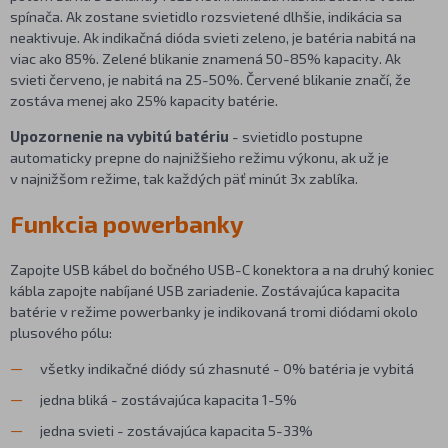
spínača. Ak zostane svietidlo rozsvietené dlhšie, indikácia sa
neaktivuje. Ak indikačná dióda svieti zeleno, je batéria nabitá na
viac ako 85%. Zelené blikanie znamená 50-85% kapacity. Ak
svieti červeno, je nabitá na 25-50%. Červené blikanie značí, že
zostáva menej ako 25% kapacity batérie.
Upozornenie na vybitú batériu
- svietidlo postupne
automaticky prepne do najnižšieho režimu výkonu, ak už je
v najnižšom režime, tak každých päť minút 3x zablíka.
Funkcia powerbanky
Zapojte USB kábel do bočného USB-C konektora a na druhý koniec
kábla zapojte nabíjané USB zariadenie. Zostávajúca kapacita
batérie v režime powerbanky je indikovaná tromi diódami okolo
plusového pólu:
všetky indikačné diódy sú zhasnuté - 0% batéria je vybitá
jedna bliká - zostávajúca kapacita 1-5%
jedna svieti - zostávajúca kapacita 5-33%