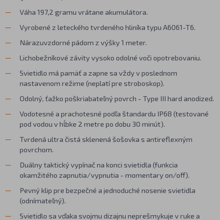
Váha 197,2 gramu vrátane akumulátora.
Vyrobené z leteckého tvrdeného hliníka typu A6061-T6.
Nárazuvzdorné pádom z výšky 1 meter.
Lichobežníkové závity vysoko odolné voči opotrebovaniu.
Svietidlo má pamäť a zapne sa vždy v poslednom
nastavenom režime (neplatí pre stroboskop).
Odolný, ťažko poškriabateľný povrch - Type III hard anodized.
Vodotesné a prachotesné podľa štandardu IP68 (testované
pod vodou v hĺbke 2 metre po dobu 30 minút).
Tvrdená ultra čistá sklenená šošovka s antireflexným
povrchom.
Duálny taktický vypínač na konci svietidla (funkcia
okamžitého zapnutia/vypnutia - momentary on/off).
Pevný klip pre bezpečné a jednoduché nosenie svietidla
(odnímateľný).
Svietidlo sa vďaka svojmu dizajnu neprešmykuje v ruke a