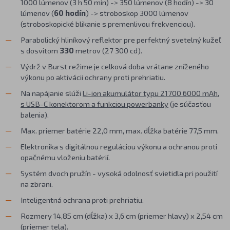
1000 lúmenov (3 h 50 min) -> 350 lúmenov (8 hodín) -> 30
lúmenov (
60 hodín
) -> stroboskop 3000 lúmenov
(stroboskopické blikanie s premenlivou frekvenciou).
Parabolický hliníkový reflektor pre perfektný svetelný kužeľ
s dosvitom
330
metrov (27 300 cd).
Výdrž v Burst režime je celková doba vrátane zníženého
výkonu po aktivácii ochrany proti prehriatiu.
Na napájanie slúži
Li-ion akumulátor typu 21700 6000 mAh,
s USB-C konektorom a funkciou powerbanky
(je súčasťou
balenia).
Max. priemer batérie 22,0 mm, max. dĺžka batérie 77,5 mm.
Elektronika s digitálnou reguláciou výkonu a ochranou proti
opačnému vloženiu batérií.
Systém dvoch pružín - vysoká odolnosť svietidla pri použití
na zbrani.
Inteligentná ochrana proti prehriatiu.
Rozmery 14,85 cm (dĺžka) x 3,6 cm (priemer hlavy) x 2,54 cm
(priemer tela).