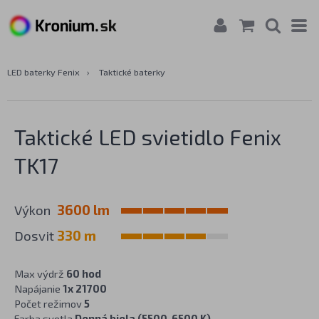
LED baterky Fenix
›
Taktické baterky
Taktické LED svietidlo Fenix
TK17
Výkon
3600 lm
Dosvit
330 m
Max výdrž
60 hod
Napájanie
1x 21700
Počet režimov
5
Farba svetla
Denná biela (5500-6500 K)