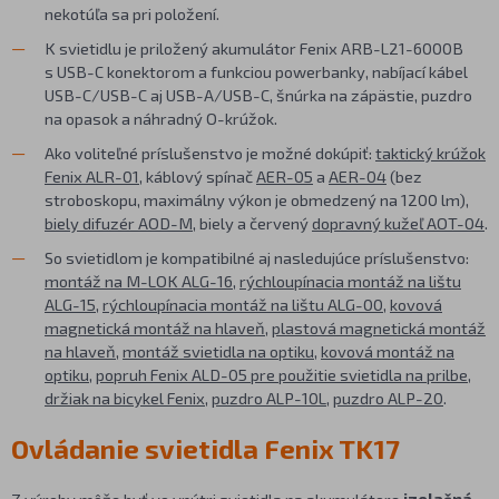
nekotúľa sa pri položení.
K svietidlu je priložený akumulátor Fenix ARB-L21-6000B
s USB-C konektorom a funkciou powerbanky, nabíjací kábel
USB-C/USB-C aj USB-A/USB-C, šnúrka na zápästie, puzdro
na opasok a náhradný O-krúžok.
Ako voliteľné príslušenstvo je možné dokúpiť:
taktický krúžok
Fenix ALR-01
, káblový spínač
AER-05
a
AER-04
(bez
stroboskopu, maximálny výkon je obmedzený na 1200 lm),
biely difuzér AOD-M
, biely a červený
dopravný kužeľ AOT-04
.
So svietidlom je kompatibilné aj nasledujúce príslušenstvo:
montáž na M-LOK ALG-16
,
rýchloupínacia montáž na lištu
ALG-15
,
rýchloupínacia montáž na lištu ALG-00
,
kovová
magnetická montáž na hlaveň
,
plastová magnetická montáž
na hlaveň
,
montáž svietidla na optiku
,
kovová montáž na
optiku
,
popruh Fenix ALD-05 pre použitie svietidla na prilbe
,
držiak na bicykel Fenix
,
puzdro ALP-10L
,
puzdro ALP-20
.
Ovládanie svietidla Fenix TK17
Z výroby môže byť vo vnútri svietidla na akumulátore
izolačná