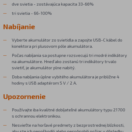
dve svietia - zostávajúca kapacita 33-66%
tri svietia - 66-100%
Nabíjanie
Vyberte akumulátor zo svietidla a zapojte USB-C kábel do
konektora pri plusovom póle akumulátora.
Počas nabíjania sa postupne rozsvecujú tri modré indikátory
na akumulátore. Hneď ako zostanú tri indikátory trvalo
svietiť, je akumulátor plne nabitý.
Doba nabíjania úplne vybitého akumulátora je približne 4
hodiny s USB adaptérom 5 V / 2 A.
Upozornenie
Používajte iba kvalitné dobíjateľné akumulátory typu 21700
s ochrannou elektronikou.
Nesvieťte na horľavé predmety z bezprostrednej blízkosti,
aby ste ich nepoškodili alebo nespôsobili požiar v dôsledku