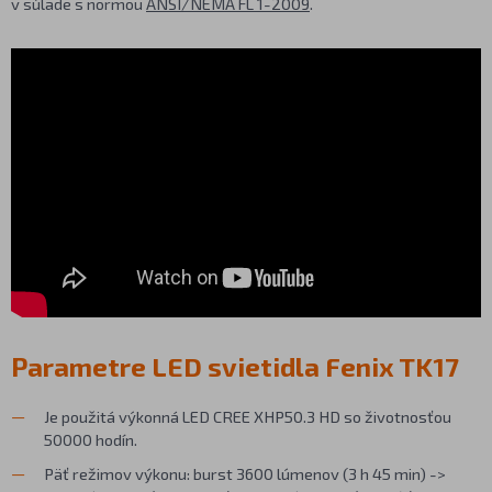
v súlade s normou
ANSI/NEMA FL 1-2009
.
Parametre LED svietidla Fenix TK17
Je použitá výkonná LED CREE XHP50.3 HD so životnosťou
50000 hodín.
Päť režimov výkonu: burst 3600 lúmenov (3 h 45 min) ->