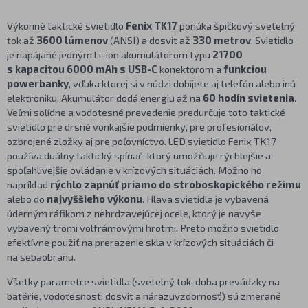
Výkonné taktické svietidlo
Fenix TK17
ponúka špičkový svetelný
tok až
3600 lúmenov
(ANSI) a dosvit až
330 metrov
. Svietidlo
je napájané jedným Li-ion akumulátorom typu
21700
s kapacitou 6000 mAh s USB-C
konektorom a
funkciou
powerbanky
, vďaka ktorej si v núdzi dobijete aj telefón alebo inú
elektroniku. Akumulátor dodá energiu až na
60 hodín svietenia
.
Veľmi solídne a vodotesné prevedenie predurčuje toto taktické
svietidlo pre drsné vonkajšie podmienky, pre profesionálov,
ozbrojené zložky aj pre poľovníctvo. LED svietidlo Fenix TK17
používa duálny taktický spínač, ktorý umožňuje rýchlejšie a
spoľahlivejšie ovládanie v krízových situáciách. Možno ho
napríklad
rýchlo zapnúť priamo do stroboskopického režimu
alebo do
najvyššieho výkonu
. Hlava svietidla je vybavená
úderným ráfikom z nehrdzavejúcej ocele, ktorý je navyše
vybavený tromi volfrámovými hrotmi. Preto možno svietidlo
efektívne použiť na prerazenie skla v krízových situáciách či
na sebaobranu.
Všetky parametre svietidla (svetelný tok, doba prevádzky na
batérie, vodotesnosť, dosvit a nárazuvzdornosť) sú zmerané