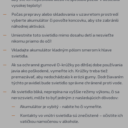
vysokej teploty!
Počas prepravy alebo skladovania v uzavretom prostredí
vyberte akumulátor či povoľte koncovku, aby ste zabránili
náhodnej aktivácii.
Umiestnite toto svietidlo mimo dosahu detí a nesvieťte
nikomu priamo do očí!
Vkladajte akumulátor kladným pólom smerom k hlave
svietidla.
Ak sa ochranné gumové O-krúžky po dlhšej dobe používania
javia ako poškodené, vymeňte ich. Krúžky treba tiež
premazávať, aby nedochádzalo k erózii gumy. Dodržiavaním
týchto pravidiel bude svietidlo správne chránené proti vode.
Ak svietidlo bliká, neprepína na vyššie režimy výkonu, či sa
nerozsvieti, môže to byť jedným z nasledujúcich dôvodov:
Akumulátor je vybitý - nabite ho či vymeňte.
Kontakty vo vnútri svietidla sú znečistené – očistite ich
vatičkou namočenou v alkohole.