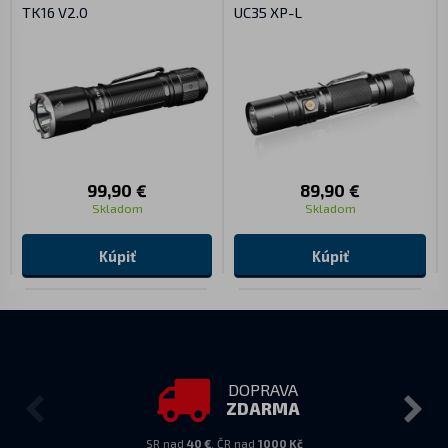
TK16 V2.0
UC35 XP-L
99,90 €
89,90 €
Skladom
Skladom
Kúpiť
Kúpiť
DOPRAVA
ZDARMA
SR nad
40 €
, ČR nad
1000 Kč