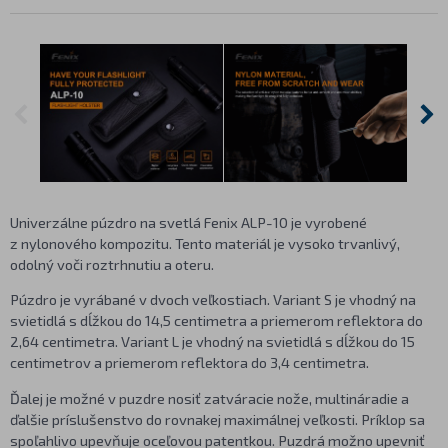
Univerzálne púzdro na svetlá Fenix ALP-10 je vyrobené
z nylonového kompozitu. Tento materiál je vysoko trvanlivý,
odolný voči roztrhnutiu a oteru.
Púzdro je vyrábané v dvoch veľkostiach. Variant S je vhodný na
svietidlá s dĺžkou do 14,5 centimetra a priemerom reflektora do
2,64 centimetra. Variant L je vhodný na svietidlá s dĺžkou do 15
centimetrov a priemerom reflektora do 3,4 centimetra.
Ďalej je možné v puzdre nosiť zatváracie nože, multináradie a
ďalšie príslušenstvo do rovnakej maximálnej veľkosti. Príklop sa
spoľahlivo upevňuje oceľovou patentkou. Puzdrá možno upevniť