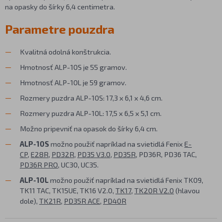
na opasky do šírky 6,4 centimetra.
Parametre pouzdra
Kvalitná odolná konštrukcia.
Hmotnosť ALP-10S je 55 gramov.
Hmotnosť ALP-10L je 59 gramov.
Rozmery puzdra ALP-10S: 17,3 x 6,1 x 4,6 cm.
Rozmery puzdra ALP-10L: 17,5 x 6,5 x 5,1 cm.
Možno pripevniť na opasok do šírky 6,4 cm.
ALP-10S
možno použiť napríklad na svietidlá Fenix
E-
CP
,
E28R
,
PD32R
,
PD35 V3.0
,
PD35R
, PD36R, PD36 TAC,
PD36R PRO
, UC30, UC35.
ALP-10L
možno použiť napríklad na svietidlá Fenix TK09,
TK11 TAC, TK15UE, TK16 V2.0,
TK17
,
TK20R V2.0
(hlavou
dole),
TK21R
,
PD35R ACE
,
PD40R