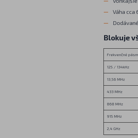
Vonkajšie
Váha cca 
Dodávané 
Blokuje v
Frekvenčné pás
125 / 134kHz
13,56 MHz
433 MHz
868 MHz
915 MHz
2,4 GHz