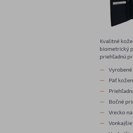
Kvalitné kože
biometrický 
priehľadnú pr
Vyrobené 
Päť kožen
Priehľadn
Bočné pri
Vrecko na
Vonkajšie