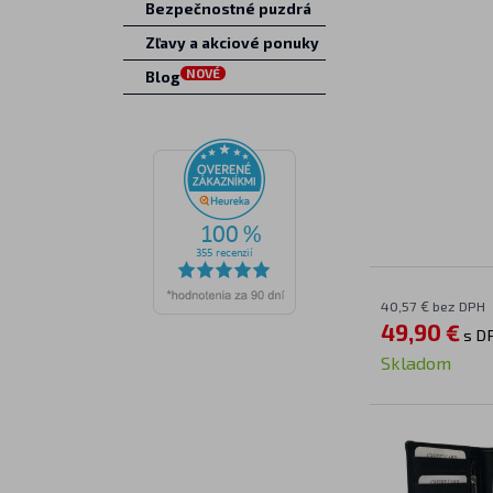
Bezpečnostné puzdrá
Zľavy a akciové ponuky
NOVÉ
Blog
40,57 € bez DPH
49,90 €
s D
Skladom