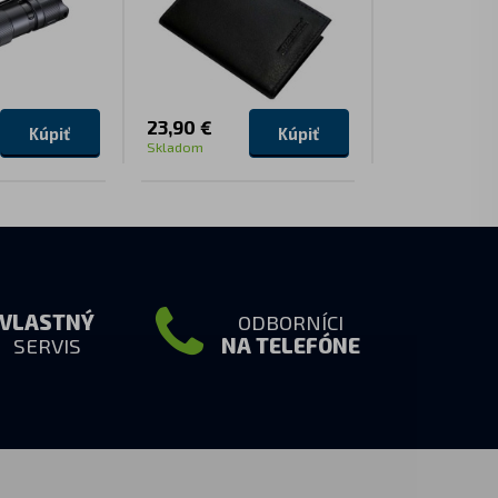
23,90 €
3,90 €
Kúpiť
Kúpiť
Skladom
Skladom
VLASTNÝ
ODBORNÍCI
SERVIS
NA TELEFÓNE