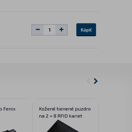
Kúpiť
o Fenix
Kožené tienené puzdro
Bezpečnostn
na 2 + 8 RFID kariet
kartu s RFID