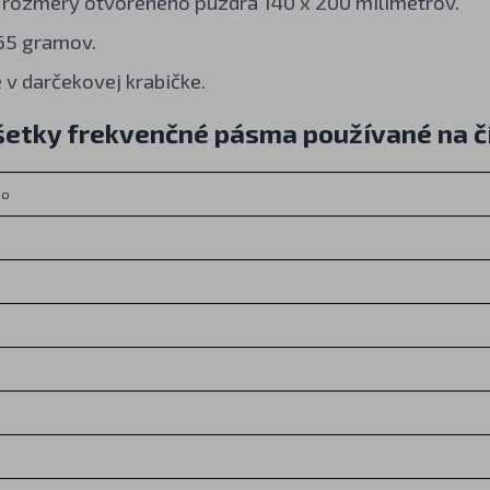
 rozmery otvoreného puzdra 140 x 200 milimetrov.
65 gramov.
v darčekovej krabičke.
šetky frekvenčné pásma používané na č
mo