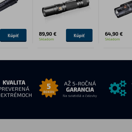
89,90 €
64,90 €
Kúpiť
Kúpiť
Skladom
Skladom
KVALITA
AŽ 5-ROČNÁ
5
PREVERENÁ
GARANCIA
ROKOV
 EXTRÉMOCH
Na svietidlá a čelovky