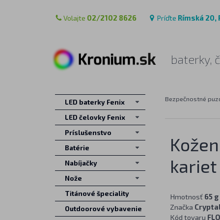
Volajte
02/2102 8626
Príďte
Rímská 20, 
baterky, 
Bezpečnostné puz
LED baterky Fenix
LED čelovky Fenix
Príslušenstvo
Kožené
Batérie
kariet
Nabíjačky
Nože
Titánové špeciality
Hmotnosť
65 g
Značka
Crypta
Outdoorové vybavenie
Kód tovaru
FL