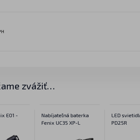
PH
ame zvážiť…
ix E01 -
Nabíjateľná baterka
LED svietidl
Fenix UC35 XP-L
PD25R