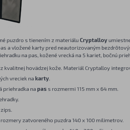
né puzdro s tienením z materiálu
Cryptalloy
umiestne
pas a vložené karty pred neautorizovaným bezdrôtový
iehradku na pas, kožené vrecká na 5 kariet, bočnú prie
z kvalitnej hovädzej kože. Materiál Cryptalloy integro
ých vreciek na
karty
.
á priehradka na
pas
s rozmermi 115 mm x 64 mm.
ehradky.
 zips.
 rozmery zatvoreného puzdra 140 x 100 milimetrov.