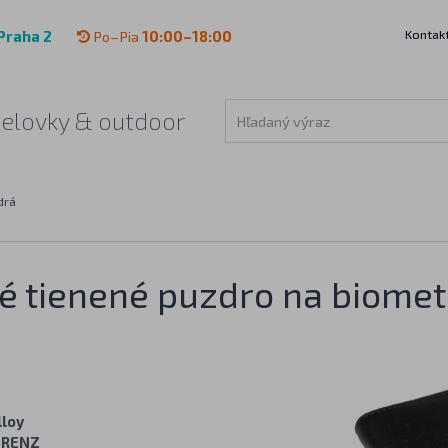
Kontak
Praha 2
Po–Pia
10:00–18:00
čelovky & outdoor
drá
 tienené puzdro na biometr
lloy
ORENZ