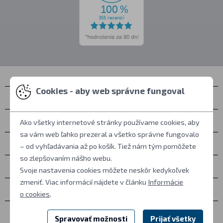
Cookies - aby web správne fungoval
Kontakty
Zastihnete nás
Ako všetky internetové stránky používame cookies, aby
sa vám web ľahko prezeral a všetko správne fungovalo
Všetko o nákupe
– od vyhľadávania až po košík. Tiež nám tým pomôžete
so zlepšovaním nášho webu.
Ďalšie informácie
Svoje nastavenia cookies môžete neskôr kedykoľvek
zmeniť. Viac informácií nájdete v článku
Informácie
Ostatné
o cookies
.
Spravovať možnosti
Prijať všetky