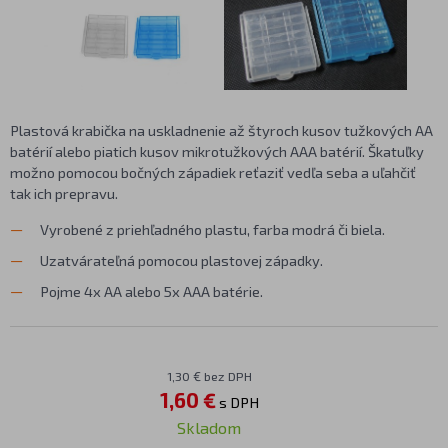
Plastová krabička na uskladnenie až štyroch kusov tužkových AA
batérií alebo piatich kusov mikrotužkových AAA batérií. Škatuľky
možno pomocou bočných západiek reťaziť vedľa seba a uľahčiť
tak ich prepravu.
Vyrobené z priehľadného plastu, farba modrá či biela.
Uzatvárateľná pomocou plastovej západky.
Pojme 4x AA alebo 5x AAA batérie.
1,30 € bez DPH
1,60 €
s DPH
Skladom