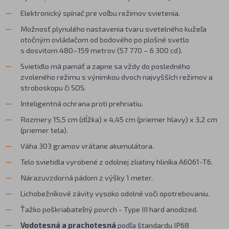
Elektronický spínač pre voľbu režimov svietenia.
Možnosť plynulého nastavenia tvaru svetelného kužeľa
otočným ovládačom od bodového po plošné svetlo
s dosvitom 480–159 metrov (57 770 – 6 300 cd).
Svietidlo má pamäť a zapne sa vždy do posledného
zvoleného režimu s výnimkou dvoch najvyšších režimov a
stroboskopu či SOS.
Inteligentná ochrana proti prehriatiu.
Rozmery 15,5 cm (dĺžka) x 4,45 cm (priemer hlavy) x 3,2 cm
(priemer tela).
Váha 303 gramov vrátane akumulátora.
Telo svietidla vyrobené z odolnej zliatiny hliníka A6061-T6.
Nárazuvzdorná pádom z výšky 1 meter.
Lichobežníkové závity vysoko odolné voči opotrebovaniu.
Ťažko poškriabateľný povrch - Type III hard anodized.
Vodotesná a prachotesná
podľa štandardu IP68