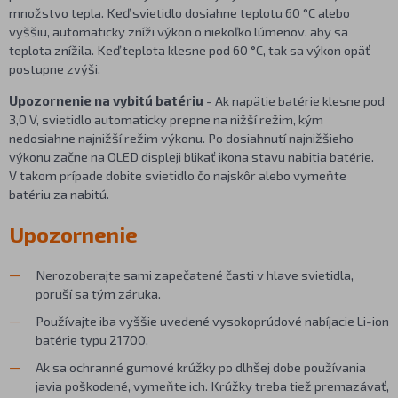
množstvo tepla. Keď svietidlo dosiahne teplotu 60 °C alebo
vyššiu, automaticky zníži výkon o niekoľko lúmenov, aby sa
teplota znížila. Keď teplota klesne pod 60 °C, tak sa výkon opäť
postupne zvýši.
Upozornenie na vybitú batériu
- Ak napätie batérie klesne pod
3,0 V, svietidlo automaticky prepne na nižší režim, kým
nedosiahne najnižší režim výkonu. Po dosiahnutí najnižšieho
výkonu začne na OLED displeji blikať ikona stavu nabitia batérie.
V takom prípade dobite svietidlo čo najskôr alebo vymeňte
batériu za nabitú.
Upozornenie
Nerozoberajte sami zapečatené časti v hlave svietidla,
poruší sa tým záruka.
Používajte iba vyššie uvedené vysokoprúdové nabíjacie Li-ion
batérie typu 21700.
Ak sa ochranné gumové krúžky po dlhšej dobe používania
javia poškodené, vymeňte ich. Krúžky treba tiež premazávať,