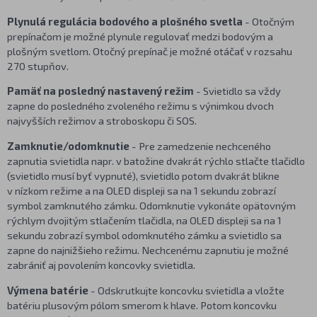
Plynulá regulácia bodového a plošného svetla
- Otočným
prepínačom je možné plynule regulovať medzi bodovým a
plošným svetlom. Otočný prepínač je možné otáčať v rozsahu
270 stupňov.
Pamäť na posledný nastavený režim
- Svietidlo sa vždy
zapne do posledného zvoleného režimu s výnimkou dvoch
najvyšších režimov a stroboskopu či SOS.
Zamknutie/odomknutie
- Pre zamedzenie nechceného
zapnutia svietidla napr. v batožine dvakrát rýchlo stlačte tlačidlo
(svietidlo musí byť vypnuté), svietidlo potom dvakrát blikne
v nízkom režime a na OLED displeji sa na 1 sekundu zobrazí
symbol zamknutého zámku. Odomknutie vykonáte opätovným
rýchlym dvojitým stlačením tlačidla, na OLED displeji sa na 1
sekundu zobrazí symbol odomknutého zámku a svietidlo sa
zapne do najnižšieho režimu. Nechcenému zapnutiu je možné
zabrániť aj povolením koncovky svietidla.
Výmena batérie
- Odskrutkujte koncovku svietidla a vložte
batériu plusovým pólom smerom k hlave. Potom koncovku