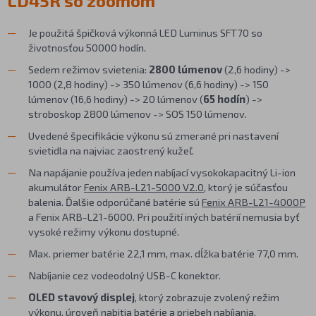
LD45R so zoomom
Je použitá špičková výkonná LED Luminus SFT70 so
životnosťou 50000 hodín.
Sedem režimov svietenia:
2800 lúmenov
(2,6 hodiny) ->
1000 (2,8 hodiny) -> 350 lúmenov (6,6 hodiny) -> 150
lúmenov (16,6 hodiny) -> 20 lúmenov (
65 hodín
) ->
stroboskop 2800 lúmenov -> SOS 150 lúmenov.
Uvedené špecifikácie výkonu sú zmerané pri nastavení
svietidla na najviac zaostrený kužeľ.
Na napájanie používa jeden nabíjací vysokokapacitný Li-ion
akumulátor
Fenix ARB-L21-5000 V2.0
, ktorý je súčasťou
balenia. Ďalšie odporúčané batérie sú
Fenix ARB-L21-4000P
a Fenix ARB-L21-6000. Pri použití iných batérií nemusia byť
vysoké režimy výkonu dostupné.
Max. priemer batérie 22,1 mm, max. dĺžka batérie 77,0 mm.
Nabíjanie cez vodeodolný USB-C konektor.
OLED stavový displej
, ktorý zobrazuje zvolený režim
výkonu, úroveň nabitia batérie a priebeh nabíjania.