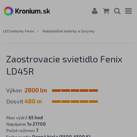
LED baterky Fenix
›
Nabíjateľné baterky a čelovky
Zaostrovacie svietidlo Fenix
LD45R
Výkon
2800 lm
Dosvit
480 m
Max výdrž
65 hod
Napájanie
1x 21700
Počet režimov
7
Farba svetla
Denná biela (5500-6500 K)