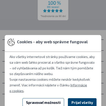
Cookies - aby web správne fungoval
Kontakty
Zastihnete nás
Ako všetky internetové stránky používame cookies, aby
sa vám web ľahko prezeral a všetko správne fungovalo
Všetko o nákupe
– od vyhľadávania až po košík. Tiež nám tým pomôžete
so zlepšovaním nášho webu.
Ďalšie informácie
Svoje nastavenia cookies môžete neskôr kedykoľvek
zmeniť. Viac informácií nájdete v článku
Informácie
Ostatné
o cookies
.
Spravovať možnosti
Prijať všetky