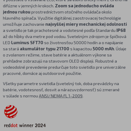
difúzne v jemných krokoch.
Zoom sa jednoducho ovláda
jednou rukou
prostredníctvom otočného ovládača okolo
hlavného spínača. Využitie digitálnej zaostrovacej technológie
umožňuje zachovanie
najvyššej miery mechanickej odolnosti
a svietidlo je tak prachotesné a vodotesné podľa štandardu
IP68
až do hĺbky dva metre pod vodou. Svetelným zdrojom je špičková
LED
Luminus SFT70
so životnosťou 50000 hodín a o napájanie
sa stará
akumulátor typu 21700
s kapacitou
5000 mAh
. Údaje
o zvolenom režime, stave batérie a aktuálnom výkone sa
prehľadne zobrazujú na stavovom OLED displeji. Robustné a
vodeodolné prevedenie predurčuje toto svietidlo pre univerzálne
pracovné, domáce aj outdoorové použitie.
Všetky parametre svietidla (svetelný tok, doba prevádzky na
batérie, vodotesnosť, dosvit a nárazuvzdornosť) sú zmerané
v súlade s normou
ANSI/NEMA FL 1-2009
.