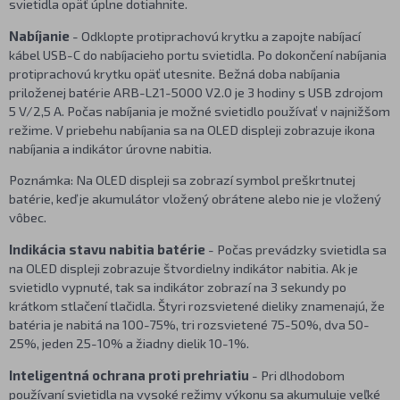
svietidla opäť úplne dotiahnite.
Nabíjanie
- Odklopte protiprachovú krytku a zapojte nabíjací
kábel USB-C do nabíjacieho portu svietidla. Po dokončení nabíjania
protiprachovú krytku opäť utesnite. Bežná doba nabíjania
priloženej batérie ARB-L21-5000 V2.0 je 3 hodiny s USB zdrojom
5 V/2,5 A. Počas nabíjania je možné svietidlo používať v najnižšom
režime. V priebehu nabíjania sa na OLED displeji zobrazuje ikona
nabíjania a indikátor úrovne nabitia.
Poznámka: Na OLED displeji sa zobrazí symbol preškrtnutej
batérie, keď je akumulátor vložený obrátene alebo nie je vložený
vôbec.
Indikácia stavu nabitia batérie
- Počas prevádzky svietidla sa
na OLED displeji zobrazuje štvordielny indikátor nabitia. Ak je
svietidlo vypnuté, tak sa indikátor zobrazí na 3 sekundy po
krátkom stlačení tlačidla. Štyri rozsvietené dieliky znamenajú, že
batéria je nabitá na 100-75%, tri rozsvietené 75-50%, dva 50-
25%, jeden 25-10% a žiadny dielik 10-1%.
Inteligentná ochrana proti prehriatiu
- Pri dlhodobom
používaní svietidla na vysoké režimy výkonu sa akumuluje veľké