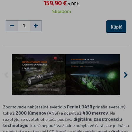
159,90 €
s DPH
Skladom
Kúpiť
Zoomovacie nabíjateľné svietidlo
Fenix LD45R
prináša svetelný
tok až
2800 lúmenov
(ANSI) a dosvit až
480 metrov
. Na
rozptýlenie svetelného lúča používa
digitálnu zaostrovaciu
technológiu
, ktorá nepoužíva žiadne pohyblivé časti, ale jedná sa
v podstate o vstavané LCD, ktoré sa elektronicky mení z číreho na