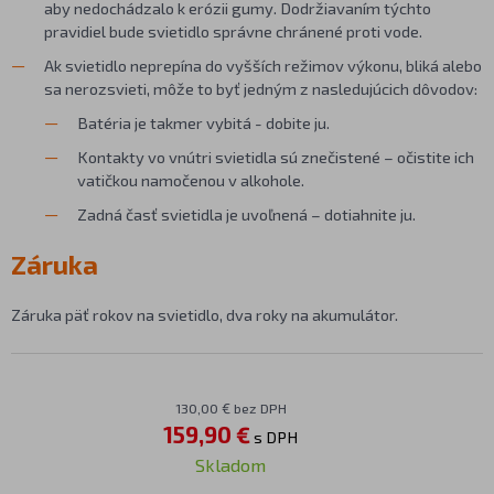
aby nedochádzalo k erózii gumy. Dodržiavaním týchto
pravidiel bude svietidlo správne chránené proti vode.
Ak svietidlo neprepína do vyšších režimov výkonu, bliká alebo
sa nerozsvieti, môže to byť jedným z nasledujúcich dôvodov:
Batéria je takmer vybitá - dobite ju.
Kontakty vo vnútri svietidla sú znečistené – očistite ich
vatičkou namočenou v alkohole.
Zadná časť svietidla je uvoľnená – dotiahnite ju.
Záruka
Záruka päť rokov na svietidlo, dva roky na akumulátor.
130,00 € bez DPH
159,90 €
s DPH
Skladom