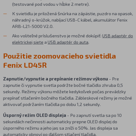
(testované pod vodou v hĺbke 2 metre).
K svietidlu je priložená šnúrka na zápästie, puzdro na opasok,
náhradný o-krúžok, nabíjací USB-C kábel, akumulátor Fenix
ARB-L21-5000 V2.0.
Ako voliteľné príslušenstvo je možné dokúpiť:
USB adaptér do
elektrickej siete
a
USB adaptér do auta
.
Použitie zoomovacieho svietidla
Fenix LD45R
Zapnutie/vypnutie a prepínanie režimov výkonu
- Pre
zapnutie či vypnutie svetla podržte bočné tlačidlo zhruba 0,5
sekundy. Režimy výkonu môžete kedykoľvek počas prevádzky
prepínať stlačením bočného tlačidla. Zábleskové režimy je možné
aktivovať podržaním tlačidla po dobu 1,2 sekundy.
Úsporný režim OLED displeja
- Po zapnutí svetla sa po 10
sekundách nečinnosti automaticky prepne OLED displej do
úsporného režimu a jeho jas sa zníži o 50%. Jas displeja sa
automaticky obnoví po ďalšom stlačení tlačidla.