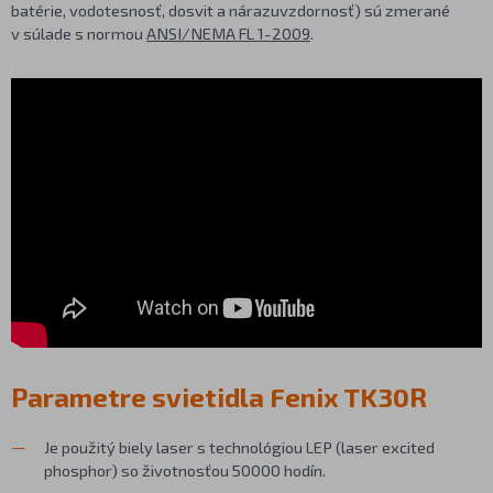
batérie, vodotesnosť, dosvit a nárazuvzdornosť) sú zmerané
v súlade s normou
ANSI/NEMA FL 1-2009
.
Parametre svietidla Fenix TK30R
Je použitý biely laser s technológiou LEP (laser excited
phosphor) so životnosťou 50000 hodín.