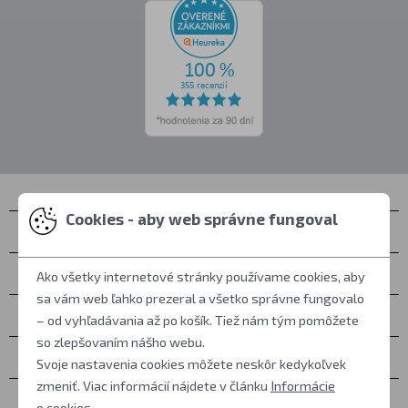
Cookies - aby web správne fungoval
Kontakty
Zastihnete nás
Ako všetky internetové stránky používame cookies, aby
sa vám web ľahko prezeral a všetko správne fungovalo
Všetko o nákupe
– od vyhľadávania až po košík. Tiež nám tým pomôžete
so zlepšovaním nášho webu.
Ďalšie informácie
Svoje nastavenia cookies môžete neskôr kedykoľvek
zmeniť. Viac informácií nájdete v článku
Informácie
Ostatné
o cookies
.