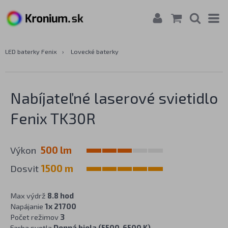
LED baterky Fenix
›
Lovecké baterky
Nabíjateľné laserové svietidlo
Fenix TK30R
Výkon
500 lm
Dosvit
1500 m
Max výdrž
8.8 hod
Napájanie
1x 21700
Počet režimov
3
Farba svetla
Denná biela (5500-6500 K)