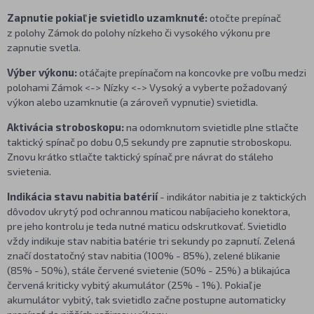
Zapnutie pokiaľ je svietidlo uzamknuté:
otočte prepínač
z polohy Zámok do polohy nízkeho či vysokého výkonu pre
zapnutie svetla.
Výber výkonu:
otáčajte prepínačom na koncovke pre voľbu medzi
polohami Zámok <-> Nízky <-> Vysoký a vyberte požadovaný
výkon alebo uzamknutie (a zároveň vypnutie) svietidla.
Aktivácia stroboskopu:
na odomknutom svietidle plne stlačte
taktický spínač po dobu 0,5 sekundy pre zapnutie stroboskopu.
Znovu krátko stlačte taktický spínač pre návrat do stáleho
svietenia.
Indikácia stavu nabitia batérií
- indikátor nabitia je z taktických
dôvodov ukrytý pod ochrannou maticou nabíjacieho konektora,
pre jeho kontrolu je teda nutné maticu odskrutkovať. Svietidlo
vždy indikuje stav nabitia batérie tri sekundy po zapnutí. Zelená
značí dostatočný stav nabitia (100% - 85%), zelené blikanie
(85% - 50%), stále červené svietenie (50% - 25%) a blikajúca
červená kriticky vybitý akumulátor (25% - 1%). Pokiaľ je
akumulátor vybitý, tak svietidlo začne postupne automaticky
prepínať do nižších režimov výkonu.