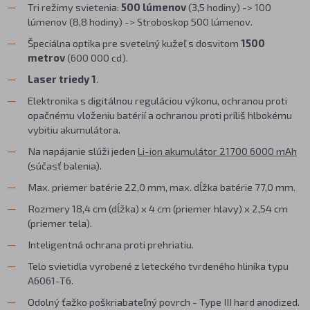
Tri režimy svietenia:
500 lúmenov
(3,5 hodiny) -> 100
lúmenov (8,8 hodiny) -> Stroboskop 500 lúmenov.
Špeciálna optika pre svetelný kužeľ s dosvitom
1500
metrov
(600 000 cd).
Laser triedy 1
.
Elektronika s digitálnou reguláciou výkonu, ochranou proti
opačnému vloženiu batérií a ochranou proti príliš hlbokému
vybitiu akumulátora.
Na napájanie slúži jeden
Li-ion akumulátor 21700 6000 mAh
(súčasť balenia).
Max. priemer batérie 22,0 mm, max. dĺžka batérie 77,0 mm.
Rozmery 18,4 cm (dĺžka) x 4 cm (priemer hlavy) x 2,54 cm
(priemer tela).
Inteligentná ochrana proti prehriatiu.
Telo svietidla vyrobené z leteckého tvrdeného hliníka typu
A6061-T6.
Odolný ťažko poškriabateľný povrch - Type III hard anodized.