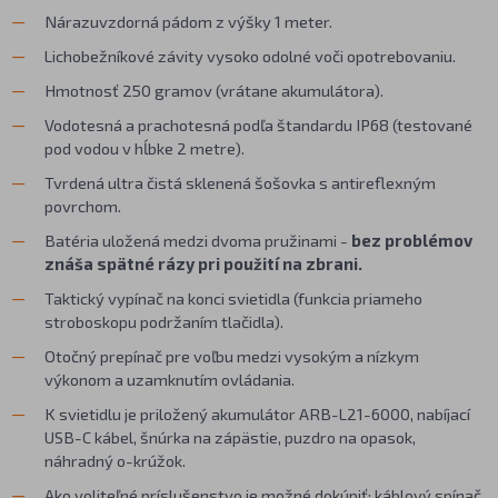
Nárazuvzdorná pádom z výšky 1 meter.
Lichobežníkové závity vysoko odolné voči opotrebovaniu.
Hmotnosť 250 gramov (vrátane akumulátora).
Vodotesná a prachotesná podľa štandardu IP68 (testované
pod vodou v hĺbke 2 metre).
Tvrdená ultra čistá sklenená šošovka s antireflexným
povrchom.
Batéria uložená medzi dvoma pružinami -
bez problémov
znáša spätné rázy pri použití na zbrani.
Taktický vypínač na konci svietidla (funkcia priameho
stroboskopu podržaním tlačidla).
Otočný prepínač pre voľbu medzi vysokým a nízkym
výkonom a uzamknutím ovládania.
K svietidlu je priložený akumulátor ARB-L21-6000, nabíjací
USB-C kábel, šnúrka na zápästie, puzdro na opasok,
náhradný o-krúžok.
Ako voliteľné príslušenstvo je možné dokúpiť:
káblový spínač