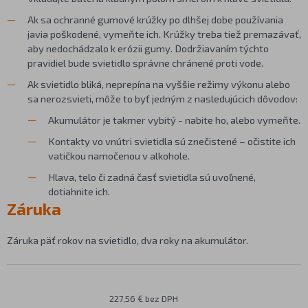
Ak sa ochranné gumové krúžky po dlhšej dobe používania
javia poškodené, vymeňte ich. Krúžky treba tiež premazávať,
aby nedochádzalo k erózii gumy. Dodržiavaním týchto
pravidiel bude svietidlo správne chránené proti vode.
Ak svietidlo bliká, neprepína na vyššie režimy výkonu alebo
sa nerozsvieti, môže to byť jedným z nasledujúcich dôvodov:
Akumulátor je takmer vybitý - nabite ho, alebo vymeňte.
Kontakty vo vnútri svietidla sú znečistené – očistite ich
vatičkou namočenou v alkohole.
Hlava, telo či zadná časť svietidla sú uvoľnené,
dotiahnite ich.
Záruka
Záruka päť rokov na svietidlo, dva roky na akumulátor.
227,56 € bez DPH