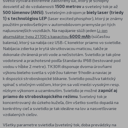
svetlo vytvára extrémne zaostrený lúč, ktorý je schopný
dosvietiť až do vzdialenosti
1500 metrov
a svetelný tok je až
500 lúmenov (ANSI)
. Svetelným zdrojom je
biely laser (triedy
1) s technológiou LEP
(laser excited phosphor), ktorý je známy
použitím predovšetkým v automobilovom priemysle pri tých
najluxusnejších vozidlách. Na napájanie slúži jeden
Li-ion
akumulátor typu 21700 s kapacitou
6000 mAh
(súčasťou
balenia), ktorý sa nabíja cez USB-C konektor priamo vo svietidle.
Nabíjacia zdierka je krytá skrutkovacou maticou, takže je
dokonale chránená proti vode a nečistotám. Svietidlo je tak plne
vodotesné a prachotesné podľa štandardu IP68 (testované pod
vodou v hĺbke 2 metre). TK30R disponuje dvoma úrovňami
výkonu bieleho svetla s výdržou takmer 9 hodín a naviac je
k dispozícii stroboskopické blikanie. Svietidlo používa taktický
spínač s otočným voličom, ktorým sa volí medzi vysokým resp.
nízkym výkonom a uzamknutím. Svietidlo je možné
zapnúť aj
priamo do stroboskopického režimu
. Svetelný tok je
koncentrovaný do úzkeho kužeľa, čím všetko svetlo dopadá na
konkrétny cieľ a svietidlo je tak ideálne na lov a nasvetľovanie
vzdialených cieľov.
Všetky parametre svietidla (svetelný tok, doba prevádzky na