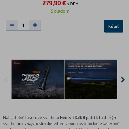
279,90 €
s DPH
Skladom
Kúpiť
Nabíjateľné laserové svietidlo
Fenix TK30R
patrí k taktickým
svietidlám s najväčším dosvitom v ponuke. Jeho biele laserové