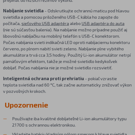
Nabíjanie svietidla
- Odskrutkujte ochrannú maticu pod hlavou
svietidla a pomocou priloženého USB-C kábla ho zapojte do
počítača,
sieťového USB adaptéra
alebo
USB adaptéra do auta
(nie sú súčasťou balenia). Na nabíjanie možno prípadne použiť aj
libovoľnú nabíjačku na mobilný telefón s USB-C konektorom.
Počas nabíjania svieti indikačná LED oproti nabíjaciemu konektoru
červeno, po plnom nabití svieti zeleno. Nabíjanie plne vybitého
akumulátora trvá cca 3,5 hodiny. Použitý Li-ion akumulátor netrpí
pamäťovým efektom, takže je možné svietidlo kedykoľvek
dobíjať. Počas nabíjania nie je možné svietidlo rozsvietiť.
Inteligentná ochrana proti prehriatiu
- pokiaľ vzrastie
teplota svietidla nad 60 °C, tak začne automaticky znižovať výkon
v pozvoľných krokoch.
Upozornenie
Používajte iba kvalitné dobíjateľné Li-ion akumulátory typu
21700 s ochrannou elektronikou.
Vkladajte batériu kladným pólom smerom k hlave svietidla.