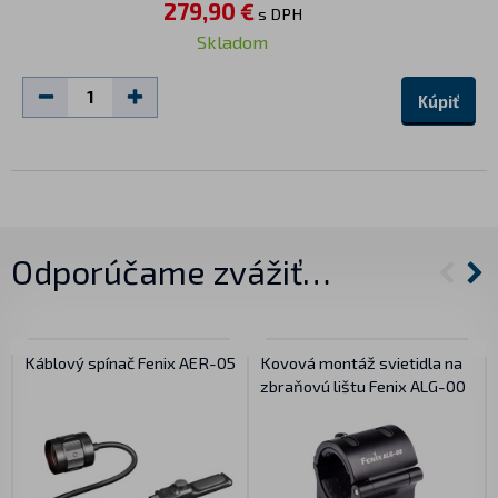
279,90 €
s DPH
Skladom
Kúpiť
Odporúčame zvážiť…
Káblový spínač Fenix AER-05
Kovová montáž svietidla na
zbraňovú lištu Fenix ALG-00